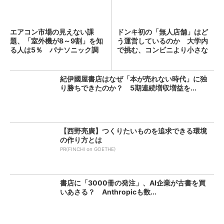
エアコン市場の見えない課
ドンキ初の「無人店舗」はど
題、「室外機が8～9割」を知
う運営しているのか 大学内
る人は5％ パナソニック調
で挑む、コンビニより小さな
査...
新...
紀伊國屋書店はなぜ「本が売れない時代」に独
り勝ちできたのか？ 5期連続増収増益を...
【西野亮廣】つくりたいものを追求できる環境
の作り方とは
PR(FINCHI on GOETHE)
書店に「3000冊の発注」、AI企業が古書を買
いあさる？ Anthropicも数...