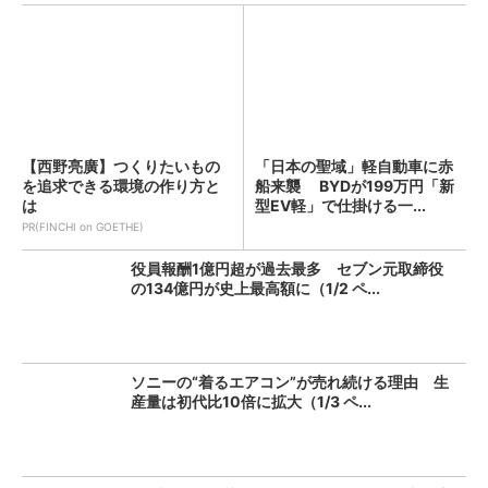
【西野亮廣】つくりたいもの
「日本の聖域」軽自動車に赤
を追求できる環境の作り方と
船来襲 BYDが199万円「新
は
型EV軽」で仕掛ける一...
PR(FINCHI on GOETHE)
役員報酬1億円超が過去最多 セブン元取締役
の134億円が史上最高額に（1/2 ペ...
ソニーの“着るエアコン”が売れ続ける理由 生
産量は初代比10倍に拡大（1/3 ペ...