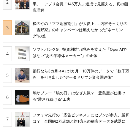
果」 アプリ会員「145万人」達成で見据える、真の顧
客理解
松のやの「ママ応援割引」が大炎上……内容そっくりの
「吉野家」のキャンペーンは燃えなかった“ネーミン
グ”の差
ソフトバンクG、投資利益1.8兆円を支えた「OpenAIで
はない“あの半導体メーカー”」の正体
銀行なら3カ月→AIは1カ月 10万件のデータで「数千万
円」を引き出した“データドリブン資金調達術”
鳩サブレー「鳩の日」はなぜ人気？ 豊島屋が仕掛け
る“愛され続ける”工夫
ファミマ先行の「広告ビジネス」にセブンが参入、勝算
は？ 全国約2万店舗と約1億人の顧客データを武器に