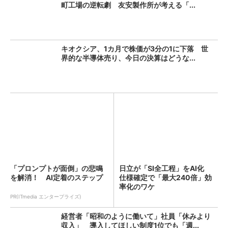
町工場の逆転劇 友安製作所が考える「...
キオクシア、1カ月で株価が3分の1に下落 世
界的な半導体売り、今日の決算はどうな...
「プロンプトが面倒」の悲鳴
日立が「SI全工程」をAI化
を解消！ AI定着のステップ
仕様確定で「最大240倍」効
率化のワケ
PR(ITmedia エンタープライズ)
経営者「昭和のように働いて」社員「休みより
収入」 導入してほしい制度1位でも「週...