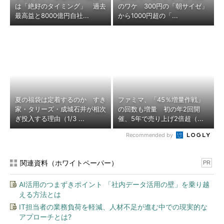
は「絶好のタイミング」 過去
のワケ 300円の「朝サイゼ」
最高益と8000億円自社...
から1000円超の「...
夏の福袋は定着するのか すき
ファミマ、「45％増量作戦」
家・タリーズ・成城石井が相次
の回数も増量 初の年2回開
ぎ投入する理由（1/3 ...
催、5年で売り上げ2倍超（...
Recommended by
関連資料（ホワイトペーパー）
PR
AI活用のつまずきポイント 「社内データ活用の壁」を乗り越
える方法とは
IT担当者の業務負荷を軽減、人材不足が進む中での現実的な
アプローチとは?