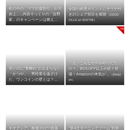
松のやの「ママ応援割引」が大
全国の絶景ポイントにサウナ付
炎上……内容そっくりの「吉野
きのシェア別荘を展開
（COCO
家」のキャンペーンは燃え...
VILLA on GOETHE）
「え、こんなセールやってた
安いのに“客離れ”が止まらない
の？」80％OFF以上が続々登
「かつや」 男性客を遠ざけ
場！Amazonの本気が...
（Amaz
た、ワンコインの壁とは？...
on）
キオクシア、株価3分の1急落
“第4次モーニングブーム”到来