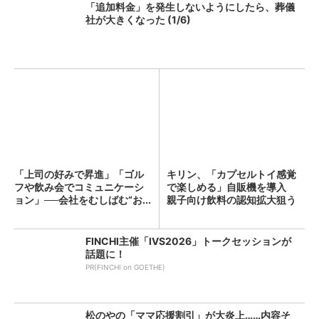
「追加料金」を発生しないようにしたら、葬儀
社が大きくなった (1/6)
「上司の好みで昇進」「ゴル
キリン、「カプセルトイ感覚
フや飲み会でコミュニケーシ
で楽しめる」自販機を導入
ョン」──会社をむしばむ“お...
親子向け飲料の認知拡大狙う
FINCHI主催「IVS2026」トークセッションが
話題に！
PR(FINCHI on GOETHE)
松のやの「ママ応援割引」が大炎上……内容そ