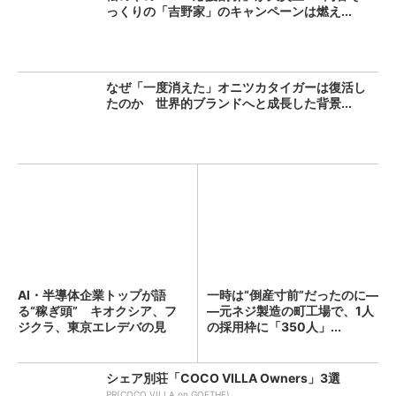
っくりの「吉野家」のキャンペーンは燃え...
なぜ「一度消えた」オニツカタイガーは復活し
たのか 世界的ブランドへと成長した背景...
AI・半導体企業トップが語
一時は“倒産寸前”だったのに―
る“稼ぎ頭” キオクシア、フ
―元ネジ製造の町工場で、1人
ジクラ、東京エレデバの見
の採用枠に「350人」...
解...
シェア別荘「COCO VILLA Owners」3選
PR(COCO VILLA on GOETHE)