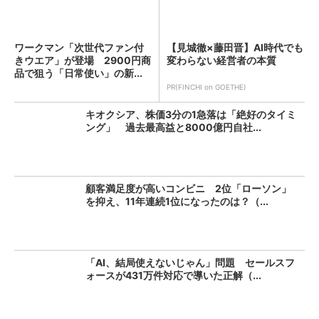
ワークマン「次世代ファン付
【見城徹×藤田晋】AI時代でも
きウエア」が登場 2900円商
変わらない経営者の本質
品で狙う「日常使い」の新...
PR(FINCHI on GOETHE)
キオクシア、株価3分の1急落は「絶好のタイミ
ング」 過去最高益と8000億円自社...
顧客満足度が高いコンビニ 2位「ローソン」
を抑え、11年連続1位になったのは？（...
「AI、結局使えないじゃん」問題 セールスフ
ォースが431万件対応で導いた正解（...