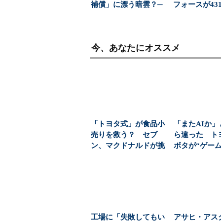
補償」に漂う暗雲？─
フォースが43
─経営陣が明かした
応で導いた正解（
攻...
今、あなたにオススメ
「トヨタ式」が食品小
「またAIか
売りを救う？ セブ
ら違った ト
ン、マクドナルドが挑
ボタが“ゲー
む「需要を先につか
ン”に注目する理
む」...
工場に「失敗してもい
アサヒ・アス