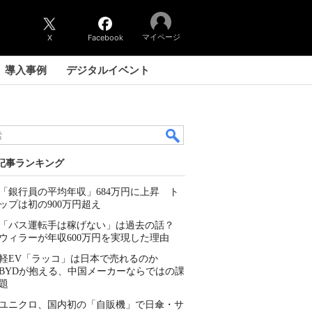
マイページ
X
Facebook
導入事例
デジタルイベント
記事ランキング
「銀行員の平均年収」684万円に上昇 ト
ップは初の900万円超え
「バス運転手は稼げない」は過去の話？
ウィラーが年収600万円を実現した理由
軽EV「ラッコ」は日本で売れるのか
BYDが抱える、中国メーカーならではの課
題
ユニクロ、国内初の「自販機」で日傘・サ