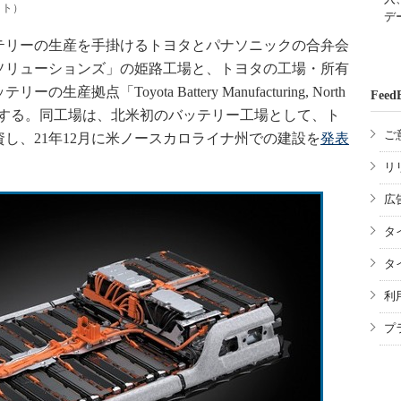
イト）
デ
リーの生産を手掛けるトヨタとパナソニックの合弁会
ソリューションズ」の姫路工場と、トヨタの工場・所有
拠点「Toyota Battery Manufacturing, North
Feed
ぞれ投資する。同工場は、北米初のバッテリー工場として、ト
ご
し、21年12月に米ノースカロライナ州での建設を
発表
リ
広
タ
タ
利
プ