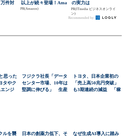
1万件対
以上が続々登場！Ama
の実力は
PR(Amazon)
...
zonの本気が...
PR(ITmedia ビジネスオンライ
ン)
Recommended by
」と思った
フジクラ社長「データ
トヨタ、日本企業初の
ヨタやク
センター市場、10年は
「売上高50兆円突破」
ムエンジ
堅調に伸びる」 生産
も3期連続の減益 「稼
由...
拡大で「3000億...
ぐ力」強化に向け...
クルを襲
日本の創薬力低下、そ
なぜ生成AI導入に踏み