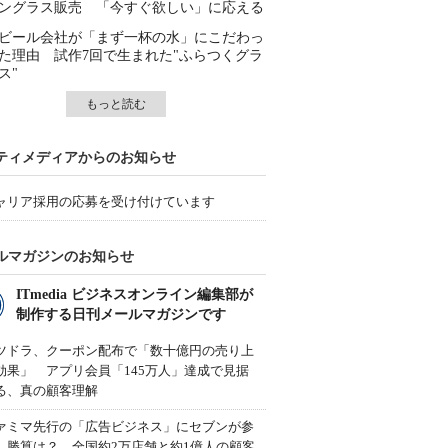
ングラス販売 「今すぐ欲しい」に応える
ビール会社が「まず一杯の水」にこだわっ
た理由 試作7回で生まれた"ふらつくグラ
ス"
もっと読む
ティメディアからのお知らせ
ャリア採用の応募を受け付けています
ルマガジンのお知らせ
ITmedia ビジネスオンライン編集部が
制作する日刊メールマガジンです
ツドラ、クーポン配布で「数十億円の売り上
効果」 アプリ会員「145万人」達成で見据
る、真の顧客理解
ァミマ先行の「広告ビジネス」にセブンが参
、勝算は？ 全国約2万店舗と約1億人の顧客