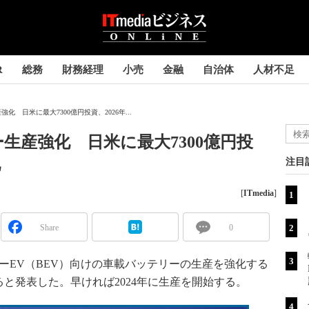
R
総務
財務経理
小売
金融
自治体
人材不足
化 日米に最大7300億円投資、2026年...
生産強化 日米に最大7300億円投
化
注目
[
ITmedia
]
Share
0
ーEV（BEV）向けの車載バッテリーの生産を強化する
ると発表した。早ければ2024年に生産を開始する。