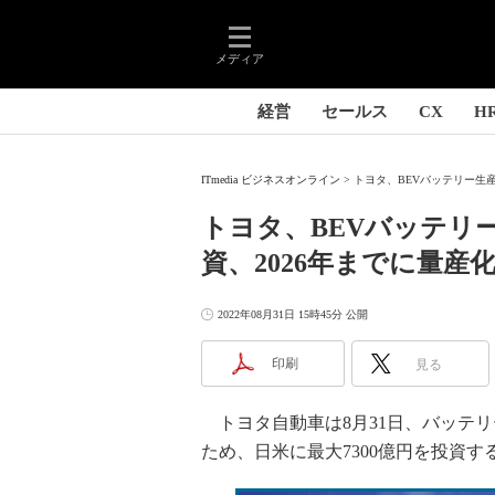
メディア
経営
セールス
CX
H
ITmedia ビジネスオンライン
トヨタ、BEVバッテリー生産強
トヨタ、BEVバッテリー
資、2026年までに量産
2022年08月31日 15時45分 公開
印刷
見る
トヨタ自動車は8月31日、バッテリ
ため、日米に最大7300億円を投資す