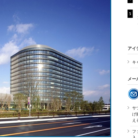
アイ
キ
メー
サ
げ
え
フ
入