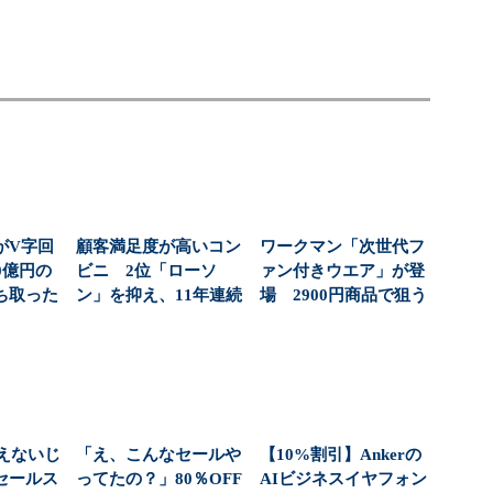
がV字回
顧客満足度が高いコン
ワークマン「次世代フ
0億円の
ビニ 2位「ローソ
ァン付きウエア」が登
ち取った
ン」を抑え、11年連続
場 2900円商品で狙う
側
1位になったのは？（...
「日常使い」の新...
えないじ
「え、こんなセールや
【10%割引】Ankerの
セールス
ってたの？」80％OFF
AIビジネスイヤフォン