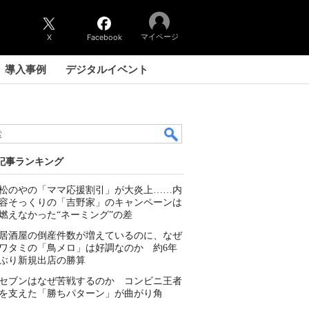
マイページ
X
Facebook
導入事例
デジタルイベント
記事ランキング
松のやの「ママ応援割引」が大炎上……内
容そっくりの「吉野家」のキャンペーンは
燃えなかった“ネーミング”の差
居酒屋の倒産件数が増えているのに、なぜ
ワタミの「鳥メロ」は好調なのか 約6年
ぶり新規出店の勝算
セブンはなぜ苦戦するのか コンビニ王者
を支えた「勝ちパターン」が曲がり角