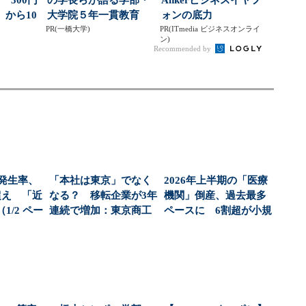
から10
大学院５年一貫教育
ォンの底力
PR(一橋大学)
PR(ITmedia ビジネスオンライ
ン)
Recommended by
産発生率、
「本社は東京」でなく
2026年上半期の「医療
超え 「近
なる？ 移転企業が3年
機関」倒産、過去最多
1/2 ペー
連続で増加：東京商工
ペースに 6割超が小規
リサーチ調べ（1/...
模倒産