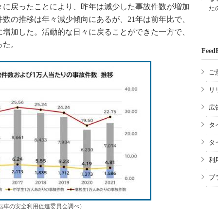
々に戻ったことにより、昨年は減少した事故件数が増加
た
数の推移は年々減少傾向にあるが、21年は前年比で、
ともに増加した。活動的な日々に戻ることができた一方で、
った。
Feed
ご
リ
広
タ
タ
利
プ
転車の安全利用促進委員会調べ）