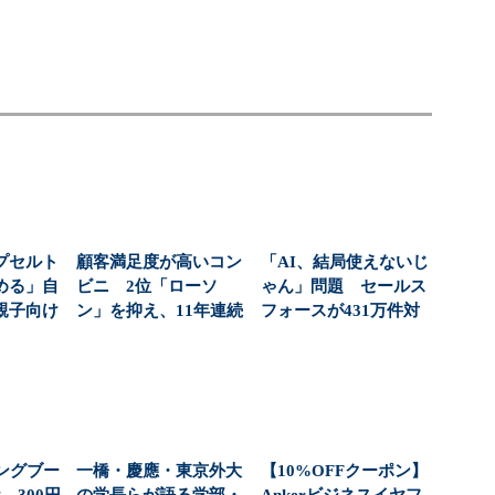
プセルト
顧客満足度が高いコン
「AI、結局使えないじ
める」自
ビニ 2位「ローソ
ゃん」問題 セールス
親子向け
ン」を抑え、11年連続
フォースが431万件対
大狙う
1位になったのは？（...
応で導いた正解（...
ングブー
一橋・慶應・東京外大
【10%OFFクーポン】
 300円
の学長らが語る学部・
Ankerビジネスイヤフ