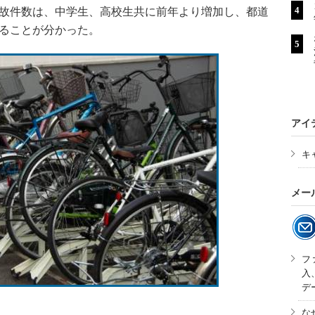
の事故件数は、中学生、高校生共に前年より増加し、都道
あることが分かった。
アイ
キ
メー
フ
入
デ
な