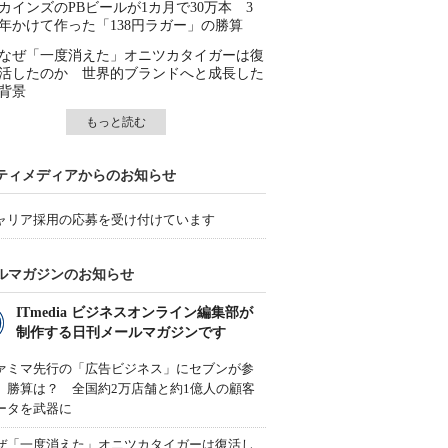
カインズのPBビールが1カ月で30万本 3
年かけて作った「138円ラガー」の勝算
なぜ「一度消えた」オニツカタイガーは復
活したのか 世界的ブランドへと成長した
背景
もっと読む
ティメディアからのお知らせ
ャリア採用の応募を受け付けています
ルマガジンのお知らせ
ITmedia ビジネスオンライン編集部が
制作する日刊メールマガジンです
ァミマ先行の「広告ビジネス」にセブンが参
、勝算は？ 全国約2万店舗と約1億人の顧客
ータを武器に
ぜ「一度消えた」オニツカタイガーは復活し