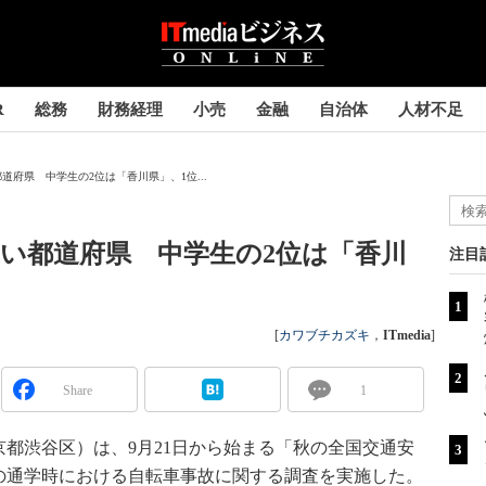
R
総務
財務経理
小売
金融
自治体
人材不足
府県 中学生の2位は「香川県」、1位...
い都道府県 中学生の2位は「香川
注目
[
カワブチカズキ
，
ITmedia
]
Share
1
都渋谷区）は、9月21日から始まる「秋の全国交通安
の通学時における自転車事故に関する調査を実施した。