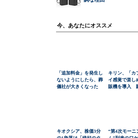
今、あなたにオススメ
「追加料金」を発生し
キリン、「カ
ないようにしたら、葬
イ感覚で楽し
儀社が大きくなった
販機を導入 
(1/6)
飲料の認知拡
キオクシア、株価3分
“第4次モーニ
の1急落は「絶好のタ
ム”到来のワケ