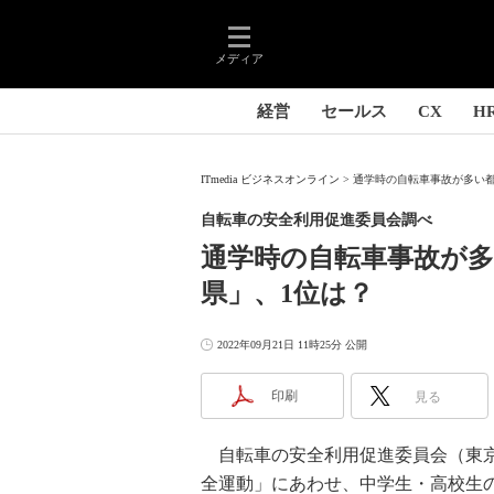
メディア
経営
セールス
CX
H
ITmedia ビジネスオンライン
通学時の自転車事故が多い都道
自転車の安全利用促進委員会調べ
通学時の自転車事故が多
県」、1位は？
2022年09月21日 11時25分 公開
印刷
見る
自転車の安全利用促進委員会（東京
全運動」にあわせ、中学生・高校生