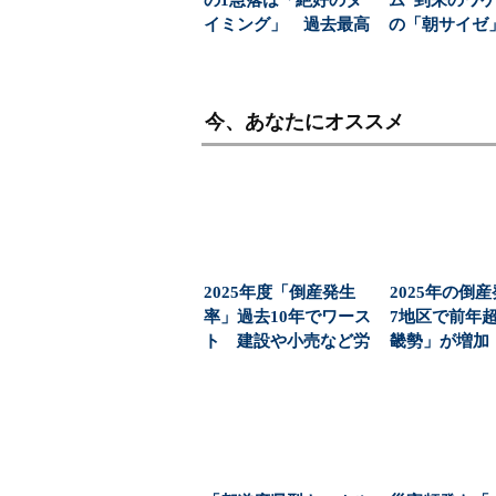
イミング」 過去最高
の「朝サイゼ」
益と8000億円自社...
00円超の「...
今、あなたにオススメ
2025年度「倒産発生
2025年の倒
率」過去10年でワース
7地区で前年
ト 建設や小売など労
畿勢」が増加（
働集約型が悪化：...
ジ）