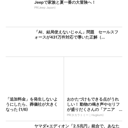
Jeepで家族と夏一番の大冒険へ！
PR(Jeep Japan)
「AI、結局使えないじゃん」問題 セールスフ
ォースが431万件対応で導いた正解（...
「追加料金」を発生しないよ
おかたづけもできる点がうれ
うにしたら、葬儀社が大きく
しい！ 動物の鳴き声やセリフ
なった (1/6)
が盛りだくさんの「アニア ...
PR(タカラトミー｜Hugkum)
ヤマダ×エディオン「2.5兆円」統合で、あなた