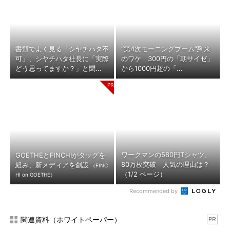
書類でよく見る「シヤチハタ不
“第4次モーニングブーム”到来
可」、シヤチハタ社長に「実際
のワケ 300円の「朝サイゼ」
どう思ってますか？」と聞...
から1000円超の「...
ワークマンの580円Tシャツ、
GOETHEとFINCHIがタッグを
80万枚突破 人気の理由は？
組み、新メディアを創設
（FINC
（1/2 ページ）
HI on GOETHE）
Recommended by
関連資料（ホワイトペーパー）
PR