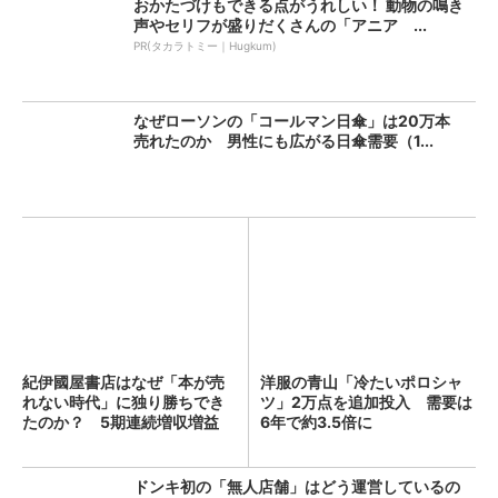
おかたづけもできる点がうれしい！ 動物の鳴き
声やセリフが盛りだくさんの「アニア ...
PR(タカラトミー｜Hugkum)
なぜローソンの「コールマン日傘」は20万本
売れたのか 男性にも広がる日傘需要（1...
紀伊國屋書店はなぜ「本が売
洋服の青山「冷たいポロシャ
れない時代」に独り勝ちでき
ツ」2万点を追加投入 需要は
たのか？ 5期連続増収増益
6年で約3.5倍に
を...
ドンキ初の「無人店舗」はどう運営しているの