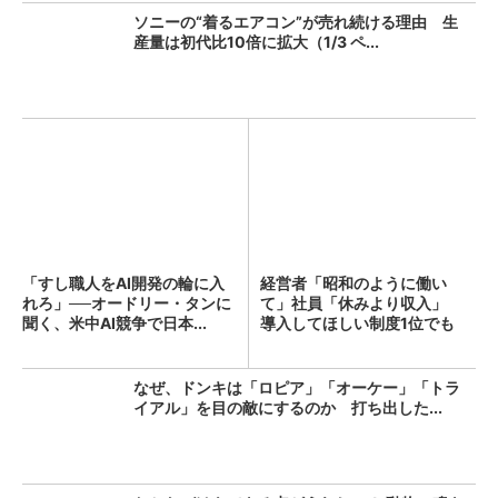
ソニーの“着るエアコン”が売れ続ける理由 生
産量は初代比10倍に拡大（1/3 ペ...
「すし職人をAI開発の輪に入
経営者「昭和のように働い
れろ」──オードリー・タンに
て」社員「休みより収入」
聞く、米中AI競争で日本...
導入してほしい制度1位でも
「週...
なぜ、ドンキは「ロピア」「オーケー」「トラ
イアル」を目の敵にするのか 打ち出した...