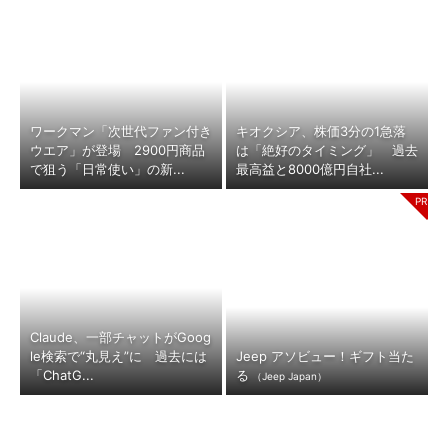
ワークマン「次世代ファン付き
キオクシア、株価3分の1急落
ウエア」が登場 2900円商品
は「絶好のタイミング」 過去
で狙う「日常使い」の新...
最高益と8000億円自社...
Claude、一部チャットがGoog
le検索で“丸見え”に 過去には
Jeep アソビュー！ギフト当た
「ChatG...
る
（Jeep Japan）