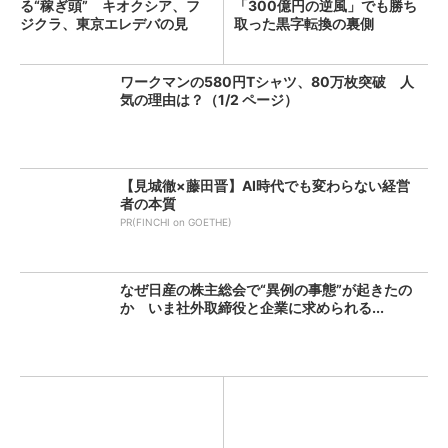
る“稼ぎ頭” キオクシア、フ
「300億円の逆風」でも勝ち
ジクラ、東京エレデバの見
取った黒字転換の裏側
解...
ワークマンの580円Tシャツ、80万枚突破 人
気の理由は？（1/2 ページ）
【見城徹×藤田晋】AI時代でも変わらない経営
者の本質
PR(FINCHI on GOETHE)
なぜ日産の株主総会で“異例の事態”が起きたの
か いま社外取締役と企業に求められる...