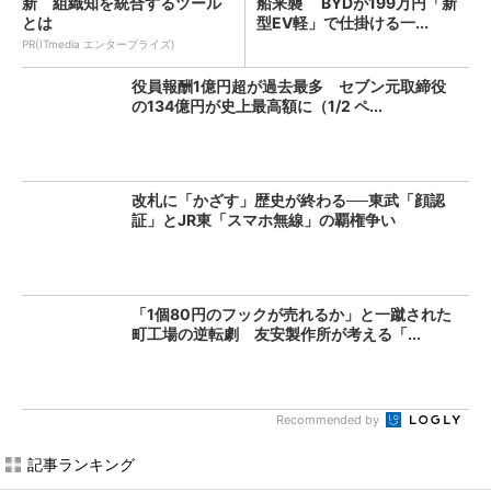
新 組織知を統合するツール
船来襲 BYDが199万円「新
とは
型EV軽」で仕掛ける一...
PR(ITmedia エンタープライズ)
役員報酬1億円超が過去最多 セブン元取締役
の134億円が史上最高額に（1/2 ペ...
改札に「かざす」歴史が終わる──東武「顔認
証」とJR東「スマホ無線」の覇権争い
「1個80円のフックが売れるか」と一蹴された
町工場の逆転劇 友安製作所が考える「...
Recommended by
記事ランキング