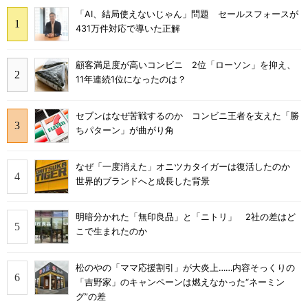
「AI、結局使えないじゃん」問題 セールスフォースが
431万件対応で導いた正解
顧客満足度が高いコンビニ 2位「ローソン」を抑え、
11年連続1位になったのは？
セブンはなぜ苦戦するのか コンビニ王者を支えた「勝
ちパターン」が曲がり角
なぜ「一度消えた」オニツカタイガーは復活したのか
世界的ブランドへと成長した背景
明暗分かれた「無印良品」と「ニトリ」 2社の差はど
こで生まれたのか
松のやの「ママ応援割引」が大炎上……内容そっくりの
「吉野家」のキャンペーンは燃えなかった“ネーミン
グ”の差