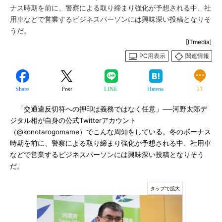
ナス時期を前に、警察による取り締まり強化が予想される中、社
用車などで営業するビジネスパーソンには興味深い投稿となりそ
うだ。
[ITmedia]
PC用表示
関連情報
Share
Post
LINE
Hatena
23
「交通違反切符への押印は義務ではなく任意」──河野太郎デ
ジタル相が自身の公式Twitterアカウント
（@konotarogomame）でこんな周知をしている。冬のボーナス
時期を前に、警察による取り締まり強化が予想される中、社用車
などで営業するビジネスパーソンには興味深い投稿となりそう
だ。