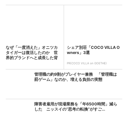
なぜ「一度消えた」オニツカ
シェア別荘「COCO VILLA O
タイガーは復活したのか 世
wners」3選
界的ブランドへと成長した背
景...
PR(COCO VILLA on GOETHE)
管理職の約9割がプレイヤー兼務 「管理職は
罰ゲーム」なのか、増える負担の実態
障害者雇用が現場業務を「年6500時間」減ら
した ニッスイの“思考の転換”がすご...