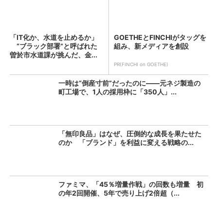
「IT化か、水道を止めるか」
GOETHEとFINCHIがタッグを
“ブラック部署”と呼ばれた
組み、新メディアを創設
曽於市水道課が挑んだ、金...
PR(FINCHI on GOETHE)
一時は“倒産寸前”だったのに――元ネジ製造の
町工場で、1人の採用枠に「350人」...
「無印良品」はなぜ、圧倒的な成長を果たせた
のか 「ブランド」を利益に変える戦略の...
ファミマ、「45％増量作戦」の回数も増量 初
の年2回開催、5年で売り上げ2倍超（...