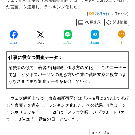
ウェブ解析士協会（東京都新宿区）は「7～9月にSNS上で流行し
た言葉」を選定し、ランキング化した。
[
秋月かほ
，ITmedia]
PC用表示
関連情報
Share
Post
LINE
Hatena
1
仕事に役立つ調査データ：
消費者の傾向、若者の価値観、働き方の変化――このコーナー
では、ビジネスパーソンの働き方や企業の戦略立案に役立つよ
うなさまざまな調査データを紹介していく。
ウェブ解析士協会（東京都新宿区）は「7～9月にSNS上で流行
した言葉」を選定し、ランキング化した。その結果、1位は「ジ
ャンボリミッキー！」、2位は「スプラ休暇、スプラ3、トリカ
ラ」、3位は「世界猫の日」となった。