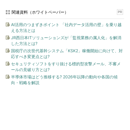
関連資料（ホワイトペーパー）
PR
AI活用のつまずきポイント 「社内データ活用の壁」を乗り越
える方法とは
JR西日本ITソリューションズが「監視業務の属人化」を解消
した方法とは?
国税庁の次世代基幹システム「KSK2」稼働開始に向けて、対
応すべき変更点とは?
セキュリティソフトをすり抜ける標的型攻撃メール、不審メ
ールの見破り方とは?
半導体市場はどう推移する? 2026年以降の動向や各国の傾
向・戦略を解説
今、あなたにオススメ