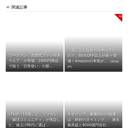
関連記事
「え、こんなセールやってた
ワークマン「次世代ファン付き
の？」80％OFF以上が続々登
ウエア」が登場 2900円商品
場！Amazonの本気が...
（Amaz
で狙う「日常使い」の新...
on）
LTVが「1.5倍」に ミツカン
キオクシア、株価3分の1急落
「腸活コミュニティ」が実証し
は「絶好のタイミング」 過去
た、値上げ時代に選ば...
最高益と8000億円自社...