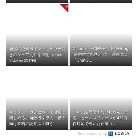
Claude、一部チャットがGoog
全国の絶景ポイントにサウナ付
le検索で“丸見え”に 過去には
きのシェア別荘を展開
（COCO
「ChatG...
VILLA on GOETHE）
キリン、「カプセルトイ感覚で
「AI、結局使えないじゃん」問
楽しめる」自販機を導入 親子
題 セールスフォースが431万
向け飲料の認知拡大狙う
件対応で導いた正解（...
Recommended by