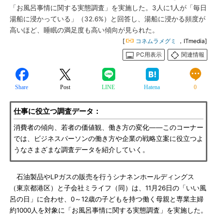
「お風呂事情に関する実態調査」を実施した。3人に1人が「毎日
湯船に浸かっている」（32.6%）と回答し、湯船に浸かる頻度が
高いほど、睡眠の満足度も高い傾向が見られた。
[
コネムラメグミ
，ITmedia]
PC用表示
関連情報
Share
Post
LINE
Hatena
0
仕事に役立つ調査データ：
消費者の傾向、若者の価値観、働き方の変化――このコーナー
では、ビジネスパーソンの働き方や企業の戦略立案に役立つよ
うなさまざまな調査データを紹介していく。
石油製品やLPガスの販売を行うシナネンホールディングス
（東京都港区）と子会社ミライフ（同）は、11月26日の「いい風
呂の日」に合わせ、0～12歳の子どもを持つ働く母親と専業主婦
約1000人を対象に「お風呂事情に関する実態調査」を実施した。