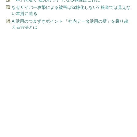
なぜサイバー攻撃による被害は沈静化しない? 報道では見えな
い本質に迫る
AI活用のつまずきポイント 「社内データ活用の壁」を乗り越
える方法とは
今、あなたにオススメ
GOETHEとFINCHIがタッグを
組み、新メディアを創設
PR(FINCHI on GOETHE)
子育て世代ママ「毎日湯船に浸かる」は3割
お風呂と睡眠の満足度は比例する？：10...