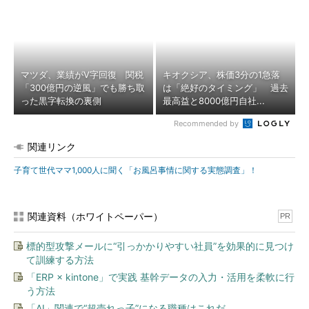
マツダ、業績がV字回復 関税
キオクシア、株価3分の1急落
「300億円の逆風」でも勝ち取
は「絶好のタイミング」 過去
った黒字転換の裏側
最高益と8000億円自社...
Recommended by
関連リンク
子育て世代ママ1,000人に聞く「お風呂事情に関する実態調査」！
関連資料（ホワイトペーパー）
PR
標的型攻撃メールに“引っかかりやすい社員”を効果的に見つけ
て訓練する方法
「ERP × kintone」で実践 基幹データの入力・活用を柔軟に行
う方法
「AI」関連で“超売れっ子”になる職種はこれだ