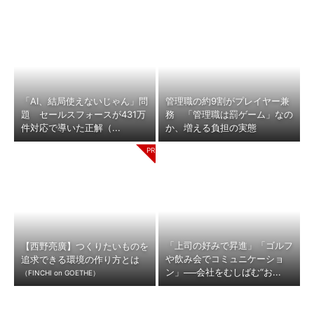
「AI、結局使えないじゃん」問
管理職の約9割がプレイヤー兼
題 セールスフォースが431万
務 「管理職は罰ゲーム」なの
件対応で導いた正解（...
か、増える負担の実態
「上司の好みで昇進」「ゴルフ
【西野亮廣】つくりたいものを
や飲み会でコミュニケーショ
追求できる環境の作り方とは
ン」──会社をむしばむ“お...
（FINCHI on GOETHE）