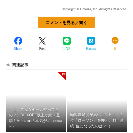
Copyright © ITmedia, Inc. All Rights Reserved.
コメントを見る／書く
Share
Post
LINE
Hatena
0
関連記事
「え、こんなセールやってた
顧客満足度が高いコンビニ 2
の？」80％OFF以上が続々登
位「ローソン」を抑え、11年連
場！Amazonの本気が...
（Amaz
続1位になったのは？（...
on）