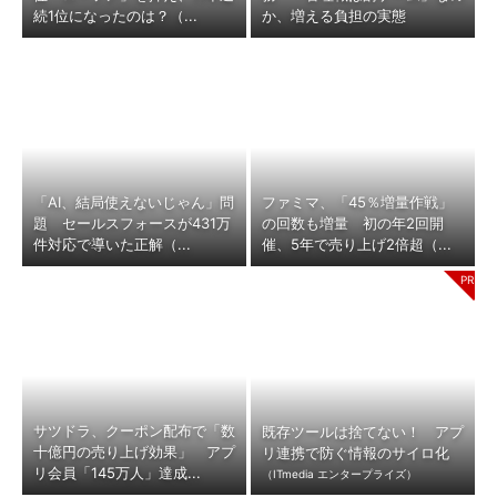
続1位になったのは？（...
か、増える負担の実態
「AI、結局使えないじゃん」問
ファミマ、「45％増量作戦」
題 セールスフォースが431万
の回数も増量 初の年2回開
件対応で導いた正解（...
催、5年で売り上げ2倍超（...
サツドラ、クーポン配布で「数
既存ツールは捨てない！ アプ
十億円の売り上げ効果」 アプ
リ連携で防ぐ情報のサイロ化
リ会員「145万人」達成...
（ITmedia エンタープライズ）