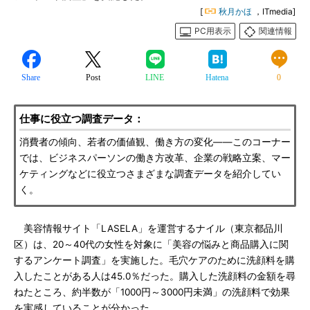
[
秋月かほ
，ITmedia]
PC用表示
関連情報
Share
Post
LINE
Hatena
0
仕事に役立つ調査データ：
消費者の傾向、若者の価値観、働き方の変化――このコーナー
では、ビジネスパーソンの働き方改革、企業の戦略立案、マー
ケティングなどに役立つさまざまな調査データを紹介してい
く。
美容情報サイト「LASELA」を運営するナイル（東京都品川
区）は、20～40代の女性を対象に「美容の悩みと商品購入に関
するアンケート調査」を実施した。毛穴ケアのために洗顔料を購
入したことがある人は45.0％だった。購入した洗顔料の金額を尋
ねたところ、約半数が「1000円～3000円未満」の洗顔料で効果
を実感していることが分かった。