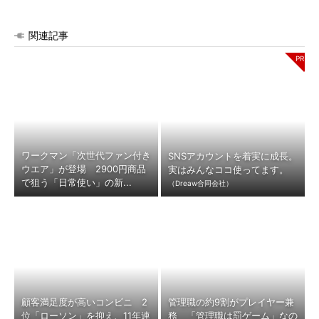
関連記事
ワークマン「次世代ファン付き
SNSアカウントを着実に成長。
ウエア」が登場 2900円商品
実はみんなココ使ってます。
で狙う「日常使い」の新...
（Dreaw合同会社）
顧客満足度が高いコンビニ 2
管理職の約9割がプレイヤー兼
位「ローソン」を抑え、11年連
務 「管理職は罰ゲーム」なの