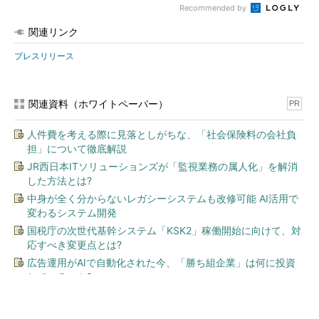
Recommended by
関連リンク
プレスリリース
関連資料（ホワイトペーパー）
PR
人件費を考える際に見落としがちな、「社会保険料の会社負
担」について徹底解説
JR西日本ITソリューションズが「監視業務の属人化」を解消
した方法とは?
中身が全く分からないレガシーシステムも改修可能 AI活用で
変わるシステム開発
国税庁の次世代基幹システム「KSK2」稼働開始に向けて、対
応すべき変更点とは?
広告運用がAIで自動化された今、「勝ち組企業」は何に投資
しているのか?
今、あなたにオススメ