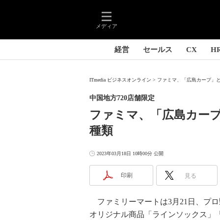
メディア
経営
セールス
CX
H
ITmedia ビジネスオンライン
ファミマ、「広島カープ」と
中国地方720店舗限定
ファミマ、「広島カー
種類
2023年03月18日 10時00分 公開
印刷
見る
ファミリーマートは3月21日、プ
オリジナル商品「ラインソックス」