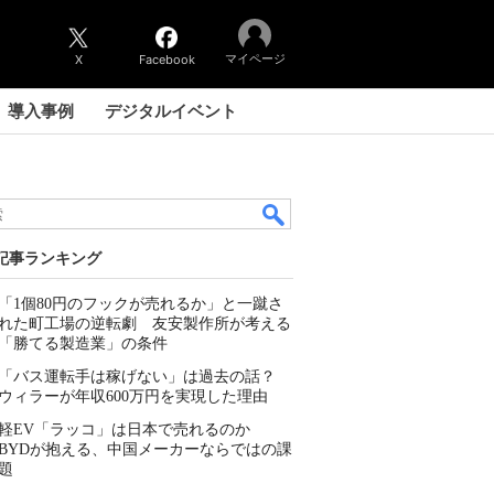
マイページ
X
Facebook
導入事例
デジタルイベント
記事ランキング
「1個80円のフックが売れるか」と一蹴さ
れた町工場の逆転劇 友安製作所が考える
「勝てる製造業」の条件
「バス運転手は稼げない」は過去の話？
ウィラーが年収600万円を実現した理由
軽EV「ラッコ」は日本で売れるのか
BYDが抱える、中国メーカーならではの課
題