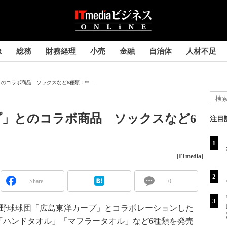
R
総務
財務経理
小売
金融
自治体
人材不足
のコラボ商品 ソックスなど6種類：中...
プ」とのコラボ商品 ソックスなど6
注目
[
ITmedia
]
Share
0
ロ野球球団「広島東洋カープ」とコラボレーションした
「ハンドタオル」「マフラータオル」など6種類を発売