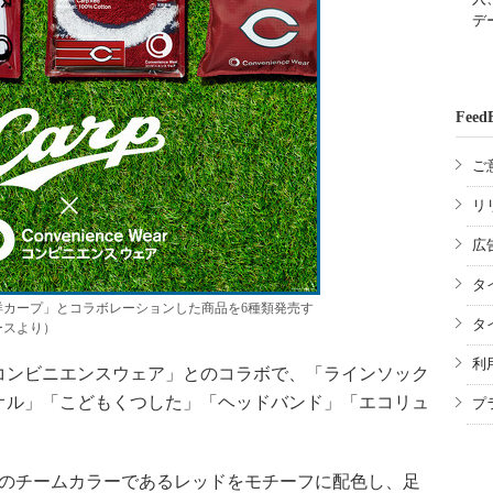
デ
Feed
ご
リ
広
タ
洋カープ」とコラボレーションした商品を6種類発売す
タ
ースより）
利
ンビニエンスウェア」とのコラボで、「ラインソック
オル」「こどもくつした」「ヘッドバンド」「エコリュ
プ
プのチームカラーであるレッドをモチーフに配色し、足