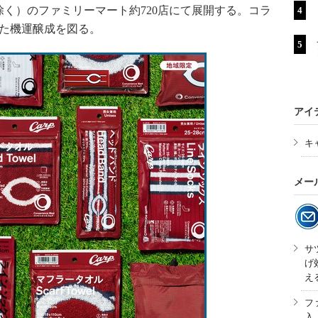
く）のファミリーマート約720店にて展開する。コラ
けた機運醸成を図る。
アイ
キ
メー
サ
げ
え
フ
入