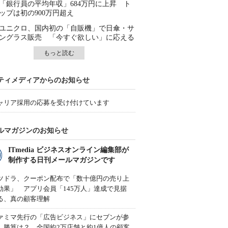
「銀行員の平均年収」684万円に上昇 ト
ップは初の900万円超え
ユニクロ、国内初の「自販機」で日傘・サ
ングラス販売 「今すぐ欲しい」に応える
もっと読む
ティメディアからのお知らせ
ャリア採用の応募を受け付けています
ルマガジンのお知らせ
ITmedia ビジネスオンライン編集部が
制作する日刊メールマガジンです
ツドラ、クーポン配布で「数十億円の売り上
効果」 アプリ会員「145万人」達成で見据
る、真の顧客理解
ァミマ先行の「広告ビジネス」にセブンが参
、勝算は？ 全国約2万店舗と約1億人の顧客