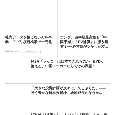
社内データを扱えないAIを卒
ホンダ、四半期最高益も「中
業 アプリ横断検索で一元化
国半減」「EV補償」に漂う暗
雲？──経営陣が明かした攻...
PR(ITmedia エンタープライズ)
軽EV「ラッコ」は日本で売れるのか BYDが
抱える、中国メーカーならではの課題：...
「大きな投資計画が次々に。久しぶりだ」――
強く豊かな日本投資枠、経済成長かなうか...
LTVが「1.5倍」に ミツカン「腸活コミュニテ