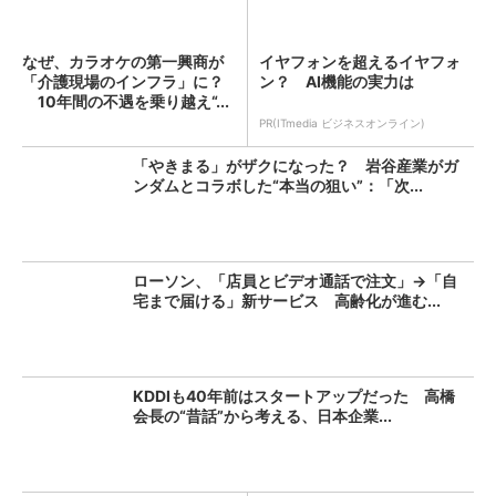
なぜ、カラオケの第一興商が
イヤフォンを超えるイヤフォ
「介護現場のインフラ」に？
ン？ AI機能の実力は
10年間の不遇を乗り越え“...
PR(ITmedia ビジネスオンライン)
「やきまる」がザクになった？ 岩谷産業がガ
ンダムとコラボした“本当の狙い”：「次...
ローソン、「店員とビデオ通話で注文」→「自
宅まで届ける」新サービス 高齢化が進む...
KDDIも40年前はスタートアップだった 高橋
会長の“昔話”から考える、日本企業...