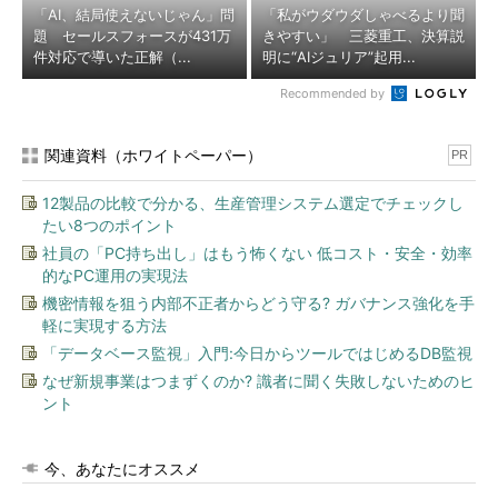
「AI、結局使えないじゃん」問
「私がウダウダしゃべるより聞
題 セールスフォースが431万
きやすい」 三菱重工、決算説
件対応で導いた正解（...
明に“AIジュリア”起用...
Recommended by
関連資料（ホワイトペーパー）
PR
12製品の比較で分かる、生産管理システム選定でチェックし
たい8つのポイント
社員の「PC持ち出し」はもう怖くない 低コスト・安全・効率
的なPC運用の実現法
機密情報を狙う内部不正者からどう守る? ガバナンス強化を手
軽に実現する方法
「データベース監視」入門:今日からツールではじめるDB監視
なぜ新規事業はつまずくのか? 識者に聞く失敗しないためのヒ
ント
今、あなたにオススメ