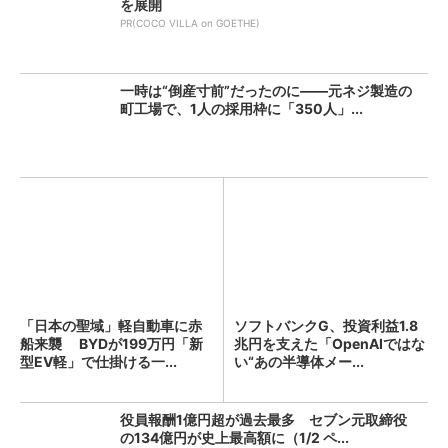
を展開
PR(COCO VILLA on GOETHE)
一時は“倒産寸前”だったのに――元ネジ製造の
町工場で、1人の採用枠に「350人」...
「日本の聖域」軽自動車に赤
ソフトバンクG、投資利益1.8
船来襲 BYDが199万円「新
兆円を支えた「OpenAIではな
型EV軽」で仕掛ける一...
い“あの半導体メー...
役員報酬1億円超が過去最多 セブン元取締役
の134億円が史上最高額に（1/2 ペ...