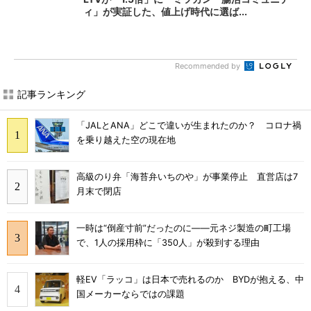
ィ」が実証した、値上げ時代に選ば...
Recommended by
記事ランキング
「JALとANA」どこで違いが生まれたのか？ コロナ禍
を乗り越えた空の現在地
高級のり弁「海苔弁いちのや」が事業停止 直営店は7
月末で閉店
一時は“倒産寸前”だったのに――元ネジ製造の町工場
で、1人の採用枠に「350人」が殺到する理由
軽EV「ラッコ」は日本で売れるのか BYDが抱える、中
国メーカーならではの課題