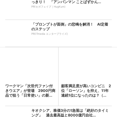
っきり！ 「アンパンマン ことばずかん...
PR(セガフェイブ｜HugKum)
「プロンプトが面倒」の悲鳴を解消！ AI定着
のステップ
PR(ITmedia エンタープライズ)
ワークマン「次世代ファン付
顧客満足度が高いコンビニ 2
きウエア」が登場 2900円商
位「ローソン」を抑え、11年
品で狙う「日常使い」の新...
連続1位になったのは？（...
キオクシア、株価3分の1急落は「絶好のタイミ
ング」 過去最高益と8000億円自社...