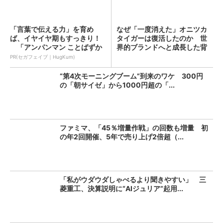
「言葉で伝える力」を育め
なぜ「一度消えた」オニツカ
ば、イヤイヤ期もすっきり！
タイガーは復活したのか 世
「アンパンマン ことばずか
界的ブランドへと成長した背
ん...
景...
PR(セガフェイブ｜HugKum)
“第4次モーニングブーム”到来のワケ 300円
の「朝サイゼ」から1000円超の「...
ファミマ、「45％増量作戦」の回数も増量 初
の年2回開催、5年で売り上げ2倍超（...
「私がウダウダしゃべるより聞きやすい」 三
菱重工、決算説明に“AIジュリア”起用...