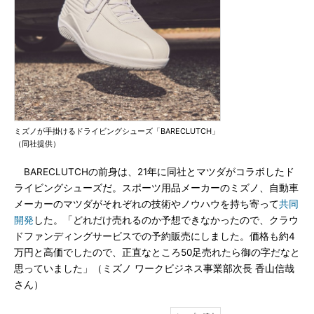
ミズノが手掛けるドライビングシューズ「BARECLUTCH」
（同社提供）
BARECLUTCHの前身は、21年に同社とマツダがコラボしたド
ライビングシューズだ。スポーツ用品メーカーのミズノ、自動車
メーカーのマツダがそれぞれの技術やノウハウを持ち寄って
共同
開発
した。「どれだけ売れるのか予想できなかったので、クラウ
ドファンディングサービスでの予約販売にしました。価格も約4
万円と高価でしたので、正直なところ50足売れたら御の字だなと
思っていました」（ミズノ ワークビジネス事業部次長 香山信哉
さん）