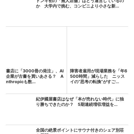
ドンキ初の「無人店舗」はどう運営しているの
か 大学内で挑む、コンビニより小さな新...
書店に「3000冊の発注」、AI
障害者雇用が現場業務を「年6
企業が古書を買いあさる？ A
500時間」減らした ニッス
nthropicも数...
イの“思考の転換”がすご...
紀伊國屋書店はなぜ「本が売れない時代」に独
り勝ちできたのか？ 5期連続増収増益を...
全国の絶景ポイントにサウナ付きのシェア別荘