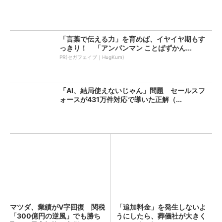
「言葉で伝える力」を育めば、イヤイヤ期もす
っきり！ 「アンパンマン ことばずかん...
PR(セガフェイブ｜HugKum)
「AI、結局使えないじゃん」問題 セールスフ
ォースが431万件対応で導いた正解（...
マツダ、業績がV字回復 関税
「追加料金」を発生しないよ
「300億円の逆風」でも勝ち
うにしたら、葬儀社が大きく