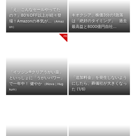
「え、こんなセールやってた
キオクシア、株価3分の1急落
の？」80％OFF以上が続々登
は「絶好のタイミング」 過去
場！Amazonの本気が...
（Amaz
最高益と8000億円自社...
on）
「イソジン®クリアうがい薬」
「追加料金」を発生しないよう
といっしょに「うがいパワー」
にしたら、葬儀社が大きくなっ
で一年中！ 健やか
（iNova｜Hug
た (1/6)
kum）