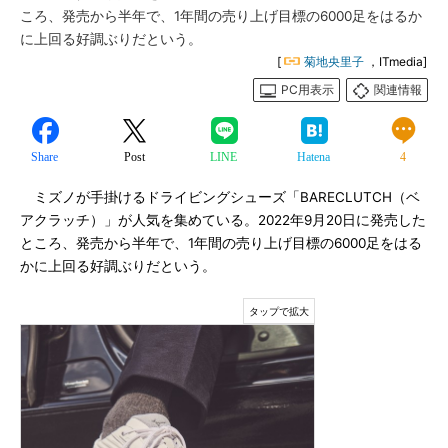
ころ、発売から半年で、1年間の売り上げ目標の6000足をはるか
に上回る好調ぶりだという。
[
菊地央里子
，ITmedia]
PC用表示
関連情報
Share
Post
LINE
Hatena
4
ミズノが手掛けるドライビングシューズ「BARECLUTCH（ベ
アクラッチ）」が人気を集めている。2022年9月20日に発売した
ところ、発売から半年で、1年間の売り上げ目標の6000足をはる
かに上回る好調ぶりだという。