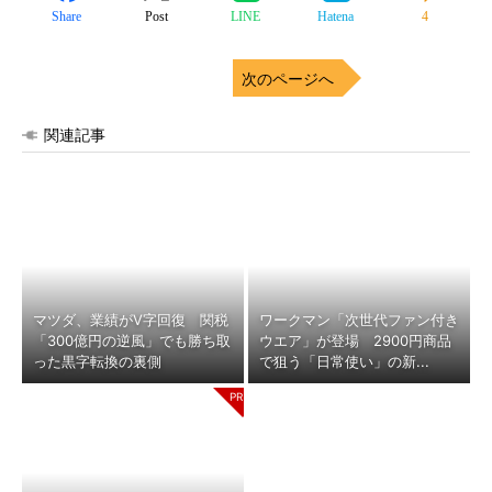
Share
Post
LINE
Hatena
4
次のページへ
関連記事
マツダ、業績がV字回復 関税
ワークマン「次世代ファン付き
「300億円の逆風」でも勝ち取
ウエア」が登場 2900円商品
った黒字転換の裏側
で狙う「日常使い」の新...