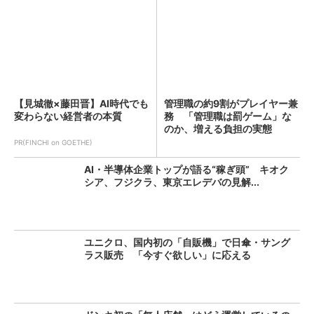
【見城徹×藤田晋】AI時代でも
管理職の約9割がプレイヤー兼
変わらない経営者の本質
務 「管理職は罰ゲーム」な
のか、増える負担の実態
PR(FINCHI on GOETHE)
AI・半導体企業トップが語る“稼ぎ頭” キオク
シア、フジクラ、東京エレデバの見解...
ユニクロ、国内初の「自販機」で日傘・サング
ラス販売 「今すぐ欲しい」に応える