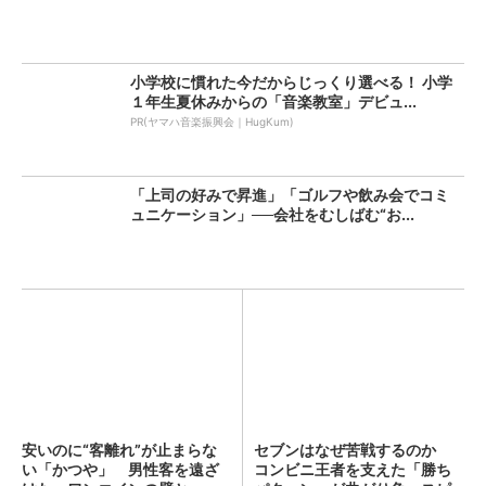
小学校に慣れた今だからじっくり選べる！ 小学
１年生夏休みからの「音楽教室」デビュ...
PR(ヤマハ音楽振興会｜HugKum)
「上司の好みで昇進」「ゴルフや飲み会でコミ
ュニケーション」──会社をむしばむ“お...
安いのに“客離れ”が止まらな
セブンはなぜ苦戦するのか
い「かつや」 男性客を遠ざ
コンビニ王者を支えた「勝ち