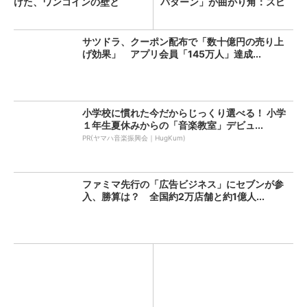
けた、ワンコインの壁と
パターン」が曲がり角：スピ
は？...
ン...
サツドラ、クーポン配布で「数十億円の売り上
げ効果」 アプリ会員「145万人」達成...
小学校に慣れた今だからじっくり選べる！ 小学
１年生夏休みからの「音楽教室」デビュ...
PR(ヤマハ音楽振興会｜HugKum)
ファミマ先行の「広告ビジネス」にセブンが参
入、勝算は？ 全国約2万店舗と約1億人...