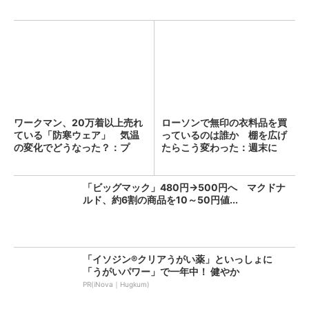
ワークマン、20万着以上売れ
ローソンで無印の衣料品を買
ている「防寒ウェア」 気温
っているのは誰か 棚を広げ
の変化でどうなった？：プ
たらこう変わった：週末に
ロ...
「へ...
「ビッグマック」480円→500円へ マクドナ
ルド、約6割の商品を10～50円値...
「イソジン®クリアうがい薬」といっしょに
「うがいパワー」で一年中！ 健やか
PR(iNova｜Hugkum)