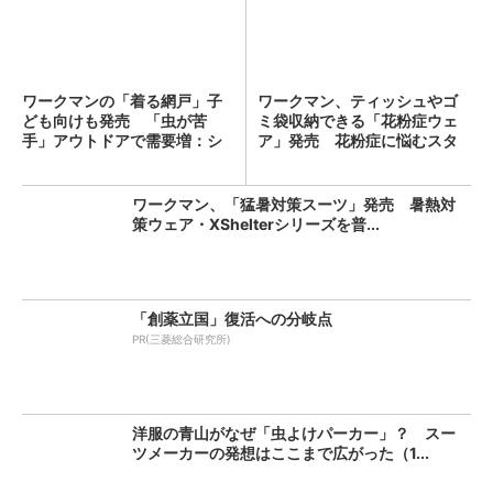
ワークマンの「着る網戸」子
ワークマン、ティッシュやゴ
ども向けも発売 「虫が苦
ミ袋収納できる「花粉症ウェ
手」アウトドアで需要増：シ
ア」発売 花粉症に悩むスタ
リー...
ッ...
ワークマン、「猛暑対策スーツ」発売 暑熱対
策ウェア・XShelterシリーズを普...
「創薬立国」復活への分岐点
PR(三菱総合研究所)
洋服の青山がなぜ「虫よけパーカー」？ スー
ツメーカーの発想はここまで広がった（1...