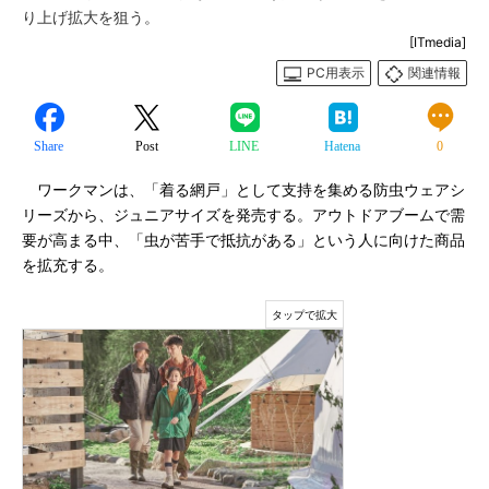
り上げ拡大を狙う。
[ITmedia]
PC用表示
関連情報
Share
Post
LINE
Hatena
0
ワークマンは、「着る網戸」として支持を集める防虫ウェアシ
リーズから、ジュニアサイズを発売する。アウトドアブームで需
要が高まる中、「虫が苦手で抵抗がある」という人に向けた商品
を拡充する。