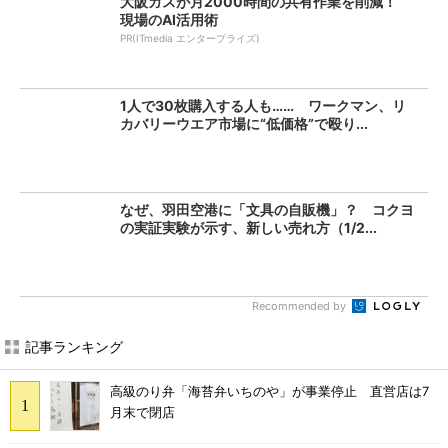
大阪ガスが月2000時間の共有作業を削減！
現場のAI活用術
PR(ITmedia エンタープライズ)
1人で30枚購入する人も…… ワークマン、リ
カバリーウエア市場に“低価格”で殴り...
なぜ、羽田空港に「文具の自販機」？ コクヨ
の実証実験が示す、新しい売れ方（1/2...
Recommended by
記事ランキング
高級のり弁「海苔弁いちのや」が事業停止 直営店は7
月末で閉店