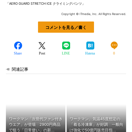
「AERO GUARD STRETCH ICE クライミングパンツ」
Copyright © ITmedia, Inc. All Rights Reserved.
コメントを見る／書く
Share
Post
LINE
Hatena
0
関連記事
ワークマン「次世代ファン付き
ワークマン、気温45度想定の
ウエア」が登場 2900円商品
「着る冷凍庫」が好調 一般向
で狙う「日常使い」の新...
け強化で50億円販売目指...