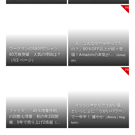
「え、こんなセールやってた
ワークマンの580円Tシャツ、
の？」80％OFF以上が続々登
80万枚突破 人気の理由は？
場！Amazonの本気が...
（Amaz
（1/2 ページ）
on）
「イソジン®クリアうがい薬」
ファミマ、「45％増量作戦」
といっしょに「うがいパワー」
の回数も増量 初の年2回開
で一年中！ 健やか
（iNova｜Hug
催、5年で売り上げ2倍超（...
kum）