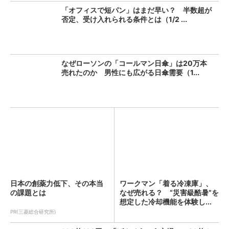
「オフィスで短パン」はまだ早い？ 半数超が
否定、受け入れられる条件とは（1/2 ...
なぜローソンの「コールマン日傘」は20万本
売れたのか 男性にも広がる日傘需要（1...
日本の創薬力低下、その本当
ワークマン「着る冷凍庫」、
の課題とは
なぜ売れる？ “災害級酷暑”を
想定した冷却機能を体験し...
PR(三菱総合研究所)