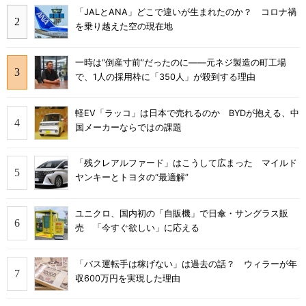
「JALとANA」どこで違いが生まれたのか？ コロナ禍
を乗り越えた空の現在地
一時は“倒産寸前”だったのに――元ネジ製造の町工場
で、1人の採用枠に「350人」が殺到する理由
軽EV「ラッコ」は日本で売れるのか BYDが抱える、中
国メーカーならではの課題
「残クレアルファード」はこうして広まった マイルド
ヤンキーとトヨタの“最適解”
ユニクロ、国内初の「自販機」で日傘・サングラス販
売 「今すぐ欲しい」に応える
「バス運転手は稼げない」は過去の話？ ウィラーが年
収600万円を実現した理由