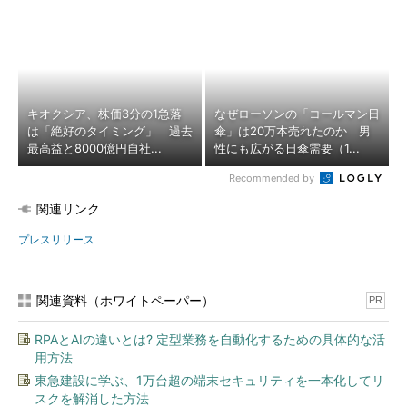
キオクシア、株価3分の1急落
なぜローソンの「コールマン日
は「絶好のタイミング」 過去
傘」は20万本売れたのか 男
最高益と8000億円自社...
性にも広がる日傘需要（1...
Recommended by
関連リンク
プレスリリース
関連資料（ホワイトペーパー）
PR
RPAとAIの違いとは? 定型業務を自動化するための具体的な活
用方法
東急建設に学ぶ、1万台超の端末セキュリティを一本化してリ
スクを解消した方法