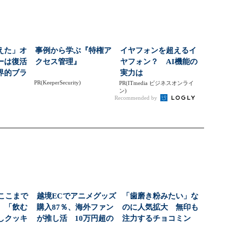
えた」オ
事例から学ぶ『特権ア
イヤフォンを超えるイ
ーは復活
クセス管理』
ヤフォン？ AI機能の
界的ブラ
実力は
PR(KeeperSecurity)
した背
PR(ITmedia ビジネスオンライ
ン)
Recommended by
はここまで
越境ECでアニメグッズ
「歯磨き粉みたい」な
 「飲む
購入87％、海外ファン
のに人気拡大 無印も
しクッキ
が推し活 10万円超の
注力するチョコミン