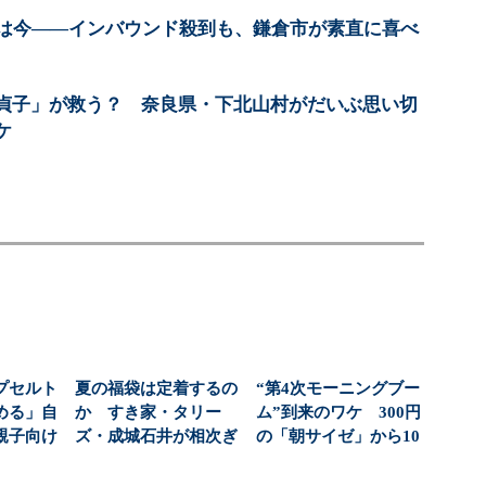
”は今――インバウンド殺到も、鎌倉市が素直に喜べ
AR貞子」が救う？ 奈良県・下北山村がだいぶ思い切
ケ
プセルト
夏の福袋は定着するの
“第4次モーニングブー
める」自
か すき家・タリー
ム”到来のワケ 300円
親子向け
ズ・成城石井が相次ぎ
の「朝サイゼ」から10
大狙う
投入する理由（1/3 ...
00円超の「...