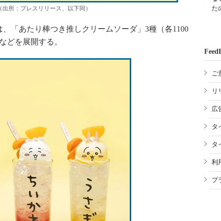
た
（出所：プレスリリース、以下同）
「あたり棒つき推しクリームソーダ」3種（各1100
）などを展開する。
Feed
ご
リ
広
タ
タ
利
プ