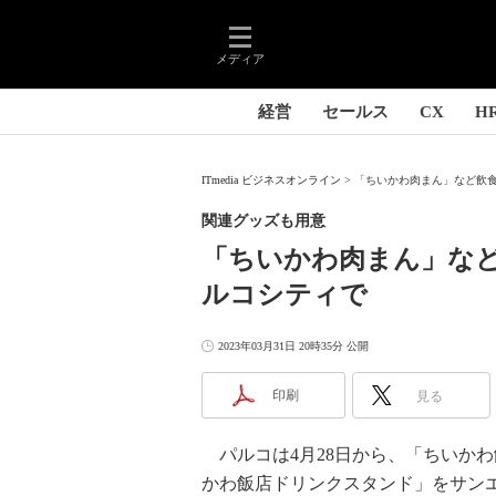
メディア
経営
セールス
CX
H
ITmedia ビジネスオンライン
「ちいかわ肉まん」など飲食
関連グッズも用意
「ちいかわ肉まん」な
ルコシティで
2023年03月31日 20時35分 公開
印刷
見る
パルコは4月28日から、「ちいか
かわ飯店ドリンクスタンド」をサン