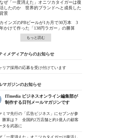
なぜ「一度消えた」オニツカタイガーは復
活したのか 世界的ブランドへと成長した
背景
カインズのPBビールが1カ月で30万本 3
年かけて作った「138円ラガー」の勝算
もっと読む
ティメディアからのお知らせ
ャリア採用の応募を受け付けています
ルマガジンのお知らせ
ITmedia ビジネスオンライン編集部が
制作する日刊メールマガジンです
ァミマ先行の「広告ビジネス」にセブンが参
、勝算は？ 全国約2万店舗と約1億人の顧客
ータを武器に
ぜ「一度消えた」オニツカタイガーは復活し