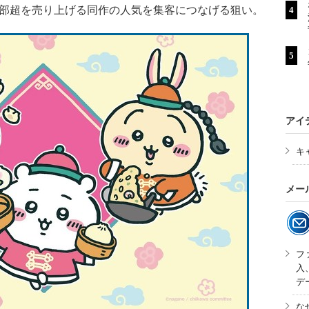
万部超を売り上げる同作の人気を集客につなげる狙い。
アイ
キ
メー
フ
入
デ
な