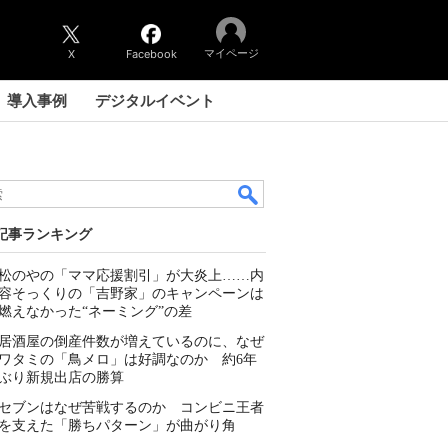
マイページ
X
Facebook
導入事例
デジタルイベント
記事ランキング
松のやの「ママ応援割引」が大炎上……内
容そっくりの「吉野家」のキャンペーンは
燃えなかった“ネーミング”の差
居酒屋の倒産件数が増えているのに、なぜ
ワタミの「鳥メロ」は好調なのか 約6年
ぶり新規出店の勝算
セブンはなぜ苦戦するのか コンビニ王者
を支えた「勝ちパターン」が曲がり角