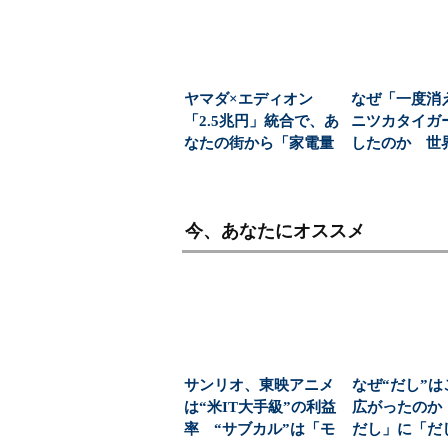
ヤマダ×エディオン
なぜ「一度消
「2.5兆円」統合で、あ
ニツカタイガ
なたの街から「家電量
したのか 世
販店を選ぶ自由」が...
ンドへと成長
景...
今、あなたにオススメ
サンリオ、東映アニメ
なぜ“だし”
は“米IT大手級”の利益
広がったのか
率 “サブカル”は「モ
だし」に「だ