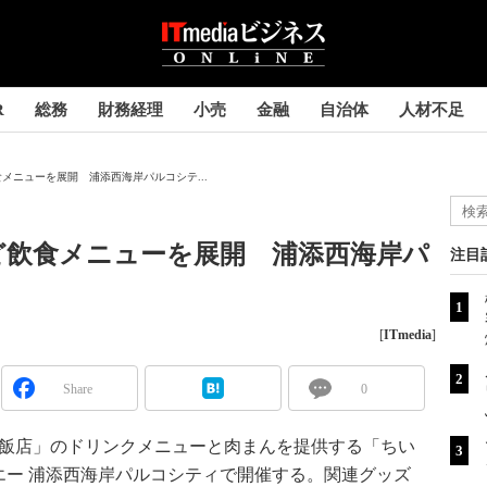
R
総務
財務経理
小売
金融
自治体
人材不足
メニューを展開 浦添西海岸パルコシテ...
ど飲食メニューを展開 浦添西海岸パ
注目
[
ITmedia
]
Share
0
わ飯店」のドリンクメニューと肉まんを提供する「ちい
エー 浦添西海岸パルコシティで開催する。関連グッズ