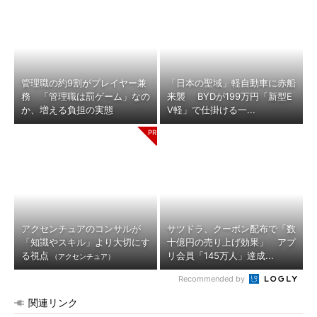
管理職の約9割がプレイヤー兼
「日本の聖域」軽自動車に赤船
務 「管理職は罰ゲーム」なの
来襲 BYDが199万円「新型E
か、増える負担の実態
V軽」で仕掛ける一...
アクセンチュアのコンサルが
サツドラ、クーポン配布で「数
「知識やスキル」より大切にす
十億円の売り上げ効果」 アプ
る視点
リ会員「145万人」達成...
（アクセンチュア）
Recommended by
関連リンク