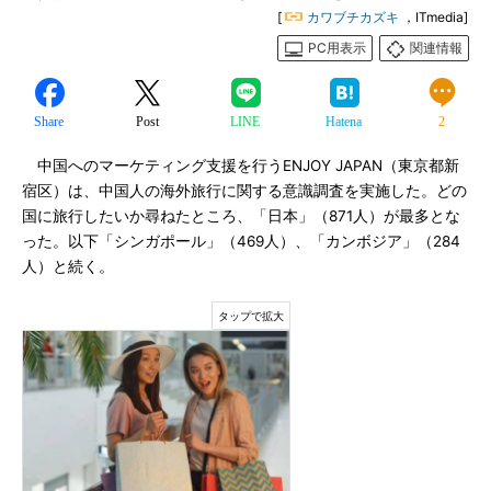
[
カワブチカズキ
，ITmedia]
PC用表示
関連情報
Share
Post
LINE
Hatena
2
中国へのマーケティング支援を行うENJOY JAPAN（東京都新
宿区）は、中国人の海外旅行に関する意識調査を実施した。どの
国に旅行したいか尋ねたところ、「日本」（871人）が最多とな
った。以下「シンガポール」（469人）、「カンボジア」（284
人）と続く。