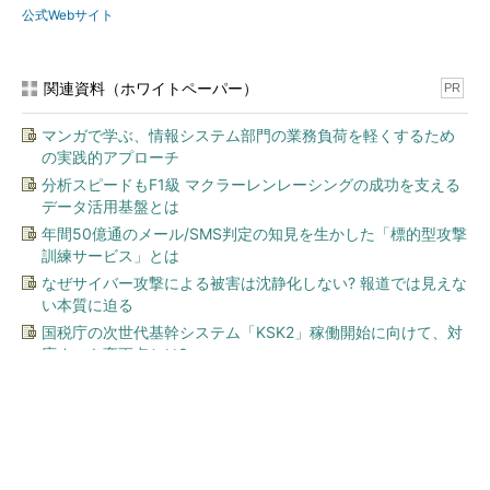
公式Webサイト
関連資料（ホワイトペーパー）
PR
マンガで学ぶ、情報システム部門の業務負荷を軽くするため
の実践的アプローチ
分析スピードもF1級 マクラーレンレーシングの成功を支える
データ活用基盤とは
年間50億通のメール/SMS判定の知見を生かした「標的型攻撃
訓練サービス」とは
なぜサイバー攻撃による被害は沈静化しない? 報道では見えな
い本質に迫る
国税庁の次世代基幹システム「KSK2」稼働開始に向けて、対
応すべき変更点とは?
今、あなたにオススメ