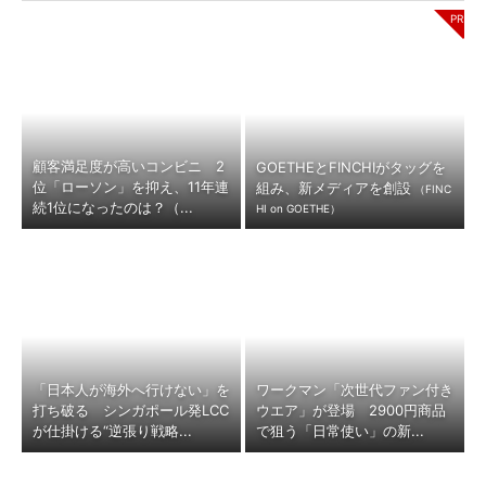
顧客満足度が高いコンビニ 2
GOETHEとFINCHIがタッグを
位「ローソン」を抑え、11年連
組み、新メディアを創設
（FINC
続1位になったのは？（...
HI on GOETHE）
「日本人が海外へ行けない」を
ワークマン「次世代ファン付き
打ち破る シンガポール発LCC
ウエア」が登場 2900円商品
が仕掛ける“逆張り戦略...
で狙う「日常使い」の新...