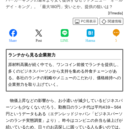
バーガーキングの通常より安く提供するセットメニュー「オール
デイ・キング」。「最大180円」安いとか。提供の狙いは？
[ITmedia]
PC用表示
関連情報
Share
Post
LINE
Hatena
5
ランチから見る企業努力
原材料高騰が続く中でも、ワンコイン前後でランチを提供し、
多くのビジネスパーソンから支持を集める外食チェーンがあ
る。各社のランチの戦略やメニューのこだわり、価格維持への
企業努力を取り上げていく。
物価上昇などの影響から、お小遣いが減少しているビジネスパ
ーソンも少なくないだろう。勤務日のランチ代は平均439～564
円というデータもある（エデンレッドジャパン「ビジネスパーソ
ンのランチ実態調査」より）。昨今はコンビニの弁当も値上げが
続いているため、日々のお店探しに困っている人も多いのでは。