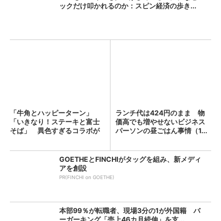
ックだけ叩かれるのか：スピン経済の歩き...
「牛角とハッピーターン」
ランチ代は424円のまま 物
「いきなり！ステーキと富士
価高でも増やせないビジネス
そば」 異色すぎるコラボが
パーソンの昼ごはん事情（1...
次々...
GOETHEとFINCHIがタッグを組み、新メディ
アを創設
PR(FINCHI on GOETHE)
本部99％が転職者、現場3分の1が外国籍 バ
ーガーキング「売上46カ月続伸」を支...