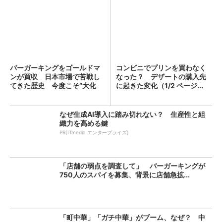
バーガーキングをゴールドマ
コンビニでプリンを買わなく
ンが買収 日本市場で苦戦し
なった？ デザートの購入先
てきた歴史 今度こそ“大化
に起きた変化（1/2 ページ...
け...
なぜ生成AI導入に踏み切れない？ 生産性と組
織力を高める鍵
PR(ITmedia エンタープライズ)
「店舗の弱点を調査して」 バーガーキングが
750人のスパイを募集、背景に店舗急拡...
「町中華」「ガチ中華」がブーム、なぜ？ 中