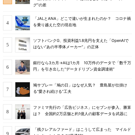
グ”の差
「JALとANA」どこで違いが生まれたのか？ コロナ禍
を乗り越えた空の現在地
ソフトバンクG、投資利益1.8兆円を支えた「OpenAIで
はない“あの半導体メーカー”」の正体
銀行なら3カ月→AIは1カ月 10万件のデータで「数千万
円」を引き出した“データドリブン資金調達術”
鳩サブレー「鳩の日」はなぜ人気？ 豊島屋が仕掛け
る“愛され続ける”工夫
ファミマ先行の「広告ビジネス」にセブンが参入、勝算
は？ 全国約2万店舗と約1億人の顧客データを武器に
「残クレアルファード」はこうして広まった マイルド