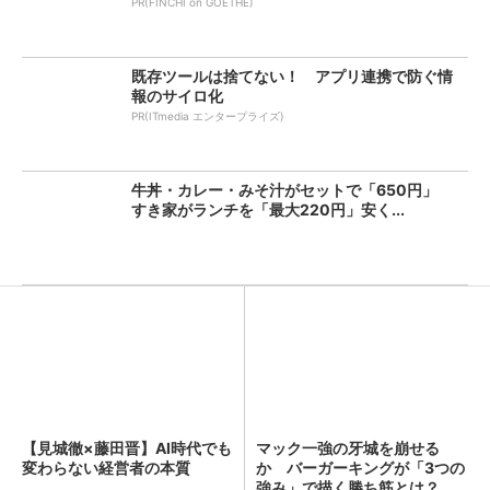
PR(FINCHI on GOETHE)
既存ツールは捨てない！ アプリ連携で防ぐ情
報のサイロ化
PR(ITmedia エンタープライズ)
牛丼・カレー・みそ汁がセットで「650円」
すき家がランチを「最大220円」安く...
【見城徹×藤田晋】AI時代でも
マック一強の牙城を崩せる
変わらない経営者の本質
か バーガーキングが「3つの
強み」で描く勝ち筋とは？