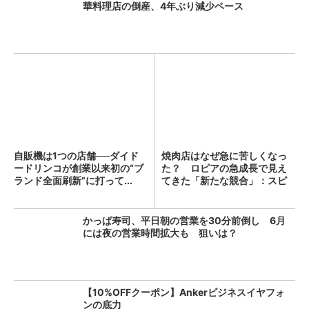
華料理店の倒産、4年ぶり減少ペース
自販機は1つの店舗──ダイド
焼肉店はなぜ急に苦しくなっ
ードリンコが創業以来初の“ブ
た？ ロピアの急成長で見え
ランド全面刷新”に打って...
てきた「新たな競合」：スピ
ン...
かっぱ寿司、平日朝の営業を30分前倒し 6月
には夜の営業時間拡大も 狙いは？
【10%OFFクーポン】Ankerビジネスイヤフォ
ンの底力