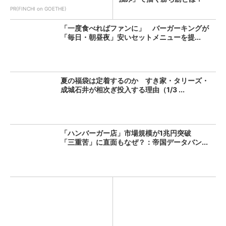
PR(FINCHI on GOETHE)
「一度食べればファンに」 バーガーキングが
「毎日・朝昼夜」安いセットメニューを提...
夏の福袋は定着するのか すき家・タリーズ・
成城石井が相次ぎ投入する理由（1/3 ...
「ハンバーガー店」市場規模が1兆円突破
「三重苦」に直面もなぜ？：帝国データバン...