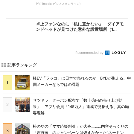
PR(ITmedia ビジネスオンライン)
卓上ファンなのに「机に置かない」 ダイアモ
ンドヘッドが見つけた意外な設置場所（1...
Recommended by
記事ランキング
軽EV「ラッコ」は日本で売れるのか BYDが抱える、中
国メーカーならではの課題
サツドラ、クーポン配布で「数十億円の売り上げ効
果」 アプリ会員「145万人」達成で見据える、真の顧
客理解
松のやの「ママ応援割引」が大炎上……内容そっくりの
「吉野家」のキャンペーンは燃えなかった“ネーミン