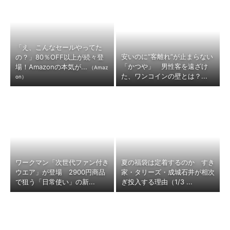
「え、こんなセールやってた
安いのに“客離れ”が止まらない
の？」80％OFF以上が続々登
「かつや」 男性客を遠ざけ
場！Amazonの本気が...
（Amaz
た、ワンコインの壁とは？...
on）
ワークマン「次世代ファン付き
夏の福袋は定着するのか すき
ウエア」が登場 2900円商品
家・タリーズ・成城石井が相次
で狙う「日常使い」の新...
ぎ投入する理由（1/3 ...