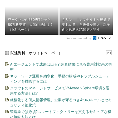
ワークマンの580円Tシャツ、
キリン、「カプセルトイ感覚で
80万枚突破 人気の理由は？
楽しめる」自販機を導入 親子
（1/2 ページ）
向け飲料の認知拡大狙う
Recommended by
関連資料（ホワイトペーパー）
PR
AIエージェントで成果は出る? 調査結果に見る費用対効果の実
態
ネットワーク運用を効率化、手動の構成やトラブルシューテ
ィングを排除するには
クラウドのマネージドサービスでVMware vSphere環境を運
用する方法とは?
厳格化する個人情報管理、企業が守るべき4つのルールとセキ
ュリティ強化策
製造業では必須?スマートファクトリーを支えるセキュアな機
材接続方法とは