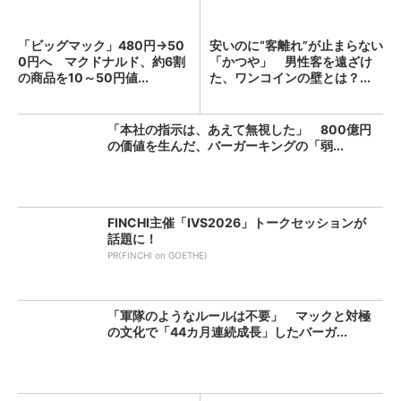
「ビッグマック」480円→50
安いのに“客離れ”が止まらない
0円へ マクドナルド、約6割
「かつや」 男性客を遠ざけ
の商品を10～50円値...
た、ワンコインの壁とは？...
「本社の指示は、あえて無視した」 800億円
の価値を生んだ、バーガーキングの「弱...
FINCHI主催「IVS2026」トークセッションが
話題に！
PR(FINCHI on GOETHE)
「軍隊のようなルールは不要」 マックと対極
の文化で「44カ月連続成長」したバーガ...