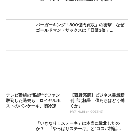
バーガーキング「800億円買収」の衝撃 なぜ
ゴールドマン・サックスは「日販3倍」...
テレビ番組の“酷評”でファン
【西野亮廣】ビジネス書最新
殺到した過去も ロイヤルホ
刊『北極星 僕たちはどう働
ストのパンケーキ、初冷凍
くか』
化...
PR(FINCHI on GOETHE)
「いきなり！ステーキ」は本当に敗北したの
か？ 「やっぱりステーキ」と“コスパ神話...