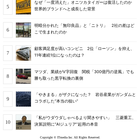
なぜ「一度消えた」オニツカタイガーは復活したのか
世界的ブランドへと成長した背景
明暗分かれた「無印良品」と「ニトリ」 2社の差はど
こで生まれたのか
顧客満足度が高いコンビニ 2位「ローソン」を抑え、
11年連続1位になったのは？
マツダ、業績がV字回復 関税「300億円の逆風」でも
勝ち取った黒字転換の裏側
「やきまる」がザクになった？ 岩谷産業がガンダムと
コラボした“本当の狙い”
「私がウダウダしゃべるより聞きやすい」 三菱重工、
決算説明に“AIジュリア”起用の本音
Copyright © ITmedia Inc. All Rights Reserved.