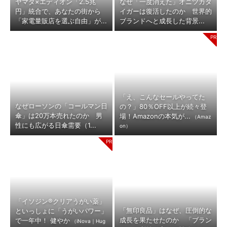
ヤマダ×エディオン「2.5兆
なぜ「一度消えた」オニツカタ
円」統合で、あなたの街から
イガーは復活したのか 世界的
「家電量販店を選ぶ自由」が...
ブランドへと成長した背景...
「え、こんなセールやってた
なぜローソンの「コールマン日
の？」80％OFF以上が続々登
傘」は20万本売れたのか 男
場！Amazonの本気が...
（Amaz
性にも広がる日傘需要（1...
on）
「イソジン®クリアうがい薬」
「無印良品」はなぜ、圧倒的な
といっしょに「うがいパワー」
成長を果たせたのか 「ブラン
で一年中！ 健やか
（iNova｜Hug