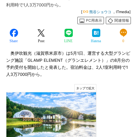
利用時で1人3万7000円から。
[
熊谷ショウコ
，ITmedia]
PC用表示
関連情報
Share
Post
LINE
Hatena
0
奥伊吹観光（滋賀県米原市）は5月1日、運営する大型グランピ
ング施設「GLAMP ELEMENT（グランエレメント）」の8月分の
予約受付を開始したと発表した。宿泊料金は、2人1室利用時で1
人3万7000円から。