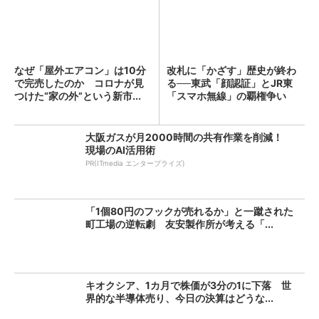
なぜ「屋外エアコン」は10分
改札に「かざす」歴史が終わ
で完売したのか コロナが見
る──東武「顔認証」とJR東
つけた“家の外”という新市...
「スマホ無線」の覇権争い
大阪ガスが月2000時間の共有作業を削減！
現場のAI活用術
PR(ITmedia エンタープライズ)
「1個80円のフックが売れるか」と一蹴された
町工場の逆転劇 友安製作所が考える「...
キオクシア、1カ月で株価が3分の1に下落 世
界的な半導体売り、今日の決算はどうな...