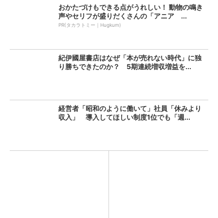
おかたづけもできる点がうれしい！ 動物の鳴き
声やセリフが盛りだくさんの「アニア ...
PR(タカラトミー｜Hugkum)
紀伊國屋書店はなぜ「本が売れない時代」に独
り勝ちできたのか？ 5期連続増収増益を...
経営者「昭和のように働いて」社員「休みより
収入」 導入してほしい制度1位でも「週...