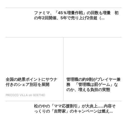
ファミマ、「45％増量作戦」の回数も増量 初
の年2回開催、5年で売り上げ2倍超（...
全国の絶景ポイントにサウナ
管理職の約9割がプレイヤー兼
付きのシェア別荘を展開
務 「管理職は罰ゲーム」な
のか、増える負担の実態
PR(COCO VILLA on GOETHE)
松のやの「ママ応援割引」が大炎上……内容そ
っくりの「吉野家」のキャンペーンは燃え...