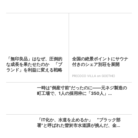
「無印良品」はなぜ、圧倒的
全国の絶景ポイントにサウナ
な成長を果たせたのか 「ブ
付きのシェア別荘を展開
ランド」を利益に変える戦略
の...
PR(COCO VILLA on GOETHE)
一時は“倒産寸前”だったのに――元ネジ製造の
町工場で、1人の採用枠に「350人」...
「IT化か、水道を止めるか」 “ブラック部
署”と呼ばれた曽於市水道課が挑んだ、金...