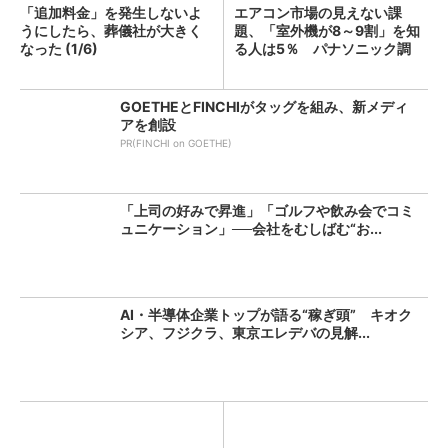
「追加料金」を発生しないよ
エアコン市場の見えない課
うにしたら、葬儀社が大きく
題、「室外機が8～9割」を知
なった (1/6)
る人は5％ パナソニック調
査...
GOETHEとFINCHIがタッグを組み、新メディ
アを創設
PR(FINCHI on GOETHE)
「上司の好みで昇進」「ゴルフや飲み会でコミ
ュニケーション」──会社をむしばむ“お...
AI・半導体企業トップが語る“稼ぎ頭” キオク
シア、フジクラ、東京エレデバの見解...