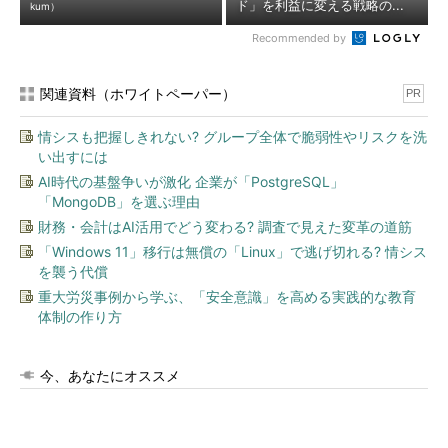
ド」を利益に変える戦略の...
kum）
Recommended by
関連資料（ホワイトペーパー）
PR
情シスも把握しきれない? グループ全体で脆弱性やリスクを洗
い出すには
AI時代の基盤争いが激化 企業が「PostgreSQL」
「MongoDB」を選ぶ理由
財務・会計はAI活用でどう変わる? 調査で見えた変革の道筋
「Windows 11」移行は無償の「Linux」で逃げ切れる? 情シス
を襲う代償
重大労災事例から学ぶ、「安全意識」を高める実践的な教育
体制の作り方
今、あなたにオススメ