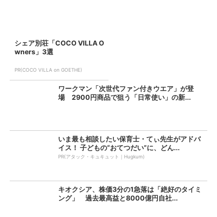
シェア別荘「COCO VILLA O
wners」3選
PR(COCO VILLA on GOETHE)
ワークマン「次世代ファン付きウエア」が登
場 2900円商品で狙う「日常使い」の新...
いま最も相談したい保育士・てぃ先生がアドバ
イス！ 子どもの“おてつだい”に、どん...
PR(アタック・キュキュット｜Hugkum)
キオクシア、株価3分の1急落は「絶好のタイミ
ング」 過去最高益と8000億円自社...