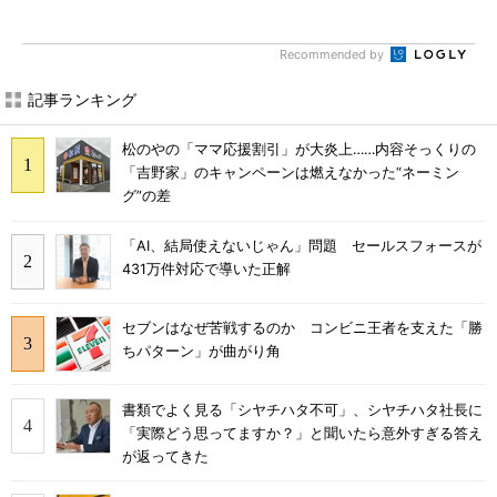
Recommended by
記事ランキング
松のやの「ママ応援割引」が大炎上……内容そっくりの
「吉野家」のキャンペーンは燃えなかった“ネーミン
グ”の差
「AI、結局使えないじゃん」問題 セールスフォースが
431万件対応で導いた正解
セブンはなぜ苦戦するのか コンビニ王者を支えた「勝
ちパターン」が曲がり角
書類でよく見る「シヤチハタ不可」、シヤチハタ社長に
「実際どう思ってますか？」と聞いたら意外すぎる答え
が返ってきた