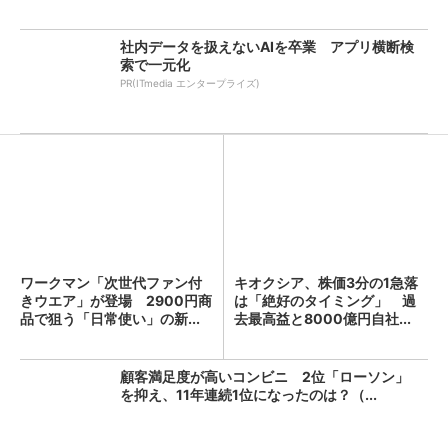
社内データを扱えないAIを卒業 アプリ横断検
索で一元化
PR(ITmedia エンタープライズ)
ワークマン「次世代ファン付
キオクシア、株価3分の1急落
きウエア」が登場 2900円商
は「絶好のタイミング」 過
品で狙う「日常使い」の新...
去最高益と8000億円自社...
顧客満足度が高いコンビニ 2位「ローソン」
を抑え、11年連続1位になったのは？（...