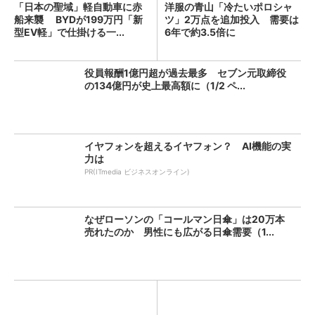
「日本の聖域」軽自動車に赤
洋服の青山「冷たいポロシャ
船来襲 BYDが199万円「新
ツ」2万点を追加投入 需要は
型EV軽」で仕掛ける一...
6年で約3.5倍に
役員報酬1億円超が過去最多 セブン元取締役
の134億円が史上最高額に（1/2 ペ...
イヤフォンを超えるイヤフォン？ AI機能の実
力は
PR(ITmedia ビジネスオンライン)
なぜローソンの「コールマン日傘」は20万本
売れたのか 男性にも広がる日傘需要（1...