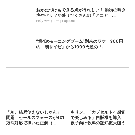
おかたづけもできる点がうれしい！ 動物の鳴き
声やセリフが盛りだくさんの「アニア ...
PR(タカラトミー｜Hugkum)
“第4次モーニングブーム”到来のワケ 300円
の「朝サイゼ」から1000円超の「...
「AI、結局使えないじゃん」
キリン、「カプセルトイ感覚
問題 セールスフォースが431
で楽しめる」自販機を導入
万件対応で導いた正解（...
親子向け飲料の認知拡大狙う