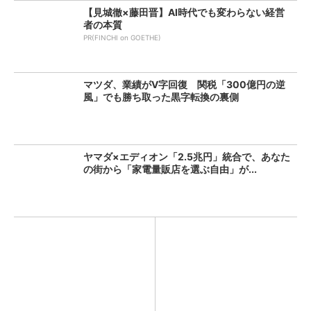
【見城徹×藤田晋】AI時代でも変わらない経営
者の本質
PR(FINCHI on GOETHE)
マツダ、業績がV字回復 関税「300億円の逆
風」でも勝ち取った黒字転換の裏側
ヤマダ×エディオン「2.5兆円」統合で、あなた
の街から「家電量販店を選ぶ自由」が...