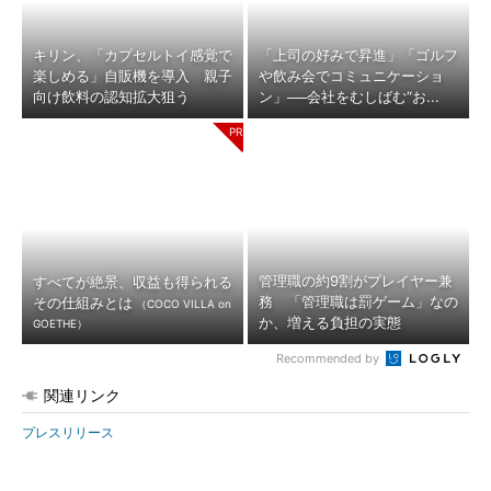
キリン、「カプセルトイ感覚で
「上司の好みで昇進」「ゴルフ
楽しめる」自販機を導入 親子
や飲み会でコミュニケーショ
向け飲料の認知拡大狙う
ン」──会社をむしばむ“お...
管理職の約9割がプレイヤー兼
すべてが絶景、収益も得られる
務 「管理職は罰ゲーム」なの
その仕組みとは
（COCO VILLA on
か、増える負担の実態
GOETHE）
Recommended by
関連リンク
プレスリリース