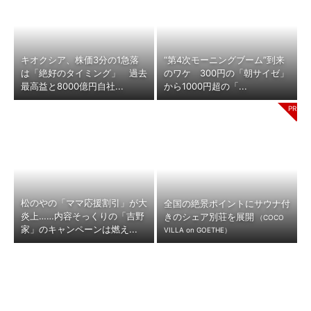
キオクシア、株価3分の1急落
“第4次モーニングブーム”到来
は「絶好のタイミング」 過去
のワケ 300円の「朝サイゼ」
最高益と8000億円自社...
から1000円超の「...
松のやの「ママ応援割引」が大
全国の絶景ポイントにサウナ付
炎上……内容そっくりの「吉野
きのシェア別荘を展開
（COCO
家」のキャンペーンは燃え...
VILLA on GOETHE）