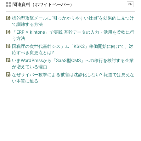
関連資料（ホワイトペーパー）
PR
標的型攻撃メールに“引っかかりやすい社員”を効果的に見つけ
て訓練する方法
「ERP × kintone」で実践 基幹データの入力・活用を柔軟に行
う方法
国税庁の次世代基幹システム「KSK2」稼働開始に向けて、対
応すべき変更点とは?
いまWordPressから「SaaS型CMS」への移行を検討する企業
が増えている理由
なぜサイバー攻撃による被害は沈静化しない? 報道では見えな
い本質に迫る
今、あなたにオススメ