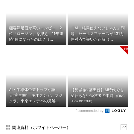
顧客満足度が高いコンビニ 2
「AI、結局使えないじゃん」問
位「ローソン」を抑え、11年連
題 セールスフォースが431万
続1位になったのは？（...
件対応で導いた正解（...
AI・半導体企業トップが語
【見城徹×藤田晋】AI時代でも
る“稼ぎ頭” キオクシア、フジ
変わらない経営者の本質
（FINC
クラ、東京エレデバの見解...
HI on GOETHE）
Recommended by
関連資料（ホワイトペーパー）
PR