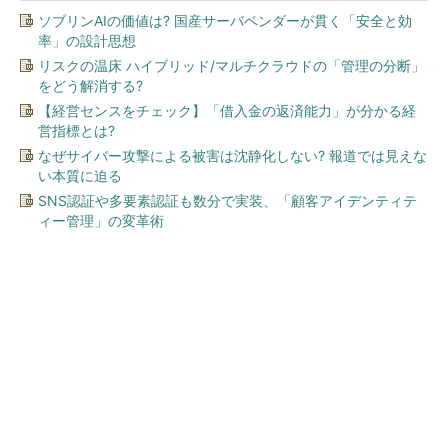
ソブリンAIの価値は? 国産サーバベンダーが貫く「安全と効
率」の設計思想
リスクの温床 ハイブリッド/マルチクラウドの「管理の分断」
をどう解消する?
【経営センスをチェック】「借入金の返済能力」が分かる経
営指標とは?
なぜサイバー攻撃による被害は沈静化しない? 報道では見えな
い本質に迫る
SNS認証や多要素認証も数分で実装、「顧客アイデンティテ
ィー管理」の変革術
今、あなたにオススメ
「え、こんなセールやってた