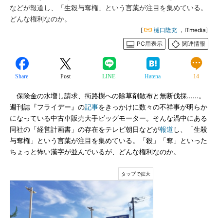
などが報道し、「生殺与奪権」という言葉が注目を集めている。
どんな権利なのか。
[
樋口隆充
，ITmedia]
PC用表示
関連情報
Share
Post
LINE
Hatena
14
保険金の水増し請求、街路樹への除草剤散布と無断伐採......。
週刊誌『フライデー』の
記事
をきっかけに数々の不祥事が明らか
になっている中古車販売大手ビッグモーター。そんな渦中にある
同社の「経営計画書」の存在をテレビ朝日などが
報道
し、「生殺
与奪権」という言葉が注目を集めている。「殺」「奪」といった
ちょっと怖い漢字が並んでいるが、どんな権利なのか。