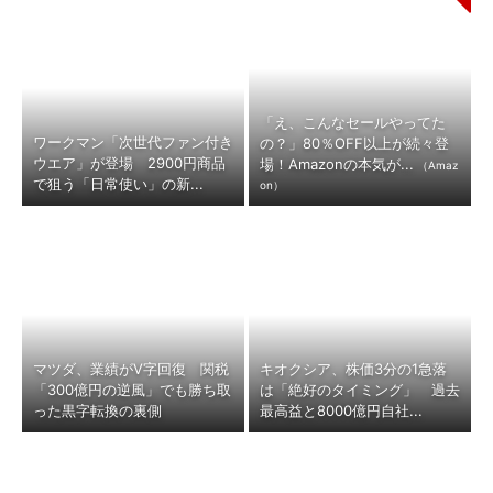
「え、こんなセールやってた
ワークマン「次世代ファン付き
の？」80％OFF以上が続々登
ウエア」が登場 2900円商品
場！Amazonの本気が...
（Amaz
で狙う「日常使い」の新...
on）
マツダ、業績がV字回復 関税
キオクシア、株価3分の1急落
「300億円の逆風」でも勝ち取
は「絶好のタイミング」 過去
った黒字転換の裏側
最高益と8000億円自社...