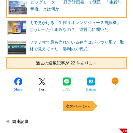
ビッグモーター「経営計画書」で話題 「生殺与
奪権」とは何か
街で見かける「生搾りオレンジジュース自販機」
どういった仕組みなの？ 運営元に聞いた
ファミマで最も売れている弁当はがっつり系!? 取
材で見えてきた「勝利の方程式」
過去の連載記事が 22 件あります
Share
Post
LINE
Hatena
14
次のページへ
関連記事