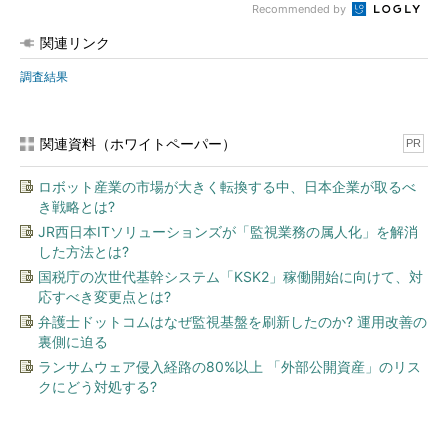
Recommended by
関連リンク
調査結果
関連資料（ホワイトペーパー）
PR
ロボット産業の市場が大きく転換する中、日本企業が取るべ
き戦略とは?
JR西日本ITソリューションズが「監視業務の属人化」を解消
した方法とは?
国税庁の次世代基幹システム「KSK2」稼働開始に向けて、対
応すべき変更点とは?
弁護士ドットコムはなぜ監視基盤を刷新したのか? 運用改善の
裏側に迫る
ランサムウェア侵入経路の80%以上 「外部公開資産」のリス
クにどう対処する?
今、あなたにオススメ