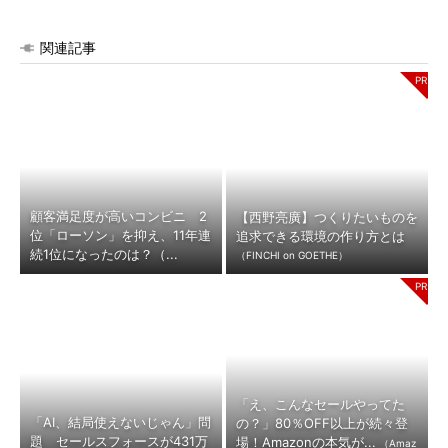
関連記事
顧客満足度が高いコンビニ 2
【西野亮廣】つくりたいものを
位「ローソン」を抑え、11年連
追求できる環境の作り方とは
続1位になったのは？（...
（FINCHI on GOETHE）
「え、こんなセールやってた
「AI、結局使えないじゃん」問
の？」80％OFF以上が続々登
題 セールスフォースが431万
場！Amazonの本気が...
（Amaz