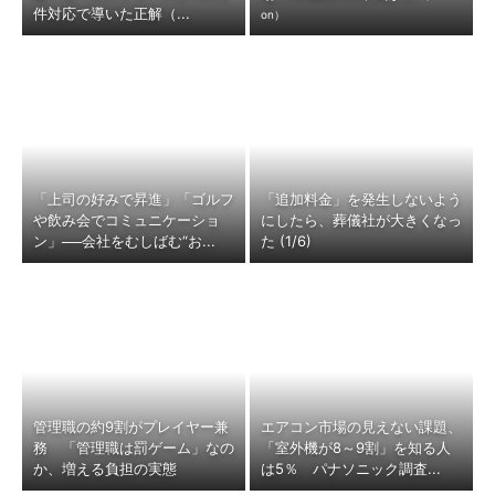
件対応で導いた正解（...
on）
「上司の好みで昇進」「ゴルフ
「追加料金」を発生しないよう
や飲み会でコミュニケーショ
にしたら、葬儀社が大きくなっ
ン」──会社をむしばむ“お...
た (1/6)
管理職の約9割がプレイヤー兼
エアコン市場の見えない課題、
務 「管理職は罰ゲーム」なの
「室外機が8～9割」を知る人
か、増える負担の実態
は5％ パナソニック調査...