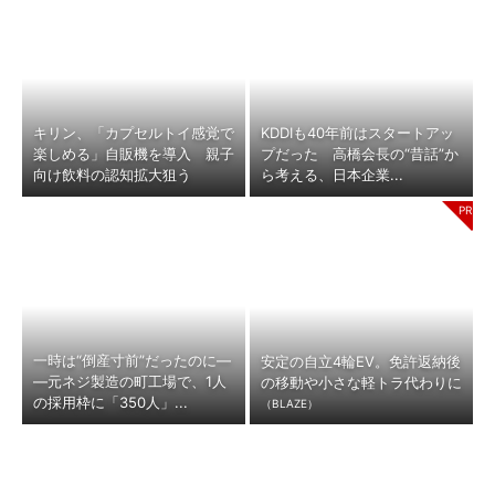
キリン、「カプセルトイ感覚で
KDDIも40年前はスタートアッ
楽しめる」自販機を導入 親子
プだった 高橋会長の“昔話”か
向け飲料の認知拡大狙う
ら考える、日本企業...
一時は“倒産寸前”だったのに―
安定の自立4輪EV。免許返納後
―元ネジ製造の町工場で、1人
の移動や小さな軽トラ代わりに
の採用枠に「350人」...
（BLAZE）