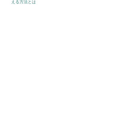
える方法とは
今、あなたにオススメ
SNSアカウントを着実に成
長。実はみんなココ使ってま
す。
PR(Dreaw合同会社)
部屋を一瞬で没入空間にするガジェット
PR(デノン)
ワークマン「次世代ファン付きウエア」が登
場 2900円商品で狙う「日常使い」の新...