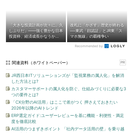
「大きな投資計画が次々に。久
改札に「かざす」歴史が終わる
しぶりだ」――強く豊かな日本
──東武「顔認証」とJR東「ス
投資枠、経済成長かなうか...
マホ無線」の覇権争い
Recommended by
関連資料（ホワイトペーパー）
PR
JR西日本ITソリューションズが「監視業務の属人化」を解消
した方法とは?
カスタマーサポートの属人化を防ぐ、仕組みづくりに必要な3
つの要件とは?
「CX分野のAI活用」はここで差がつく 押さえておきたい
2026年以降のAIトレンド
ERP選定ガイド:ユーザーレビューを基に機能・利便性・満足
度を徹底比較
AI活用のつまずきポイント 「社内データ活用の壁」を乗り越