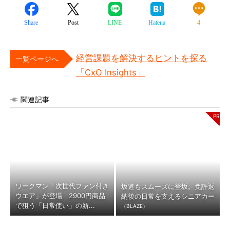
Share
Post
LINE
Hatena
4
経営課題を解決するヒントを探る
一覧ページへ
「CxO Insights」
関連記事
ワークマン「次世代ファン付き
坂道もスムーズに登坂。免許返
ウエア」が登場 2900円商品
納後の日常を支えるシニアカー
で狙う「日常使い」の新...
（BLAZE）