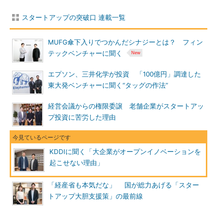
スタートアップの突破口 連載一覧
MUFG傘下入りでつかんだシナジーとは？ フィン
テックベンチャーに聞く
エプソン、三井化学が投資 「100億円」調達した
東大発ベンチャーに聞く“タッグの作法”
経営会議からの権限委譲 老舗企業がスタートアッ
プ投資に苦労した理由
KDDIに聞く「大企業がオープンイノベーションを
起こせない理由」
「経産省も本気だな」 国が総力あげる「スター
トアップ大胆支援策」の最前線