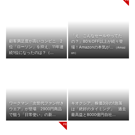
「え、こんなセールやってた
顧客満足度が高いコンビニ 2
の？」80％OFF以上が続々登
位「ローソン」を抑え、11年連
場！Amazonの本気が...
（Amaz
続1位になったのは？（...
on）
ワークマン「次世代ファン付き
キオクシア、株価3分の1急落
ウエア」が登場 2900円商品
は「絶好のタイミング」 過去
で狙う「日常使い」の新...
最高益と8000億円自社...