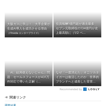
役員報酬1億円超が過去最多
大阪ガスに学ぶ！ 大手企業が
セブン元取締役の134億円が史
生成AI導入を成功させる理由
上最高額に（1/2 ペ...
（ITmedia エンタープライズ）
「AI、結局使えないじゃん」問
なぜ「一度消えた」オニツカタ
題 セールスフォースが431万
イガーは復活したのか 世界的
件対応で導いた正解（...
ブランドへと成長した背景...
Recommended by
関連リンク
調査結果