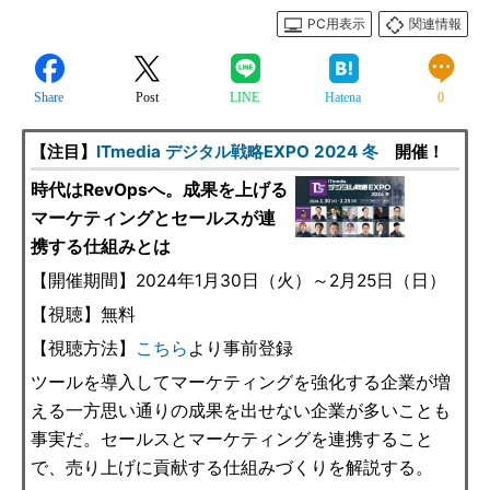
PC用表示
関連情報
Share
Post
LINE
Hatena
0
【注目】
ITmedia デジタル戦略EXPO 2024 冬
開催！
時代はRevOpsへ。成果を上げる
マーケティングとセールスが連
携する仕組みとは
【開催期間】2024年1月30日（火）～2月25日（日）
【視聴】無料
【視聴方法】
こちら
より事前登録
ツールを導入してマーケティングを強化する企業が増
える一方思い通りの成果を出せない企業が多いことも
事実だ。セールスとマーケティングを連携すること
で、売り上げに貢献する仕組みづくりを解説する。