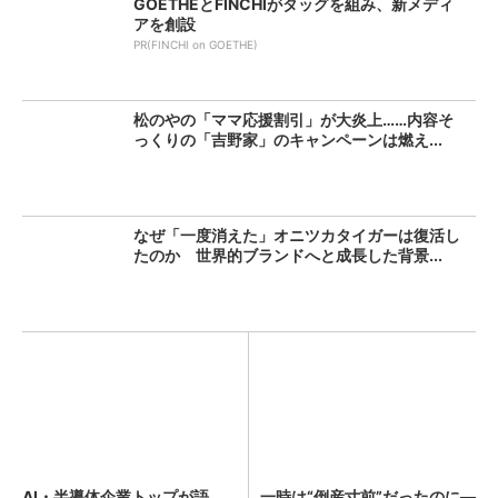
GOETHEとFINCHIがタッグを組み、新メディ
アを創設
PR(FINCHI on GOETHE)
松のやの「ママ応援割引」が大炎上……内容そ
っくりの「吉野家」のキャンペーンは燃え...
なぜ「一度消えた」オニツカタイガーは復活し
たのか 世界的ブランドへと成長した背景...
AI・半導体企業トップが語
一時は“倒産寸前”だったのに―