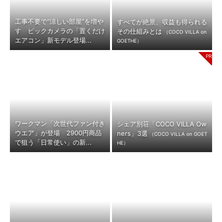
工事不要で“涼しい部屋”を増や
すべてが絶景、収益も得られる
す ビックカメラの「置くだけ
その仕組みとは
（COCO VILLA on
エアコン」新モデル登場...
GOETHE）
ワークマン「次世代ファン付き
シェア別荘「COCO VILLA Ow
ウエア」が登場 2900円商品
ners」3選
（COCO VILLA on GOET
で狙う「日常使い」の新...
HE）