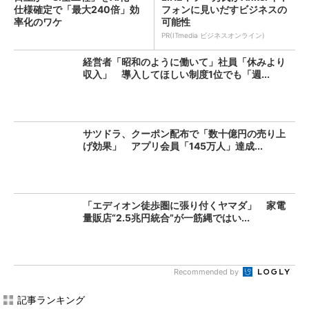
仕様確定で「最大240倍」効
フォンに見いだすビジネスの
率化のワケ
可能性
PR(ITmedia ビジネスオンライン)
経営者「昭和のように働いて」社員「休みより
収入」 導入してほしい制度1位でも「週...
サツドラ、クーポン配布で「数十億円の売り上
げ効果」 アプリ会員「145万人」達成...
「エディオン徒歩圏に張り付くヤマダ」 家電
量販店“2.5兆円統合”が一筋縄ではい...
Recommended by
記事ランキング