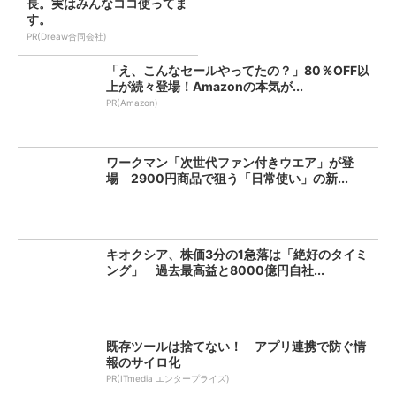
長。実はみんなココ使ってま
す。
PR(Dreaw合同会社)
「え、こんなセールやってたの？」80％OFF以
上が続々登場！Amazonの本気が...
PR(Amazon)
ワークマン「次世代ファン付きウエア」が登
場 2900円商品で狙う「日常使い」の新...
キオクシア、株価3分の1急落は「絶好のタイミ
ング」 過去最高益と8000億円自社...
既存ツールは捨てない！ アプリ連携で防ぐ情
報のサイロ化
PR(ITmedia エンタープライズ)