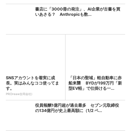
書店に「3000冊の発注」、AI企業が古書を買
いあさる？ Anthropicも数...
SNSアカウントを着実に成
「日本の聖域」軽自動車に赤
長。実はみんなココ使ってま
船来襲 BYDが199万円「新
す。
型EV軽」で仕掛ける一...
PR(Dreaw合同会社)
役員報酬1億円超が過去最多 セブン元取締役
の134億円が史上最高額に（1/2 ペ...