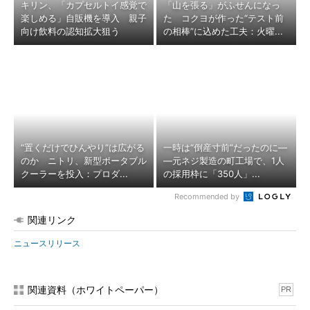
キリン、「カプセルトイ感覚で
「山を張る」がふせんになっ
楽しめる」自販機を導入 親子
た コクヨが作った“テスト前
向け飲料の認知拡大狙う
の相棒”に込めた工夫：火曜...
“置くだけでひんやり”は広がる
一時は“倒産寸前”だったのに―
のか ニトリ、新型ポータブル
―元ネジ製造の町工場で、1人
クーラーを投入：プロダ...
の採用枠に「350人」...
Recommended by
関連リンク
ニュースリリース
関連資料（ホワイトペーパー）
PR