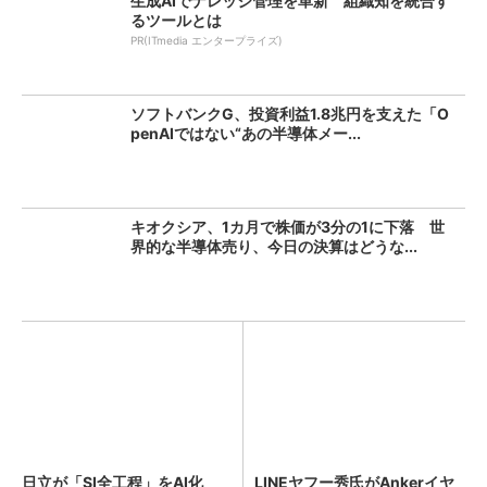
生成AIでナレッジ管理を革新 組織知を統合す
るツールとは
PR(ITmedia エンタープライズ)
ソフトバンクG、投資利益1.8兆円を支えた「O
penAIではない“あの半導体メー...
キオクシア、1カ月で株価が3分の1に下落 世
界的な半導体売り、今日の決算はどうな...
日立が「SI全工程」をAI化
LINEヤフー秀氏がAnkerイヤ