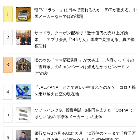
軽EV「ラッコ」は日本で売れるのか BYDが抱える、中
国メーカーならではの課題
サツドラ、クーポン配布で「数十億円の売り上げ効
果」 アプリ会員「145万人」達成で見据える、真の顧
客理解
松のやの「ママ応援割引」が大炎上……内容そっくりの
「吉野家」のキャンペーンは燃えなかった“ネーミン
グ”の差
「JALとANA」どこで違いが生まれたのか？ コロナ禍
を乗り越えた空の現在地
ソフトバンクG、投資利益1.8兆円を支えた「OpenAIで
はない“あの半導体メーカー”」の正体
銀行なら3カ月→AIは1カ月 10万件のデータで「数千万
円」を引き出した“データドリブン資金調達術”