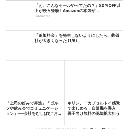
「え、こんなセールやってたの？」80％OFF以
上が続々登場！Amazonの本気が...
PR(Amazon)
「追加料金」を発生しないようにしたら、葬儀
社が大きくなった (1/6)
「上司の好みで昇進」「ゴル
キリン、「カプセルトイ感覚
フや飲み会でコミュニケーシ
で楽しめる」自販機を導入
ョン」──会社をむしばむ“お...
親子向け飲料の認知拡大狙う