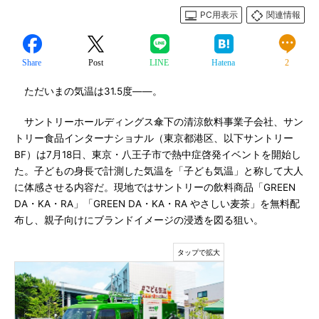
PC用表示
関連情報
Share
Post
LINE
Hatena
2
ただいまの気温は31.5度――。
サントリーホールディングス傘下の清涼飲料事業子会社、サン
トリー食品インターナショナル（東京都港区、以下サントリー
BF）は7月18日、東京・八王子市で熱中症啓発イベントを開始し
た。子どもの身長で計測した気温を「子ども気温」と称して大人
に体感させる内容だ。現地ではサントリーの飲料商品「GREEN
DA・KA・RA」「GREEN DA・KA・RA やさしい麦茶」を無料配
布し、親子向けにブランドイメージの浸透を図る狙い。