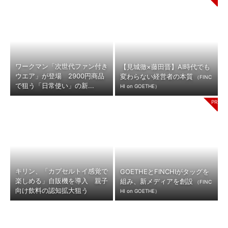
ワークマン「次世代ファン付き
【見城徹×藤田晋】AI時代でも
ウエア」が登場 2900円商品
変わらない経営者の本質
（FINC
で狙う「日常使い」の新...
HI on GOETHE）
キリン、「カプセルトイ感覚で
GOETHEとFINCHIがタッグを
楽しめる」自販機を導入 親子
組み、新メディアを創設
（FINC
向け飲料の認知拡大狙う
HI on GOETHE）