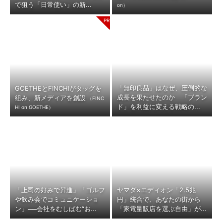
で狙う「日常使い」の新...
on）
「無印良品」はなぜ、圧倒的な
GOETHEとFINCHIがタッグを
成長を果たせたのか 「ブラン
組み、新メディアを創設
（FINC
ド」を利益に変える戦略の...
HI on GOETHE）
「上司の好みで昇進」「ゴルフ
ヤマダ×エディオン「2.5兆
や飲み会でコミュニケーショ
円」統合で、あなたの街から
ン」──会社をむしばむ“お...
「家電量販店を選ぶ自由」が...