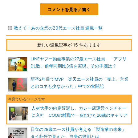
コメントを見る／書く
教えて！あの企業の20代エース社員 連載一覧
新しい連載記事が 15 件あります
LINEヤフー動画事業の27歳エース社員 「アプリ
DL数」前年同期比3倍を実現、その手腕は？
新卒2年目でMVP 楽天エース社員の「売上、営業
とのコネも少なかった」中での奮闘記
人材大手の内定辞退し、カレー店運営ベンチャー
に入社 COOの離職で一皮むけた26歳のキャリア
日立の29歳エース社員が考える「製造業の未来」
タイ赴任で見えた、自身の役割とは