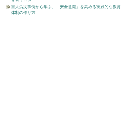
重大労災事例から学ぶ、「安全意識」を高める実践的な教育
体制の作り方
今、あなたにオススメ
「イソジン®クリアうがい薬」
といっしょに「うがいパワ
ー」で一年中！ 健やか
PR(iNova｜Hugkum)
ワークマン「次世代ファン付きウエア」が登
場 2900円商品で狙う「日常使い」の新...