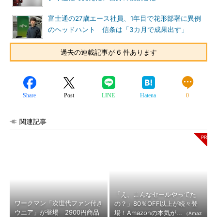
富士通の27歳エース社員、1年目で花形部署に異例
のヘッドハント 信条は「3カ月で成果出す」
過去の連載記事が 6 件あります
Share
Post
LINE
Hatena
0
関連記事
「え、こんなセールやってた
ワークマン「次世代ファン付き
の？」80％OFF以上が続々登
ウエア」が登場 2900円商品
場！Amazonの本気が...
（Amaz