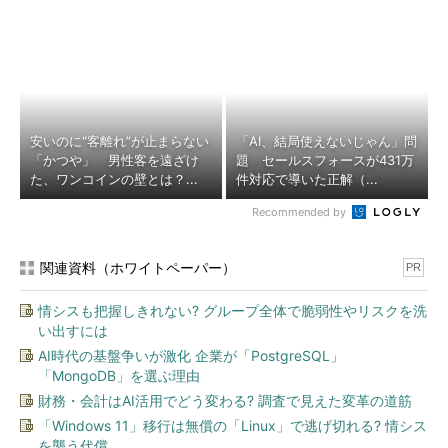
安いのに“客離れ”が止まらない
「AI、結局使えないじゃん」問
「かつや」 男性客を遠ざけ
題 セールスフォースが431万
た、ワンコインの壁とは？...
件対応で導いた正解（...
Recommended by
関連資料（ホワイトペーパー）
PR
情シスも把握しきれない? グループ全体で脆弱性やリスクを洗
い出すには
AI時代の基盤争いが激化 企業が「PostgreSQL」
「MongoDB」を選ぶ理由
財務・会計はAI活用でどう変わる? 調査で見えた変革の道筋
「Windows 11」移行は無償の「Linux」で逃げ切れる? 情シス
を襲う代償