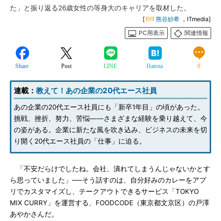
た」と振り返る26歳女性の等身大のキャリアを取材した。
[
熊谷紗希
，ITmedia]
PC用表示
関連情報
Share
Post
LINE
Hatena
0
連載：
教えて！あの企業の20代エース社員
あの企業の20代エース社員にも「新卒1年目」の頃があった。
挑戦、挫折、努力、苦悩――さまざまな経験を乗り越えて、今
の姿がある。企業に新たな風を吹き込み、ビジネスの未来を切
り開く20代エース社員の「仕事」に迫る。
「不安だらけでしたね。会社、潰れてしまうんじゃないかとす
ら思っていました」──そう話すのは、自分好みのカレーをアプ
リでカスタマイズし、テークアウトできるサービス「TOKYO
MIX CURRY」を運営する、FOODCODE（東京都文京区）の戸澤
あやかさんだ。