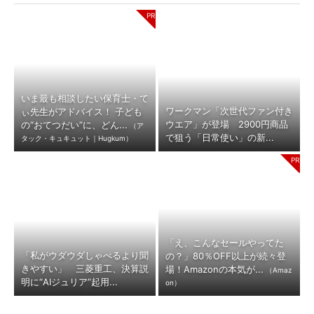
いま最も相談したい保育士・て
ワークマン「次世代ファン付き
ぃ先生がアドバイス！ 子ども
ウエア」が登場 2900円商品
の“おてつだい”に、どん...
（ア
で狙う「日常使い」の新...
タック・キュキュット｜Hugkum）
「え、こんなセールやってた
「私がウダウダしゃべるより聞
の？」80％OFF以上が続々登
きやすい」 三菱重工、決算説
場！Amazonの本気が...
（Amaz
明に“AIジュリア”起用...
on）