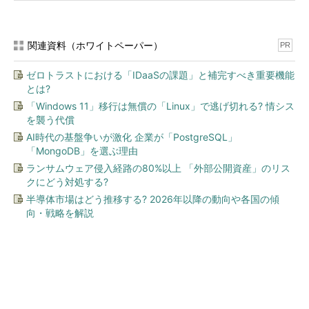
関連資料（ホワイトペーパー）
PR
ゼロトラストにおける「IDaaSの課題」と補完すべき重要機能
とは?
「Windows 11」移行は無償の「Linux」で逃げ切れる? 情シス
を襲う代償
AI時代の基盤争いが激化 企業が「PostgreSQL」
「MongoDB」を選ぶ理由
ランサムウェア侵入経路の80%以上 「外部公開資産」のリス
クにどう対処する?
半導体市場はどう推移する? 2026年以降の動向や各国の傾
向・戦略を解説
今、あなたにオススメ