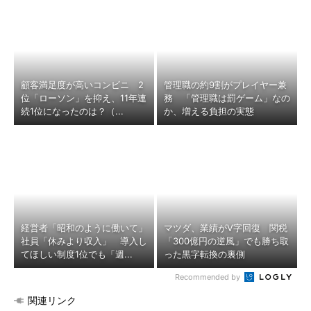
顧客満足度が高いコンビニ 2
管理職の約9割がプレイヤー兼
位「ローソン」を抑え、11年連
務 「管理職は罰ゲーム」なの
続1位になったのは？（...
か、増える負担の実態
経営者「昭和のように働いて」
マツダ、業績がV字回復 関税
社員「休みより収入」 導入し
「300億円の逆風」でも勝ち取
てほしい制度1位でも「週...
った黒字転換の裏側
Recommended by
関連リンク