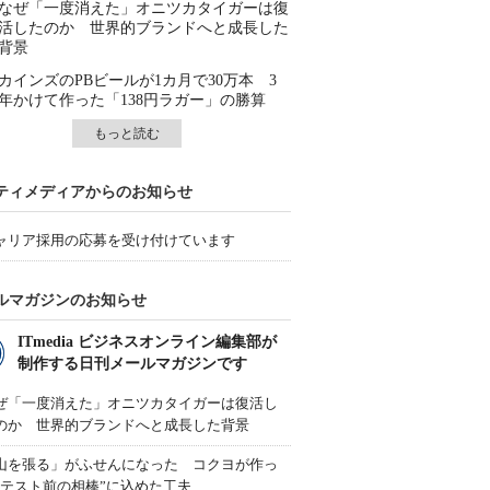
なぜ「一度消えた」オニツカタイガーは復
活したのか 世界的ブランドへと成長した
背景
カインズのPBビールが1カ月で30万本 3
年かけて作った「138円ラガー」の勝算
もっと読む
ティメディアからのお知らせ
ャリア採用の応募を受け付けています
ルマガジンのお知らせ
ITmedia ビジネスオンライン編集部が
制作する日刊メールマガジンです
ぜ「一度消えた」オニツカタイガーは復活し
のか 世界的ブランドへと成長した背景
山を張る」がふせんになった コクヨが作っ
“テスト前の相棒”に込めた工夫