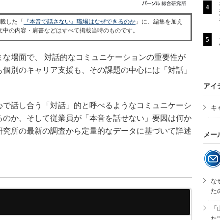
掲載した「
『本音で話さない』職場はなぜできるのか
」に、編集を加え
文中の内容・肩書などはすべて掲載当時のものです。
な場面で、 対話的なコミュニケーションの重要性が
も個別のキャリア支援も、その課題の中心には「対話」
アイ
で話し合う「対話」的と呼べるようなコミュニケーシ
キ
るのか、そして従業員が「本音を話せない」要因は何か
研究所の最新の調査から定量的なデータに基づいて詳述
メー
な
た
「
た