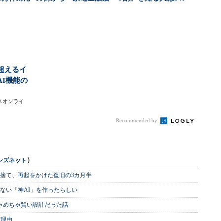
..
を選ぶ自由」が...
パナソニック調査...
超えるイ
AI機能の
ジネスオンライ
Recommended by
）
ンズネット
を捨て、再起をかけた復旧の3カ月半
ない「神AI」を作ったらしい
めちゃめちゃ賢い設計だった話
む理由