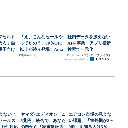
社...
00円超の「...
1位になったのは？（...
プセルト
「え、こんなセールや
社内データを扱えない
める」自
ってたの？」80％OFF
AIを卒業 アプリ横断
親子向け
以上が続々登場！Ama
検索で一元化
PR(Amazon)
大狙う
zonの本気が...
PR(ITmedia エンタープライズ)
Recommended by
使えないじ
ヤマダ×エディオン「2.
エアコン市場の見えな
セールス
5兆円」統合で、あなた
い課題、「室外機が8～
1万件対応
の街から「家電量販店
9割」を知る人は5％