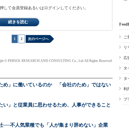
ンを押して会員登録あるいはログインしてください。
続きを読む
Feed
ご
1
|
2
次のページへ
リ
広
ght © PERSOL RESEARCH AND CONSULTING Co., Ltd.All Rights Reserved.
タ
タ
ため」に働いているのか 「会社のため」ではない
利
プ
たい」と従業員に思わせるため、人事ができること
社──不人気業種でも「人が集まり辞めない」企業