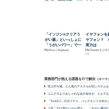
tG...
で導いた正解（.
「イソジン®クリアう
イヤフォンを
がい薬」といっしょに
ヤフォン？ 
「うがいパワー」で一
実力は
PR(iNova｜Hugkum)
年中！ 健やか
PR(ITmedia ビ
ン)
業務部門が抱える課題をITで解決（
キーマ
売上95％減、どん底のアスクルが旧システム
ユニクロよりおしゃれなあの会社が、とんでも
「Switch 2」のボイチャ、バックエンドが
上司「AIは危ないから禁止」 これが一番詰