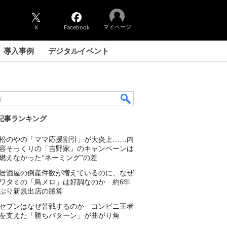
マイページ
X
Facebook
導入事例
デジタルイベント
記事ランキング
松のやの「ママ応援割引」が大炎上……内
容そっくりの「吉野家」のキャンペーンは
燃えなかった“ネーミング”の差
居酒屋の倒産件数が増えているのに、なぜ
ワタミの「鳥メロ」は好調なのか 約6年
ぶり新規出店の勝算
セブンはなぜ苦戦するのか コンビニ王者
を支えた「勝ちパターン」が曲がり角