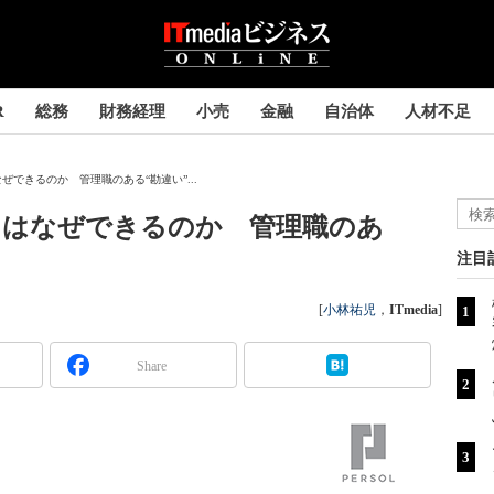
R
総務
財務経理
小売
金融
自治体
人材不足
できるのか 管理職のある“勘違い”...
」はなぜできるのか 管理職のあ
注目
[
小林祐児
，
ITmedia
]
Share