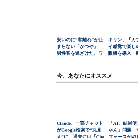
「日常使い」の新...
益と8000億円自
安いのに“客離れ”が止
キリン、「カ
まらない「かつや」
イ感覚で楽し
男性客を遠ざけた、ワ
販機を導入 
ンコインの壁とは？...
飲料の認知拡
今、あなたにオススメ
Claude、一部チャット
「AI、結局
がGoogle検索で“丸見
ゃん」問題 
え”に 過去には「Cha
フォースが43