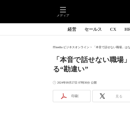
メディア
経営
セールス
CX
H
ITmedia ビジネスオンライン
「本音で話せない職場」はなぜ
「本音で話せない職場
る“勘違い”
2024年09月27日 07時30分 公開
印刷
見る