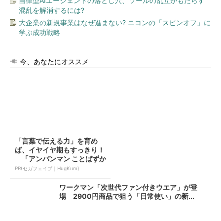
自律型AIエージェントの落とし穴、ツールの乱立がもたらす
混乱を解消するには?
大企業の新規事業はなぜ進まない? ニコンの「スピンオフ」に
学ぶ成功戦略
今、あなたにオススメ
「言葉で伝える力」を育め
ば、イヤイヤ期もすっきり！
「アンパンマン ことばずか
ん...
PR(セガフェイブ｜HugKum)
ワークマン「次世代ファン付きウエア」が登
場 2900円商品で狙う「日常使い」の新...