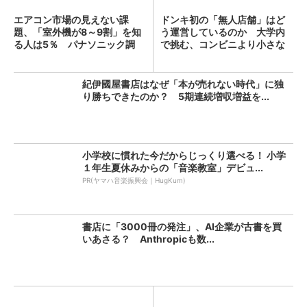
エアコン市場の見えない課
ドンキ初の「無人店舗」はど
題、「室外機が8～9割」を知
う運営しているのか 大学内
る人は5％ パナソニック調
で挑む、コンビニより小さな
査...
新...
紀伊國屋書店はなぜ「本が売れない時代」に独
り勝ちできたのか？ 5期連続増収増益を...
小学校に慣れた今だからじっくり選べる！ 小学
１年生夏休みからの「音楽教室」デビュ...
PR(ヤマハ音楽振興会｜HugKum)
書店に「3000冊の発注」、AI企業が古書を買
いあさる？ Anthropicも数...