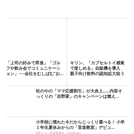
「上司の好みで昇進」「ゴル
キリン、「カプセルトイ感覚
フや飲み会でコミュニケーシ
で楽しめる」自販機を導入
ョン」──会社をむしばむ“お...
親子向け飲料の認知拡大狙う
松のやの「ママ応援割引」が大炎上……内容そ
っくりの「吉野家」のキャンペーンは燃え...
小学校に慣れた今だからじっくり選べる！ 小学
１年生夏休みからの「音楽教室」デビュ...
PR(ヤマハ音楽振興会｜HugKum)