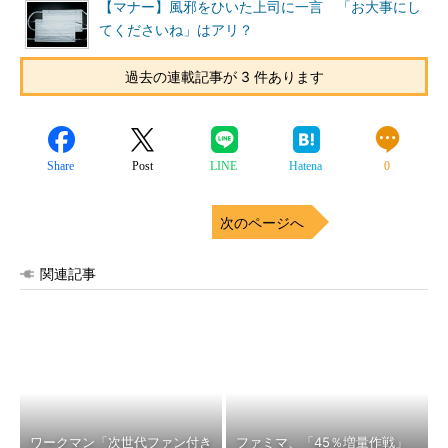
【マナー】風邪をひいた上司に一言 「お大事にし
てくださいね」はアリ？
過去の連載記事が 3 件あります
Share
Post
LINE
Hatena
0
次のページへ
関連記事
ワークマン「次世代ファン付き
ファミマ、「45％増量作戦」