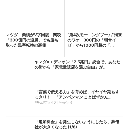
マツダ、業績がV字回復 関税
“第4次モーニングブーム”到来
「300億円の逆風」でも勝ち
のワケ 300円の「朝サイ
取った黒字転換の裏側
ゼ」から1000円超の「...
ヤマダ×エディオン「2.5兆円」統合で、あなた
の街から「家電量販店を選ぶ自由」が...
「言葉で伝える力」を育めば、イヤイヤ期もす
っきり！ 「アンパンマン ことばずかん...
PR(セガフェイブ｜HugKum)
「追加料金」を発生しないようにしたら、葬儀
社が大きくなった (1/6)