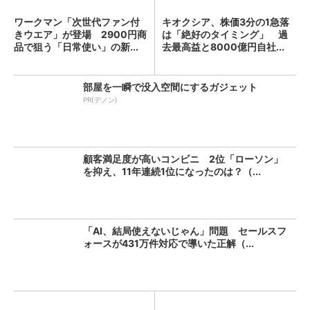
ワークマン「次世代ファン付
キオクシア、株価3分の1急落
きウエア」が登場 2900円商
は「絶好のタイミング」 過
品で狙う「日常使い」の新...
去最高益と8000億円自社...
部屋を一瞬で没入空間にするガジェット
PR(デノン)
顧客満足度が高いコンビニ 2位「ローソン」
を抑え、11年連続1位になったのは？（...
「AI、結局使えないじゃん」問題 セールスフ
ォースが431万件対応で導いた正解（...