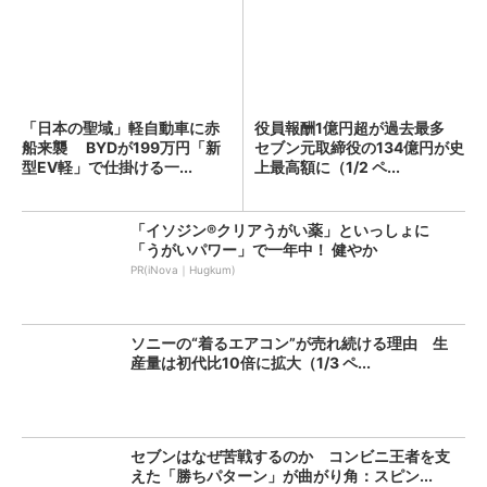
「日本の聖域」軽自動車に赤
役員報酬1億円超が過去最多
船来襲 BYDが199万円「新
セブン元取締役の134億円が史
型EV軽」で仕掛ける一...
上最高額に（1/2 ペ...
「イソジン®クリアうがい薬」といっしょに
「うがいパワー」で一年中！ 健やか
PR(iNova｜Hugkum)
ソニーの“着るエアコン”が売れ続ける理由 生
産量は初代比10倍に拡大（1/3 ペ...
セブンはなぜ苦戦するのか コンビニ王者を支
えた「勝ちパターン」が曲がり角：スピン...