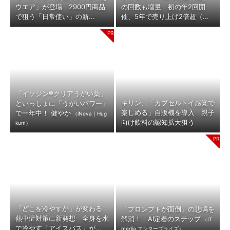
ウエア」が登場 2900円商品
の回数も増量 初の年2回開
で狙う「日常使い」の新...
催、5年で売り上げ2倍超（...
「イソジン®クリアうがい薬」
キリン、「カプセルトイ感覚で
といっしょに「うがいパワー」
楽しめる」自販機を導入 親子
で一年中！ 健やか
（iNova｜Hug
向け飲料の認知拡大狙う
kum）
「どこを冷やすか」が変わる
「プロンプトが面倒」の悲鳴を
熱中症対策に新発想 全身を水
解消！ AI定着のステップ
（IT
で冷やす「アイスバス」が...
media エンタープライズ）