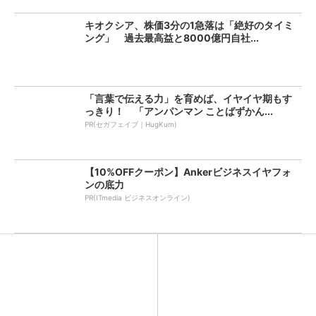
キオクシア、株価3分の1急落は「絶好のタイミ
ング」 過去最高益と8000億円自社...
「言葉で伝える力」を育めば、イヤイヤ期もす
っきり！ 「アンパンマン ことばずかん...
PR(セガフェイブ｜HugKum)
【10%OFFクーポン】Ankerビジネスイヤフォ
ンの底力
PR(ITmedia ビジネスオンライン)