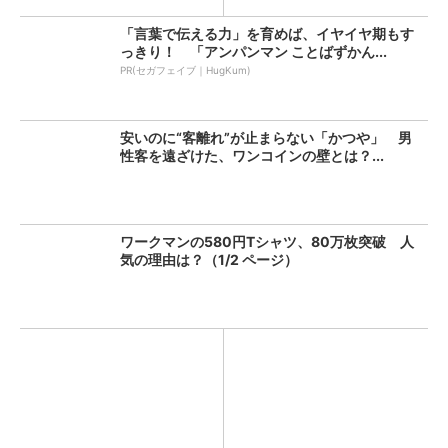
「言葉で伝える力」を育めば、イヤイヤ期もす
っきり！ 「アンパンマン ことばずかん...
PR(セガフェイブ｜HugKum)
安いのに“客離れ”が止まらない「かつや」 男
性客を遠ざけた、ワンコインの壁とは？...
ワークマンの580円Tシャツ、80万枚突破 人
気の理由は？（1/2 ページ）