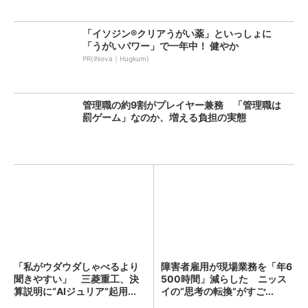
「イソジン®クリアうがい薬」といっしょに
「うがいパワー」で一年中！ 健やか
PR(iNova｜Hugkum)
管理職の約9割がプレイヤー兼務 「管理職は
罰ゲーム」なのか、増える負担の実態
「私がウダウダしゃべるより
障害者雇用が現場業務を「年6
聞きやすい」 三菱重工、決
500時間」減らした ニッス
算説明に“AIジュリア”起用...
イの“思考の転換”がすご...