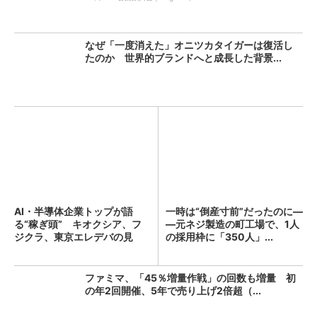
なぜ「一度消えた」オニツカタイガーは復活し
たのか 世界的ブランドへと成長した背景...
AI・半導体企業トップが語
一時は“倒産寸前”だったのに―
る“稼ぎ頭” キオクシア、フ
―元ネジ製造の町工場で、1人
ジクラ、東京エレデバの見
の採用枠に「350人」...
解...
ファミマ、「45％増量作戦」の回数も増量 初
の年2回開催、5年で売り上げ2倍超（...