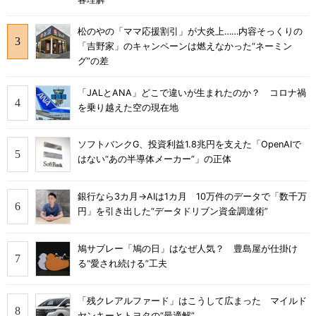
松のやの「ママ応援割引」が大炎上……内容そっくりの
「吉野家」のキャンペーンは燃えなかった“ネーミン
グ”の差
「JALとANA」どこで違いが生まれたのか？ コロナ禍
を乗り越えた空の現在地
ソフトバンクG、投資利益1.8兆円を支えた「OpenAIで
はない“あの半導体メーカー”」の正体
銀行なら3カ月→AIは1カ月 10万件のデータで「数千万
円」を引き出した“データドリブン資金調達術”
鳩サブレー「鳩の日」はなぜ人気？ 豊島屋が仕掛け
る“愛され続ける”工夫
「残クレアルファード」はこうして広まった マイルド
ヤンキーとトヨタの“最適解”