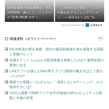
障害者雇用が現場業務を「年6
「上司の好みで昇進」「ゴルフ
500時間」減らした ニッスイ
や飲み会でコミュニケーショ
の“思考の転換”がすご...
ン」──会社をむしばむ“お...
Recommended by
関連資料（ホワイトペーパー）
PR
DX/AI投資の壁を突破、現代の最高財務責任者が直面する課題
と克服のヒント
弁護士ドットコムはなぜ監視基盤を刷新したのか? 運用改善の
裏側に迫る
LINEヤフーが挑んだMac導入 アプリ開発や働き方はどう変わ
ったのか?
職場での実践につながらない「成長しないeラーニング」から
脱却するには?
1000人調査で判明:アジア太平洋地域のAPIセキュリティの実
態と今後の対策