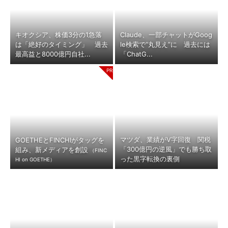
キオクシア、株価3分の1急落
Claude、一部チャットがGoog
は「絶好のタイミング」 過去
le検索で“丸見え”に 過去には
最高益と8000億円自社...
「ChatG...
マツダ、業績がV字回復 関税
GOETHEとFINCHIがタッグを
「300億円の逆風」でも勝ち取
組み、新メディアを創設
（FINC
った黒字転換の裏側
HI on GOETHE）