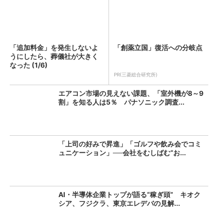
「追加料金」を発生しないよ
「創薬立国」復活への分岐点
うにしたら、葬儀社が大きく
なった (1/6)
PR(三菱総合研究所)
エアコン市場の見えない課題、「室外機が8～9
割」を知る人は5％ パナソニック調査...
「上司の好みで昇進」「ゴルフや飲み会でコミ
ュニケーション」──会社をむしばむ“お...
AI・半導体企業トップが語る“稼ぎ頭” キオク
シア、フジクラ、東京エレデバの見解...