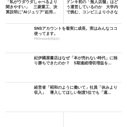
「私がウダウダしゃべるより
ドンキ初の「無人店舗」はど
聞きやすい」 三菱重工、決
う運営しているのか 大学内
算説明に“AIジュリア”起用...
で挑む、コンビニより小さな
新...
SNSアカウントを着実に成長。実はみんなココ
使ってます。
PR(Dreaw合同会社)
紀伊國屋書店はなぜ「本が売れない時代」に独
り勝ちできたのか？ 5期連続増収増益を...
経営者「昭和のように働いて」社員「休みより
収入」 導入してほしい制度1位でも「週...