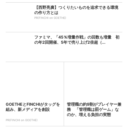
【西野亮廣】つくりたいものを追求できる環境
の作り方とは
PR(FINCHI on GOETHE)
ファミマ、「45％増量作戦」の回数も増量 初
の年2回開催、5年で売り上げ2倍超（...
GOETHEとFINCHIがタッグを
管理職の約9割がプレイヤー兼
組み、新メディアを創設
務 「管理職は罰ゲーム」な
のか、増える負担の実態
PR(FINCHI on GOETHE)