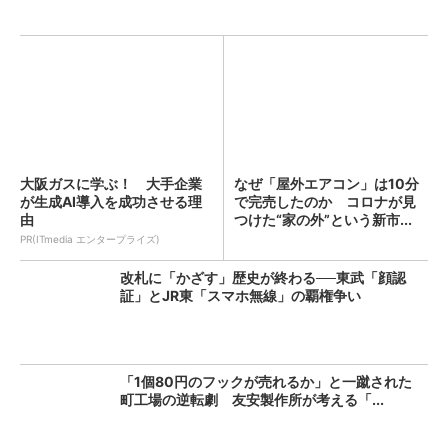
大阪ガスに学ぶ！ 大手企業
なぜ「屋外エアコン」は10分
が生成AI導入を成功させる理
で完売したのか コロナが見
由
つけた“家の外”という新市...
PR(ITmedia エンタープライズ)
改札に「かざす」歴史が終わる──東武「顔認
証」とJR東「スマホ無線」の覇権争い
「1個80円のフックが売れるか」と一蹴された
町工場の逆転劇 友安製作所が考える「...