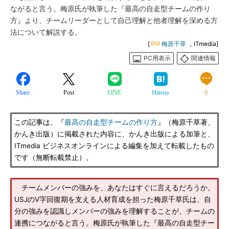
ながると言う。梅原氏が執筆した『最高の自走型チームの作り
方』より、チームリーダーとして自己理解と他者理解を深める方
法について解説する。
[
梅原千草
，ITmedia]
PC用表示
関連情報
Share
Post
LINE
Hatena
0
この記事は、『
最高の自走型チームの作り方
』（梅原千草著、
かんき出版）に掲載された内容に、かんき出版による加筆と、
ITmedia ビジネスオンラインによる編集を加えて転載したもの
です（無断転載禁止）。
チームメンバーの強みを、あなたはすぐに言えるだろうか。
USJのV字回復期を支える人材育成を担った梅原千草氏は、自
分の強みを認識しメンバーの強みを理解することが、チームの
連携につながると言う。梅原氏が執筆した『最高の自走型チー