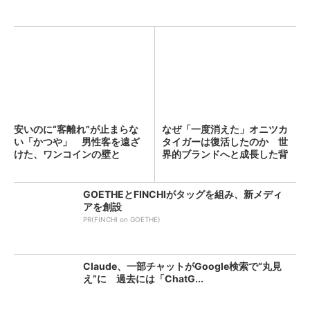
安いのに“客離れ”が止まらな
なぜ「一度消えた」オニツカ
い「かつや」 男性客を遠ざ
タイガーは復活したのか 世
けた、ワンコインの壁と
界的ブランドへと成長した背
は？...
景...
GOETHEとFINCHIがタッグを組み、新メディ
アを創設
PR(FINCHI on GOETHE)
Claude、一部チャットがGoogle検索で“丸見
え”に 過去には「ChatG...