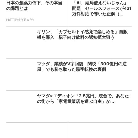
日本の創薬力低下、その本当
「AI、結局使えないじゃん」
の課題とは
問題 セールスフォースが431
万件対応で導いた正解（...
PR(三菱総合研究所)
キリン、「カプセルトイ感覚で楽しめる」自販
機を導入 親子向け飲料の認知拡大狙う
マツダ、業績がV字回復 関税「300億円の逆
風」でも勝ち取った黒字転換の裏側
ヤマダ×エディオン「2.5兆円」統合で、あなた
の街から「家電量販店を選ぶ自由」が...