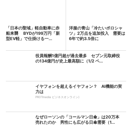
「日本の聖域」軽自動車に赤
洋服の青山「冷たいポロシャ
船来襲 BYDが199万円「新
ツ」2万点を追加投入 需要は
型EV軽」で仕掛ける一...
6年で約3.5倍に
役員報酬1億円超が過去最多 セブン元取締役
の134億円が史上最高額に（1/2 ペ...
イヤフォンを超えるイヤフォン？ AI機能の実
力は
PR(ITmedia ビジネスオンライン)
なぜローソンの「コールマン日傘」は20万本
売れたのか 男性にも広がる日傘需要（1...