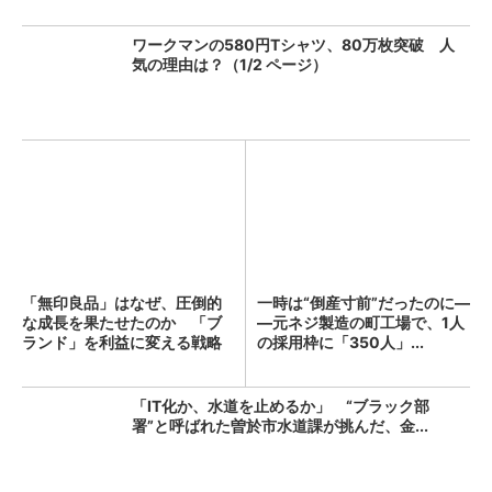
ワークマンの580円Tシャツ、80万枚突破 人
気の理由は？（1/2 ページ）
「無印良品」はなぜ、圧倒的
一時は“倒産寸前”だったのに―
な成長を果たせたのか 「ブ
―元ネジ製造の町工場で、1人
ランド」を利益に変える戦略
の採用枠に「350人」...
の...
「IT化か、水道を止めるか」 “ブラック部
署”と呼ばれた曽於市水道課が挑んだ、金...