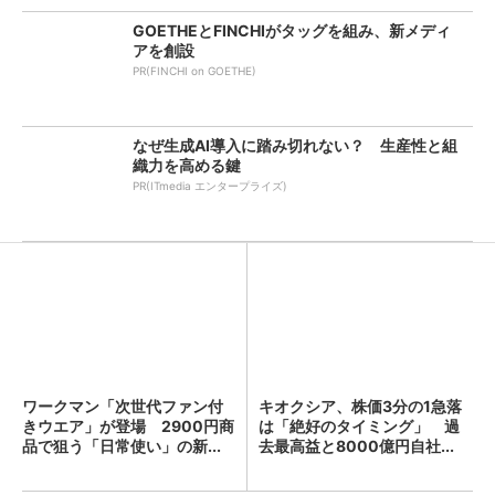
GOETHEとFINCHIがタッグを組み、新メディ
アを創設
PR(FINCHI on GOETHE)
なぜ生成AI導入に踏み切れない？ 生産性と組
織力を高める鍵
PR(ITmedia エンタープライズ)
ワークマン「次世代ファン付
キオクシア、株価3分の1急落
きウエア」が登場 2900円商
は「絶好のタイミング」 過
品で狙う「日常使い」の新...
去最高益と8000億円自社...