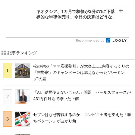
キオクシア、1カ月で株価が3分の1に下落 世
界的な半導体売り、今日の決算はどうな...
Recommended by
記事ランキング
松のやの「ママ応援割引」が大炎上……内容そっくりの
「吉野家」のキャンペーンは燃えなかった“ネーミン
グ”の差
「AI、結局使えないじゃん」問題 セールスフォースが
431万件対応で導いた正解
セブンはなぜ苦戦するのか コンビニ王者を支えた「勝
ちパターン」が曲がり角