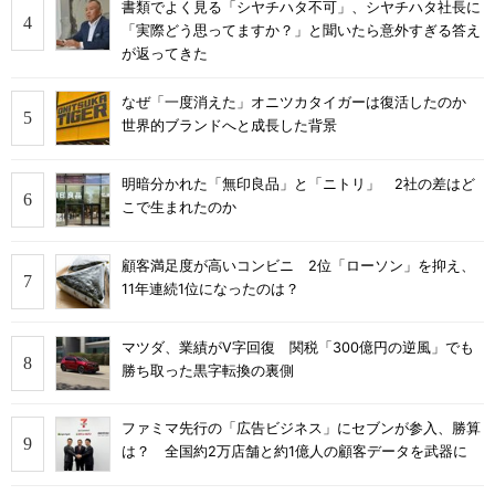
書類でよく見る「シヤチハタ不可」、シヤチハタ社長に
「実際どう思ってますか？」と聞いたら意外すぎる答え
が返ってきた
なぜ「一度消えた」オニツカタイガーは復活したのか
世界的ブランドへと成長した背景
明暗分かれた「無印良品」と「ニトリ」 2社の差はど
こで生まれたのか
顧客満足度が高いコンビニ 2位「ローソン」を抑え、
11年連続1位になったのは？
マツダ、業績がV字回復 関税「300億円の逆風」でも
勝ち取った黒字転換の裏側
ファミマ先行の「広告ビジネス」にセブンが参入、勝算
は？ 全国約2万店舗と約1億人の顧客データを武器に