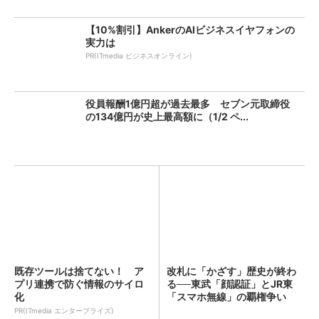
【10%割引】AnkerのAIビジネスイヤフォンの
実力は
PR(ITmedia ビジネスオンライン)
役員報酬1億円超が過去最多 セブン元取締役
の134億円が史上最高額に（1/2 ペ...
既存ツールは捨てない！ ア
改札に「かざす」歴史が終わ
プリ連携で防ぐ情報のサイロ
る──東武「顔認証」とJR東
化
「スマホ無線」の覇権争い
PR(ITmedia エンタープライズ)