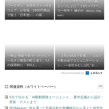
「イソジン®クリアうがい薬」
ワークマン「次世代ファン付き
といっしょに「うがいパワー」
ウエア」が登場 2900円商品
で一年中！ 健やか
（iNova｜Hug
で狙う「日常使い」の新...
kum）
一時は“倒産寸前”だったのに―
「上司の好みで昇進」「ゴルフ
―元ネジ製造の町工場で、1人
や飲み会でコミュニケーショ
の採用枠に「350人」...
ン」──会社をむしばむ“お...
Recommended by
関連資料（ホワイトペーパー）
PR
5分で分かる「AI駆動開発エージェント」 要件定義から設計・
実装・テストまで
脱VMwareに何を選ぶ? 市場分析や実機検証から見えた仮想化