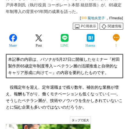
戸井孝則氏（執行役員 コーポレート本部 統括部長）が、65歳定
年制導入の背景や1年間の成果を語った。
[
菊地央里子
，ITmedia]
PC用表示
関連情報
Share
Post
LINE
Hatena
1
本記事の内容は、パソナが5月27日に開催したセミナー『村田
製作所65歳定年制度導入～ベテラン層の活躍推進と自律的な
キャリア形成に向けて～』の内容を要約したものです。
役職定年を迎え、定年退職まで残り数年。補佐的な業務が増
え、報酬も下がり、働くモチベーションも低くなっていく──。
そうしたベテラン層が、技術やノウハウを生かしきれていないこ
とに悩む企業も多いのではないのだろうか。