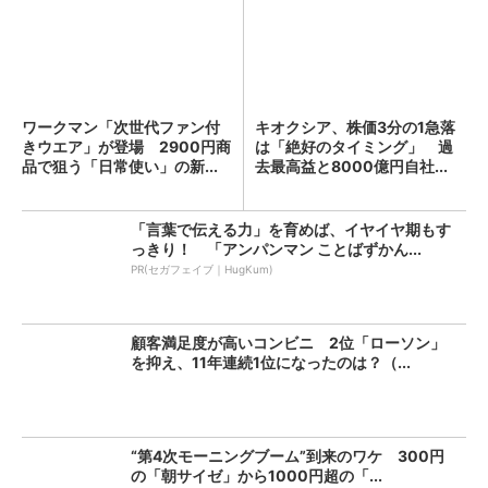
ワークマン「次世代ファン付
キオクシア、株価3分の1急落
きウエア」が登場 2900円商
は「絶好のタイミング」 過
品で狙う「日常使い」の新...
去最高益と8000億円自社...
「言葉で伝える力」を育めば、イヤイヤ期もす
っきり！ 「アンパンマン ことばずかん...
PR(セガフェイブ｜HugKum)
顧客満足度が高いコンビニ 2位「ローソン」
を抑え、11年連続1位になったのは？（...
“第4次モーニングブーム”到来のワケ 300円
の「朝サイゼ」から1000円超の「...