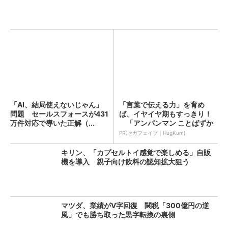
「AI、結局使えないじゃん」
「言葉で伝える力」を育め
問題 セールスフォースが431
ば、イヤイヤ期もすっきり！
万件対応で導いた正解（...
「アンパンマン ことばずか
ん...
PR(セガフェイブ｜HugKum)
キリン、「カプセルトイ感覚で楽しめる」自販
機を導入 親子向け飲料の認知拡大狙う
マツダ、業績がV字回復 関税「300億円の逆
風」でも勝ち取った黒字転換の裏側