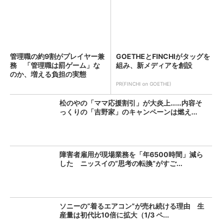
管理職の約9割がプレイヤー兼
GOETHEとFINCHIがタッグを
務 「管理職は罰ゲーム」な
組み、新メディアを創設
のか、増える負担の実態
PR(FINCHI on GOETHE)
松のやの「ママ応援割引」が大炎上……内容そ
っくりの「吉野家」のキャンペーンは燃え...
障害者雇用が現場業務を「年6500時間」減ら
した ニッスイの“思考の転換”がすご...
ソニーの“着るエアコン”が売れ続ける理由 生
産量は初代比10倍に拡大（1/3 ペ...