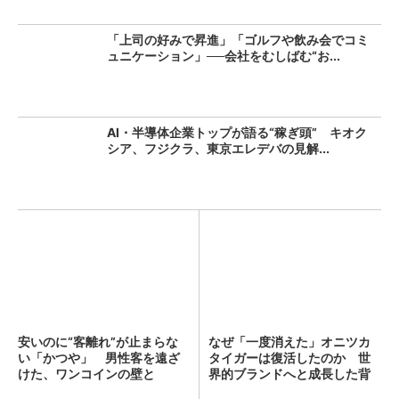
「上司の好みで昇進」「ゴルフや飲み会でコミ
ュニケーション」──会社をむしばむ“お...
AI・半導体企業トップが語る“稼ぎ頭” キオク
シア、フジクラ、東京エレデバの見解...
安いのに“客離れ”が止まらな
なぜ「一度消えた」オニツカ
い「かつや」 男性客を遠ざ
タイガーは復活したのか 世
けた、ワンコインの壁と
界的ブランドへと成長した背
は？...
景...