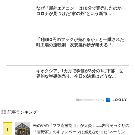
なぜ「屋外エアコン」は10分で完売したのか
コロナが見つけた“家の外”という新市...
「1個80円のフックが売れるか」と一蹴された
町工場の逆転劇 友安製作所が考える「...
キオクシア、1カ月で株価が3分の1に下落 世
界的な半導体売り、今日の決算はどうな...
Recommended by
記事ランキング
松のやの「ママ応援割引」が大炎上……内容そっくりの
「吉野家」のキャンペーンは燃えなかった“ネーミン