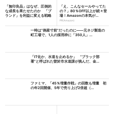
「無印良品」はなぜ、圧倒的
「え、こんなセールやってた
な成長を果たせたのか 「ブ
の？」80％OFF以上が続々登
ランド」を利益に変える戦略
場！Amazonの本気が...
の...
PR(Amazon)
一時は“倒産寸前”だったのに――元ネジ製造の
町工場で、1人の採用枠に「350人」...
「IT化か、水道を止めるか」 “ブラック部
署”と呼ばれた曽於市水道課が挑んだ、金...
ファミマ、「45％増量作戦」の回数も増量 初
の年2回開催、5年で売り上げ2倍超（...