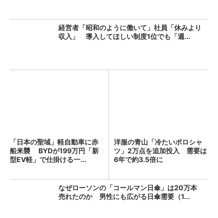
経営者「昭和のように働いて」社員「休みより
収入」 導入してほしい制度1位でも「週...
「日本の聖域」軽自動車に赤
洋服の青山「冷たいポロシャ
船来襲 BYDが199万円「新
ツ」2万点を追加投入 需要は
型EV軽」で仕掛ける一...
6年で約3.5倍に
なぜローソンの「コールマン日傘」は20万本
売れたのか 男性にも広がる日傘需要（1...