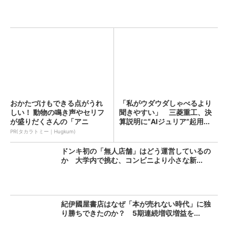
おかたづけもできる点がうれ
「私がウダウダしゃべるより
しい！ 動物の鳴き声やセリフ
聞きやすい」 三菱重工、決
が盛りだくさんの「アニ
算説明に“AIジュリア”起用...
ア ...
PR(タカラトミー｜Hugkum)
ドンキ初の「無人店舗」はどう運営しているの
か 大学内で挑む、コンビニより小さな新...
紀伊國屋書店はなぜ「本が売れない時代」に独
り勝ちできたのか？ 5期連続増収増益を...