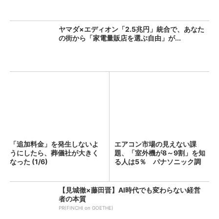
ヤマダ×エディオン「2.5兆円」統合で、あなた
の街から「家電量販店を選ぶ自由」が...
「追加料金」を発生しないよ
エアコン市場の見えない課
うにしたら、葬儀社が大きく
題、「室外機が8～9割」を知
なった (1/6)
る人は5％ パナソニック調
査...
【見城徹×藤田晋】AI時代でも変わらない経営
者の本質
PR(FINCHI on GOETHE)