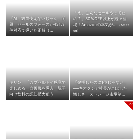
「え、こんなセールやってた
「AI、結局使えないじゃん」問
の？」80％OFF以上が続々登
題 セールスフォースが431万
場！Amazonの本気が...
（Amaz
件対応で導いた正解（...
on）
キリン、「カプセルトイ感覚で
「発明したのに1位じゃない」
楽しめる」自販機を導入 親子
──キオクシア社長がこぼした
向け飲料の認知拡大狙う
悔しさ ストレージ市場制...