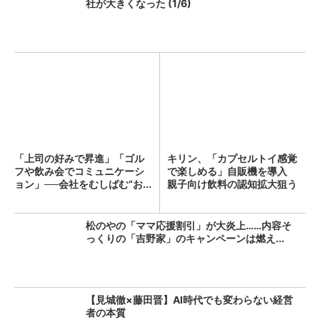
社が大きくなった (1/6)
「上司の好みで昇進」「ゴル
キリン、「カプセルトイ感覚
フや飲み会でコミュニケーシ
で楽しめる」自販機を導入
ョン」──会社をむしばむ“お...
親子向け飲料の認知拡大狙う
松のやの「ママ応援割引」が大炎上……内容そ
っくりの「吉野家」のキャンペーンは燃え...
【見城徹×藤田晋】AI時代でも変わらない経営
者の本質