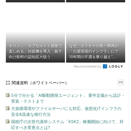
キリン、「カプセルトイ感覚で
なぜ、カラオケの第一興商が
楽しめる」自販機を導入 親子
「介護現場のインフラ」に？
向け飲料の認知拡大狙う
10年間の不遇を乗り越え“...
Recommended by
関連資料（ホワイトペーパー）
PR
5分で分かる「AI駆動開発エージェント」 要件定義から設計・
実装・テストまで
大規模環境やファイルサーバにも対応、仮想化ITインフラの
安全&迅速な移行方法
国税庁の次世代基幹システム「KSK2」稼働開始に向けて、対
応すべき変更点とは?