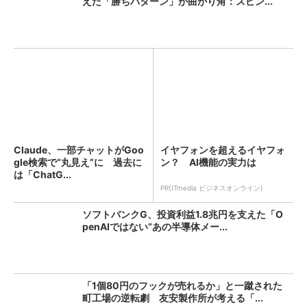
えた「勝ちパターン」が曲がり角：スピン...
Claude、一部チャットがGoo
イヤフォンを超えるイヤフォ
gle検索で“丸見え”に 過去に
ン？ AI機能の実力は
は「ChatG...
PR(ITmedia ビジネスオンライン)
ソフトバンクG、投資利益1.8兆円を支えた「O
penAIではない“あの半導体メー...
「1個80円のフックが売れるか」と一蹴された
町工場の逆転劇 友安製作所が考える「...