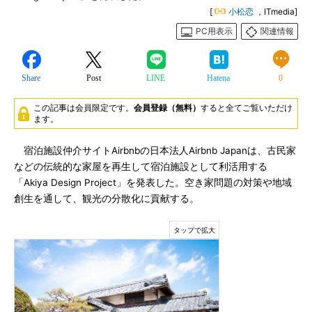
[
小松恋
，ITmedia]
PC用表示
関連情報
Share
Post
LINE
Hatena
0
この記事は会員限定です。
会員登録（無料）
すると全てご覧いただけ
ます。
宿泊施設仲介サイトAirbnbの日本法人Airbnb Japanは、古民家
などの伝統的な家屋を再生して宿泊施設として利活用する
「Akiya Design Project」を発表した。空き家問題の対策や地域
創生を通して、観光の分散化に貢献する。