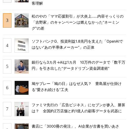
客理解
松のやの「ママ応援割引」が大炎上……内容そっくりの
「吉野家」のキャンペーンは燃えなかった“ネーミン
グ”の差
ソフトバンクG、投資利益1.8兆円を支えた「OpenAIで
はない“あの半導体メーカー”」の正体
銀行なら3カ月→AIは1カ月 10万件のデータで「数千万
円」を引き出した“データドリブン資金調達術”
鳩サブレー「鳩の日」はなぜ人気？ 豊島屋が仕掛け
る“愛され続ける”工夫
ファミマ先行の「広告ビジネス」にセブンが参入、勝算
は？ 全国約2万店舗と約1億人の顧客データを武器に
書店に「3000冊の発注」、AI企業が古書を買いあさ