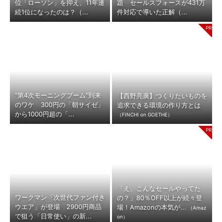
位「ローソン」を抑え、11年連
題 セールスフォースが431万
続1位になったのは？（...
件対応で導いた正解（...
“第4次モーニングブーム”到来
【西野亮廣】つくりたいものを
のワケ 300円の「朝サイゼ」
追求できる環境の作り方とは
から1000円超の「...
（FINCHI on GOETHE）
「え、こんなセールやってた
ワークマン「次世代ファン付き
の？」80％OFF以上が続々登
ウエア」が登場 2900円商品
場！Amazonの本気が...
（Amaz
で狙う「日常使い」の新...
on）