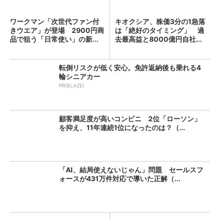
ワークマン「次世代ファン付
キオクシア、株価3分の1急落
きウエア」が登場 2900円商
は「絶好のタイミング」 過
品で狙う「日常使い」の新...
去最高益と8000億円自社...
転倒リスクが低く安心。免許返納後も乗れる4
輪シニアカー
PR(BLAZE)
顧客満足度が高いコンビニ 2位「ローソン」
を抑え、11年連続1位になったのは？（...
「AI、結局使えないじゃん」問題 セールスフ
ォースが431万件対応で導いた正解（...