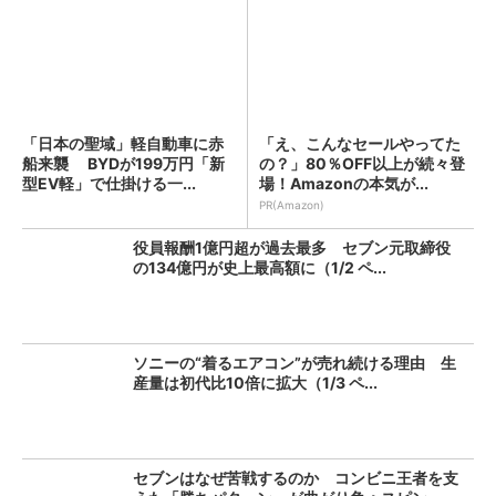
「日本の聖域」軽自動車に赤
「え、こんなセールやってた
船来襲 BYDが199万円「新
の？」80％OFF以上が続々登
型EV軽」で仕掛ける一...
場！Amazonの本気が...
PR(Amazon)
役員報酬1億円超が過去最多 セブン元取締役
の134億円が史上最高額に（1/2 ペ...
ソニーの“着るエアコン”が売れ続ける理由 生
産量は初代比10倍に拡大（1/3 ペ...
セブンはなぜ苦戦するのか コンビニ王者を支