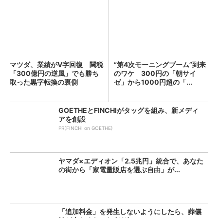
マツダ、業績がV字回復 関税
“第4次モーニングブーム”到来
「300億円の逆風」でも勝ち
のワケ 300円の「朝サイ
取った黒字転換の裏側
ゼ」から1000円超の「...
GOETHEとFINCHIがタッグを組み、新メディ
アを創設
PR(FINCHI on GOETHE)
ヤマダ×エディオン「2.5兆円」統合で、あなた
の街から「家電量販店を選ぶ自由」が...
「追加料金」を発生しないようにしたら、葬儀