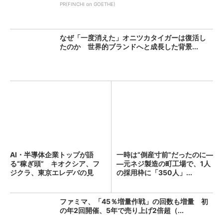
PR(FINCHI on GOETHE)
なぜ「一度消えた」オニツカタイガーは復活し
たのか 世界的ブランドへと成長した背景...
AI・半導体企業トップが語
一時は“倒産寸前”だったのに―
る“稼ぎ頭” キオクシア、フ
―元ネジ製造の町工場で、1人
ジクラ、東京エレデバの見
の採用枠に「350人」...
解...
ファミマ、「45％増量作戦」の回数も増量 初
の年2回開催、5年で売り上げ2倍超（...