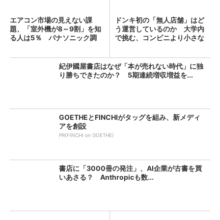
エアコン市場の見えない課
ドンキ初の「無人店舗」はど
題、「室外機が8～9割」を知
う運営しているのか 大学内
る人は5％ パナソニック調
で挑む、コンビニより小さな
査...
新...
紀伊國屋書店はなぜ「本が売れない時代」に独
り勝ちできたのか？ 5期連続増収増益を...
GOETHEとFINCHIがタッグを組み、新メディ
アを創設
PR(FINCHI on GOETHE)
書店に「3000冊の発注」、AI企業が古書を買
いあさる？ Anthropicも数...