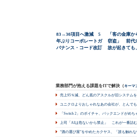
（...
83→30項目へ激減 5
「客の金庫か
年ぶりコーポレートガ
窃盗」 前代
バナンス・コード改訂
故が起きても
で取締役会はどう...
菱UFJは「貸金
業務部門が抱える課題をITで解決（
キーマ
売上95％減、どん底のアスクルが旧システム
ユニクロよりおしゃれなあの会社が、とんでも
「Switch 2」のボイチャ、バックエンドが
上司「AIは危ないから禁止」 これが一番詰
“酒の運び屋”をやめたカクヤス、「誰も触れな