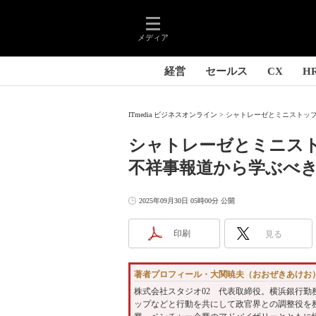
メディア
経営
セールス
CX
H
ITmedia ビジネスオンライン
シャトレーゼとミニストップ
シャトレーゼとミニス
不祥事報道から学ぶべ
2025年09月30日 05時00分 公開
印刷
見る
著者プロフィール・大関暁夫（おおぜきあけお
株式会社スタジオ02 代表取締役。横浜銀行勤
ップなどと行動を共にして政官界との調整役を