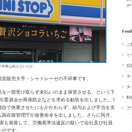
デ
Feed
ご
リ
広
不祥事は絶えないのか
タ
造販売大手・シャトレーゼの不祥事です。
タ
を一部受け取らず未払いのまま保管させる、という下
利
引委員会が再発防止などを求める勧告を出しました。5
都合で休業させたにもかかわらず、給与および手当を支
プ
入国在留管理庁が改善命令を出しました。さらに同月、
事実も発覚して、労働基準法違反の疑いで会社及び社員
たのです。