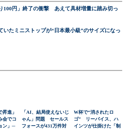
り100円」終了の衝撃 あえて具材増量に踏み切っ
ていたミニストップが“日本最小級”のサイズになっ
で昇進」
「AI、結局使えないじ
W杯で“消されたロ
み会でコ
ゃん」問題 セールス
ゴ” リーバイス、ハ
ョン」─
フォースが431万件対
インツが仕掛けた「制
“お...
応で導いた正解（...
約」を味方にするブラ
ン...