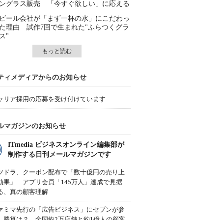
ングラス販売 「今すぐ欲しい」に応える
ビール会社が「まず一杯の水」にこだわっ
た理由 試作7回で生まれた"ふらつくグラ
ス"
もっと読む
ティメディアからのお知らせ
ャリア採用の応募を受け付けています
ルマガジンのお知らせ
ITmedia ビジネスオンライン編集部が
制作する日刊メールマガジンです
ツドラ、クーポン配布で「数十億円の売り上
効果」 アプリ会員「145万人」達成で見据
る、真の顧客理解
ァミマ先行の「広告ビジネス」にセブンが参
、勝算は？ 全国約2万店舗と約1億人の顧客