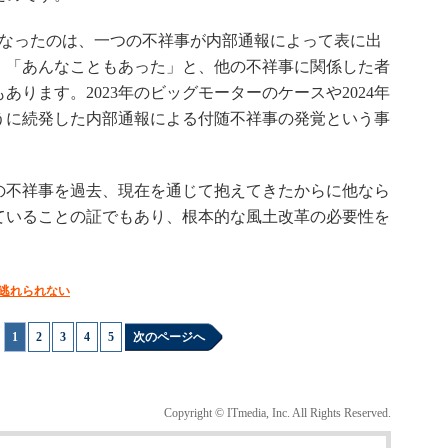
なったのは、一つの不祥事が内部通報によって表に出
」「あんなこともあった」と、他の不祥事に関係した者
ります。2023年のビッグモーターのケースや2024年
うに続発した内部通報による付随不祥事の発覚という事
不祥事を過去、現在を通じて抱えてきたからに他なら
ていることの証でもあり、根本的な風土改革の必要性を
逃れられない
1
|
2
|
3
|
4
|
5
次のページへ
Copyright © ITmedia, Inc. All Rights Reserved.