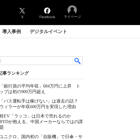
マイページ
X
Facebook
導入事例
デジタルイベント
記事ランキング
「銀行員の平均年収」684万円に上昇 ト
ップは初の900万円超え
「バス運転手は稼げない」は過去の話？
ウィラーが年収600万円を実現した理由
軽EV「ラッコ」は日本で売れるのか
BYDが抱える、中国メーカーならではの課
題
ユニクロ、国内初の「自販機」で日傘・サ