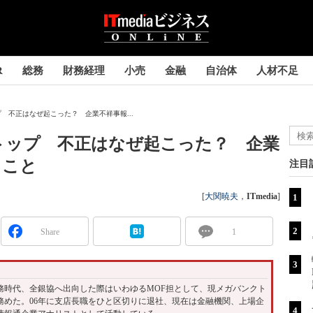
R
総務
財務経理
小売
金融
自治体
人材不足
 不正はなぜ起こった？ 企業不祥事報...
トップ 不正はなぜ起こった？ 企業
きこと
注目
[
大関暁夫
，
ITmedia
]
Share
1
）
務時代、全銀協へ出向した際はいわゆるMOF担として、現メガバンクト
務めた。06年に支店長職をひと区切りに退社、現在は金融機関、上場企