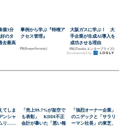
株価3分
事例から学ぶ『特権ア
大阪ガスに学ぶ！ 大
絶好のタ
クセス管理』
手企業が生成AI導入を
過去最高
成功させる理由
PR(KeeperSecurity)
社...
PR(ITmedia エンタープライズ)
Recommended by
えてしま
「売上99.7%が架空で
「強烈オーナー企業」
デンシャ
も表彰」 KDDI不正
のニデックと「サラリ
ムリ……
会計が暴いた「悪い報
ーマン社長」の東芝、
んだ...
告が上がらない...
それぞれに共通する“...