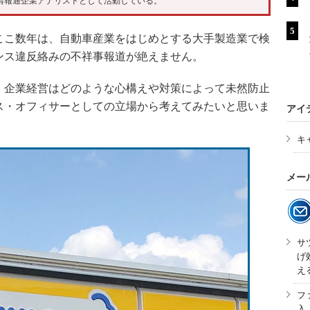
情報通企業アナリストとして活動している。
こ数年は、自動車産業をはじめとする大手製造業で検
ンス違反絡みの不祥事報道が絶えません。
企業経営はどのような心構えや対策によって未然防止
ス・オフィサーとしての立場から考えてみたいと思いま
アイ
キ
メー
サ
げ
え
フ
入