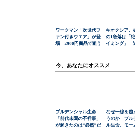
ワークマン「次世代フ
キオクシア、
ァン付きウエア」が登
の1急落は「
場 2900円商品で狙う
イミング」 
「日常使い」の新...
益と8000億円自
今、あなたにオススメ
プルデンシャル生命
なぜ一線を越
「前代未聞の不祥事」
うのか プル
が起きたのは“必然”だ
ル生命、モー
った、と言えるワケ
不祥事を生む“歪