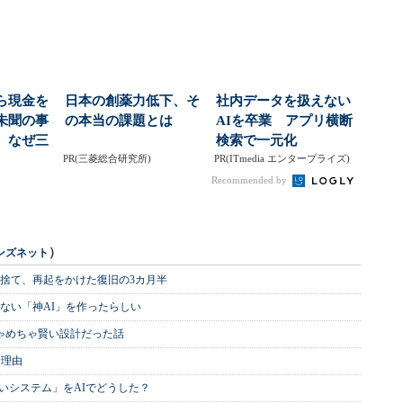
ら現金を
日本の創薬力低下、そ
社内データを扱えない
未聞の事
の本当の課題とは
AIを卒業 アプリ横断
、なぜ三
検索で一元化
庫業...
PR(三菱総合研究所)
PR(ITmedia エンタープライズ)
Recommended by
）
ンズネット
を捨て、再起をかけた復旧の3カ月半
ない「神AI」を作ったらしい
めちゃめちゃ賢い設計だった話
む理由
いシステム」をAIでどうした？