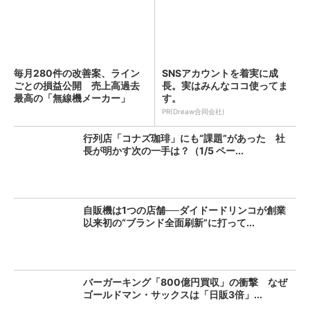
毎月280件の改善案、ライン
SNSアカウントを着実に成
ごとの損益公開 売上高過去
長。実はみんなココ使ってま
最高の「無線機メーカー」
す。
を...
PR(Dreaw合同会社)
行列店「コナズ珈琲」にも“課題”があった 社
長が明かす次の一手は？（1/5 ペー...
自販機は1つの店舗──ダイドードリンコが創業
以来初の“ブランド全面刷新”に打って...
バーガーキング「800億円買収」の衝撃 なぜ
ゴールドマン・サックスは「日販3倍」...