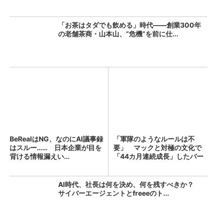
「お茶はタダでも飲める」時代――創業300年
の老舗茶商・山本山、“危機”を前に仕...
BeRealはNG、なのにAI議事録
「軍隊のようなルールは不
はスルー…… 日本企業が目を
要」 マックと対極の文化で
背ける情報漏えい...
「44カ月連続成長」したバー
ガ...
AI時代、社長は何を決め、何を残すべきか？
サイバーエージェントとfreeeのト...