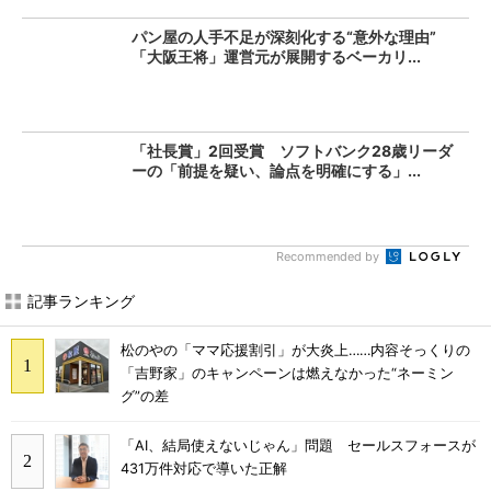
パン屋の人手不足が深刻化する“意外な理由”
「大阪王将」運営元が展開するベーカリ...
「社長賞」2回受賞 ソフトバンク28歳リーダ
ーの「前提を疑い、論点を明確にする」...
Recommended by
記事ランキング
松のやの「ママ応援割引」が大炎上……内容そっくりの
「吉野家」のキャンペーンは燃えなかった“ネーミン
グ”の差
「AI、結局使えないじゃん」問題 セールスフォースが
431万件対応で導いた正解