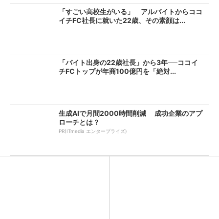
「すごい高校生がいる」 アルバイトからココ
イチFC社長に就いた22歳、その素顔は...
「バイト出身の22歳社長」から3年──ココイ
チFCトップが年商100億円を「絶対...
生成AIで月間2000時間削減 成功企業のアプ
ローチとは？
PR(ITmedia エンタープライズ)