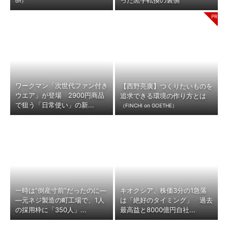
った黒字転換の裏側
on）
ワークマン「次世代ファン付き
【西野亮廣】つくりたいものを
ウエア」が登場 2900円商品
追求できる環境の作り方とは
で狙う「日常使い」の新...
（FINCHI on GOETHE）
一時は“倒産寸前”だったのに―
キオクシア、株価3分の1急落
―元ネジ製造の町工場で、1人
は「絶好のタイミング」 過去
の採用枠に「350人」...
最高益と8000億円自社...