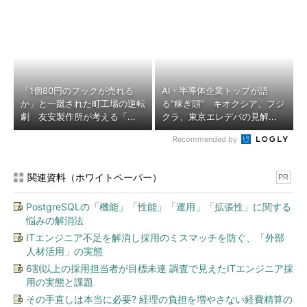
「1個80円のフックが売れる
AI・半導体企業トップが語
か」と一蹴された町工場の逆転
る“稼ぎ頭” キオクシア、フジ
劇 友安製作所が考える「...
クラ、東京エレデバの見解...
Recommended by
関連資料（ホワイトペーパー）
PR
PostgreSQLの「機能」「性能」「運用」「拡張性」に関する
悩みの解消法
ITエンジニア不足を解消し採用のミスマッチを防ぐ、「外部
人材活用」の実態
6割以上の採用担当者が目標未達 調査で見えたITエンジニア採
用の実態と課題
その手直しは本当に必要? 経理の負担を増やさない経費精算の