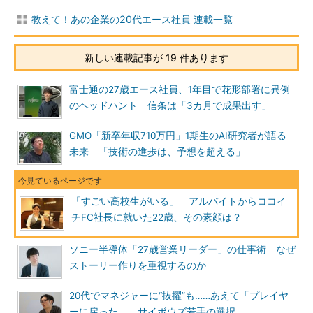
教えて！あの企業の20代エース社員 連載一覧
新しい連載記事が 19 件あります
富士通の27歳エース社員、1年目で花形部署に異例
のヘッドハント 信条は「3カ月で成果出す」
GMO「新卒年収710万円」1期生のAI研究者が語る
未来 「技術の進歩は、予想を超える」
「すごい高校生がいる」 アルバイトからココイ
チFC社長に就いた22歳、その素顔は？
ソニー半導体「27歳営業リーダー」の仕事術 なぜ
ストーリー作りを重視するのか
20代でマネジャーに“抜擢”も……あえて「プレイヤ
ーに戻った」 サイボウズ若手の選択