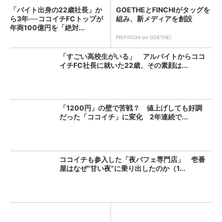
「バイト出身の22歳社長」か
GOETHEとFINCHIがタッグを
ら3年──ココイチFCトップが
組み、新メディアを創設
年商100億円を「絶対...
PR(FINCHI on GOETHE)
「すごい高校生がいる」 アルバイトからココ
イチFC社長に就いた22歳、その素顔は...
「1200円」の壁で苦戦？ 値上げしても好調
だった「ココイチ」に変化 2年連続で...
ココイチも参入した「夜パフェ専門店」 壱番
屋はなぜ“甘い夜”に乗り出したのか（1...