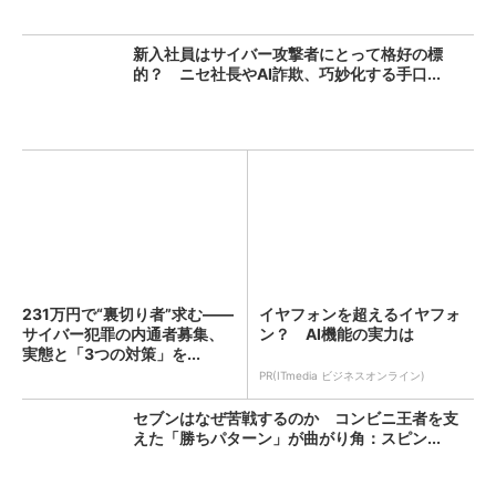
新入社員はサイバー攻撃者にとって格好の標
的？ ニセ社長やAI詐欺、巧妙化する手口...
231万円で“裏切り者”求む――
イヤフォンを超えるイヤフォ
サイバー犯罪の内通者募集、
ン？ AI機能の実力は
実態と「3つの対策」を...
PR(ITmedia ビジネスオンライン)
セブンはなぜ苦戦するのか コンビニ王者を支
えた「勝ちパターン」が曲がり角：スピン...