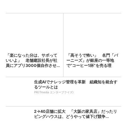
「楽になった分は、サボって
「高そうで怖い」 名門「バ
いいよ」 老舗建設社長が社
ーニーズ」が銀座の一等地
員にアプリ3000個自作させ...
で“コーヒー1杯”を売る理
由：...
生成AIでナレッジ管理を革新 組織知を統合す
るツールとは
PR(ITmedia エンタープライズ)
2→40店舗に拡大 「大阪の家具店」だったリ
ビングハウスは、どうやって値下げ競争...