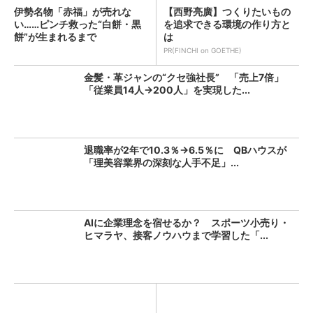
伊勢名物「赤福」が売れな
【西野亮廣】つくりたいもの
い……ピンチ救った“白餅・黒
を追求できる環境の作り方と
餅”が生まれるまで
は
PR(FINCHI on GOETHE)
金髪・革ジャンの“クセ強社長” 「売上7倍」
「従業員14人→200人」を実現した...
退職率が2年で10.3％→6.5％に QBハウスが
「理美容業界の深刻な人手不足」...
AIに企業理念を宿せるか？ スポーツ小売り・
ヒマラヤ、接客ノウハウまで学習した「...