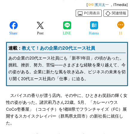
[
濱川太一
，ITmedia]
PC用表示
関連情報
Share
Post
LINE
Hatena
11
連載：
教えて！あの企業の20代エース社員
あの企業の20代エース社員にも「新卒1年目」の頃があった。
挑戦、挫折、努力、苦悩――さまざまな経験を乗り越えて、今
の姿がある。企業に新たな風を吹き込み、ビジネスの未来を切
り開く20代エース社員の「仕事」に迫る。
スパイスの香りが漂う店内。その中に、ひときわ笑顔の輝く女
性の姿があった。諸沢莉乃さん22歳。5月、「カレーハウス
CoCo壱番屋」（ココイチ）を1都8県でフランチャイズ（FC）展
開するスカイスクレイパー（群馬県太田市）の新社長に就任し
た。