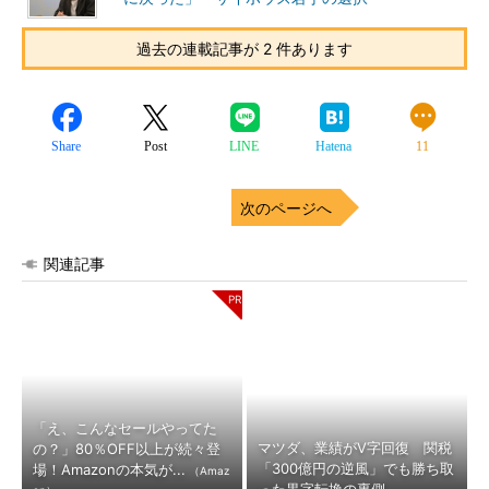
過去の連載記事が 2 件あります
Share
Post
LINE
Hatena
11
次のページへ
関連記事
「え、こんなセールやってた
マツダ、業績がV字回復 関税
の？」80％OFF以上が続々登
「300億円の逆風」でも勝ち取
場！Amazonの本気が...
（Amaz