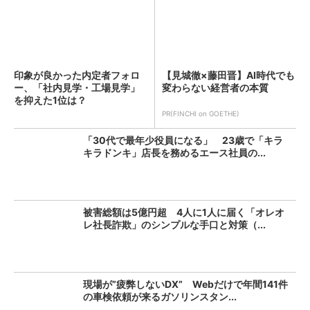
印象が良かった内定者フォロ
【見城徹×藤田晋】AI時代でも
ー、「社内見学・工場見学」
変わらない経営者の本質
を抑えた1位は？
PR(FINCHI on GOETHE)
「30代で最年少役員になる」 23歳で「キラ
キラドンキ」店長を務めるエース社員の...
被害総額は5億円超 4人に1人に届く「オレオ
レ社長詐欺」のシンプルな手口と対策（...
現場が”疲弊しないDX” Webだけで年間141件
の車検依頼が来るガソリンスタン...