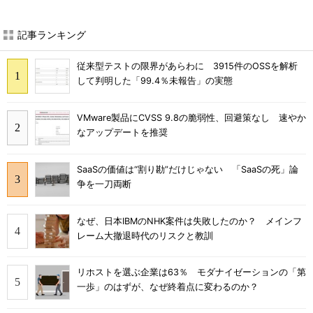
記事ランキング
従来型テストの限界があらわに 3915件のOSSを解析
して判明した「99.4％未報告」の実態
VMware製品にCVSS 9.8の脆弱性、回避策なし 速やか
なアップデートを推奨
SaaSの価値は“割り勘”だけじゃない 「SaaSの死」論
争を一刀両断
なぜ、日本IBMのNHK案件は失敗したのか？ メインフ
レーム大撤退時代のリスクと教訓
リホストを選ぶ企業は63％ モダナイゼーションの「第
一歩」のはずが、なぜ終着点に変わるのか？