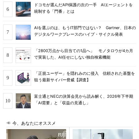
ドコモが選んだAPI保護の次の一手 AIエージェントを
統制する「門番」とは
AIを選ぶのは、もうIT部門ではない？ Gartner、日本の
デジタルワークプレースのハイプ・サイクル発表
「2800万点から目当ての1品へ」 モノタロウが4カ月
で実装した、AI任せにしない独自検索機能
「正規ユーザー」を隠れみのに侵入 信頼された基盤を
狙う最新サイバー脅威【調査】
富士通とNECの決算会見から読み解く、2026年下半期
「AI需要」と「収益の見通し」
今、あなたにオススメ