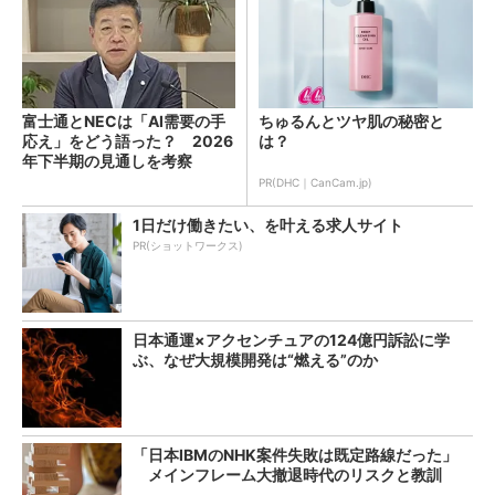
富士通とNECは「AI需要の手
ちゅるんとツヤ肌の秘密と
応え」をどう語った？ 2026
は？
年下半期の見通しを考察
PR(DHC｜CanCam.jp)
1日だけ働きたい、を叶える求人サイト
PR(ショットワークス)
日本通運×アクセンチュアの124億円訴訟に学
ぶ、なぜ大規模開発は“燃える”のか
「日本IBMのNHK案件失敗は既定路線だった」
メインフレーム大撤退時代のリスクと教訓