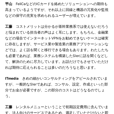
平山
FeliCaなどのICカードを絡めたソリューションへの期待も
高まっているようですが、それ以上に回線と機器の冗長化や監視
などの保守の充実を求められるユーザーが増えています。
工藤
コストメリットは分かるが基幹業務系では使えないだろう
と悩まれている担当者の声はよく耳にします。もちろん、金融業
などの場合でインターネットVPNをお勧めできないケースは確実
に存在しますが、サービス業や製造業の業務アプリケーションな
どでは、よく話を聞くと移行できる場合もあります。わたしたち
も必要であれば、業務システムを構築したSIerに話を聞くなどし
て、解決のために尽力しています。お話だけでもさせていただけ
れば期待に応えられることは多いのだろうなと思います。
ITmedia
きめの細かいコンサルティングをアピールされていま
すが、一般的なSIerであれば、コンサル、設定、作成といった部
分でお金が必要ですが、この部分のコストはどうなるのでしょ
う。
工藤
レンタルメニューということで初期設定費用に含んでいま
す。法人向けのサービスであるため、満足していただけないと即