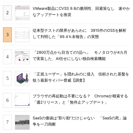
VMware製品にCVSS 9.8の脆弱性、回避策なし 速やか
なアップデートを推奨
従来型テストの限界があらわに 3915件のOSSを解析
して判明した「99.4％未報告」の実態
「2800万点から目当ての1品へ」 モノタロウが4カ月
で実装した、AI任せにしない独自検索機能
「正規ユーザー」を隠れみのに侵入 信頼された基盤を
狙う最新サイバー脅威【調査】
ブラウザの再起動は不要になる？ Chromeが模索する
「週2リリース」と「無停止アップデート」
SaaSの価値は“割り勘”だけじゃない 「SaaSの死」論
争を一刀両断