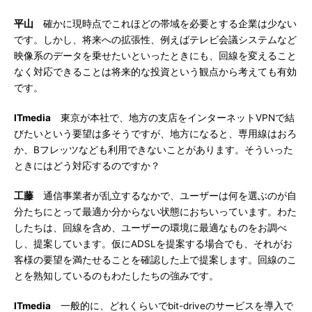
平山
確かに現時点でこれほどの帯域を必要とする企業は少ない
です。しかし、将来への拡張性、例えばテレビ会議システムなど
映像系のデータを乗せたいといったときにも、回線を変えること
なく対応できることは将来的な投資という観点から考えても有効
です。
ITmedia
東京が本社で、地方の支店をインターネットVPNで結
びたいという要望は多そうですが、地方になると、専用線はおろ
か、Bフレッツなども利用できないことがあります。そういった
ときにはどう対応するのですか？
工藤
通信事業者が乱立するなかで、ユーザーは何を選ぶのが自
分たちにとって最適か分からない状態におちいっています。わた
したちは、回線を含め、ユーザーの環境に最適なものをお調べ
し、提案しています。仮にADSLを提案する場合でも、それがお
客様の要望を満たせることを確認した上で提案します。回線のこ
とを熟知しているのもわたしたちの強みです。
ITmedia
一般的に、どれくらいでbit-driveのサービスを導入で