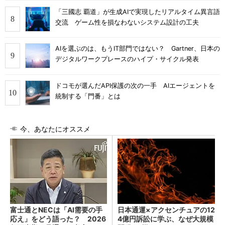
「三國志 覇道」が生成AIで実現したリアルタイム異言語
交流 ゲーム性を損なわないシステム設計の工夫
AIを選ぶのは、もうIT部門ではない？ Gartner、日本の
デジタルワークプレースのハイプ・サイクル発表
ドコモが選んだAPI保護の次の一手 AIエージェントを
統制する「門番」とは
今、あなたにオススメ
富士通とNECは「AI需要の手
日本通運×アクセンチュアの12
応え」をどう語った？ 2026
4億円訴訟に学ぶ、なぜ大規模