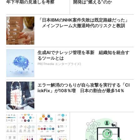
年下半期の見通しを考察
開発は“燃える”のか
「日本IBMのNHK案件失敗は既定路線だった」
メインフレーム大撤退時代のリスクと教訓
生成AIでナレッジ管理を革新 組織知を統合す
るツールとは
PR(ITmedia エンタープライズ)
エラー解消のつもりが自ら攻撃を実行する「Cl
ickFix」が108％増 日本の割合が最多14％