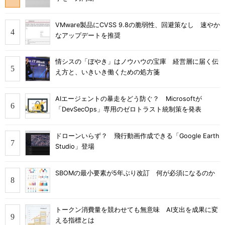
VMware製品にCVSS 9.8の脆弱性、回避策なし 速やか
なアップデートを推奨
情シスの「ぼやき」はノウハウの宝庫 経営層に届く伝
え方と、いきいき働くための処方箋
AIエージェントの暴走をどう防ぐ？ Microsoftが
「DevSecOps」専用のゼロトラスト統制策を発表
ドローンいらず？ 飛行動画作成できる「Google Earth
Studio」登場
SBOMの最小要素が5年ぶり改訂 何が必須になるのか
トークン消費量を競わせても無意味 AI支出を成果に変
える指標とは