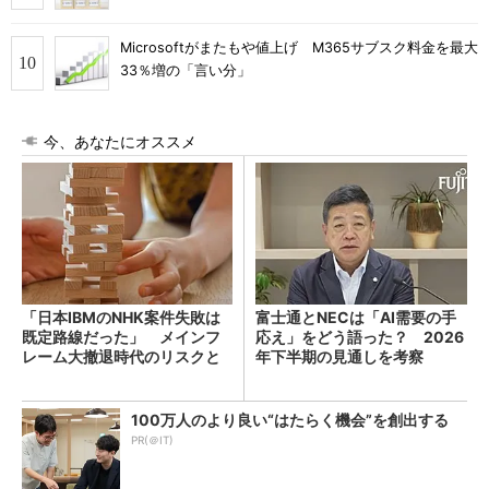
Microsoftがまたもや値上げ M365サブスク料金を最大
33％増の「言い分」
今、あなたにオススメ
「日本IBMのNHK案件失敗は
富士通とNECは「AI需要の手
既定路線だった」 メインフ
応え」をどう語った？ 2026
レーム大撤退時代のリスクと
年下半期の見通しを考察
教訓
100万人のより良い“はたらく機会”を創出する
PR(＠IT)