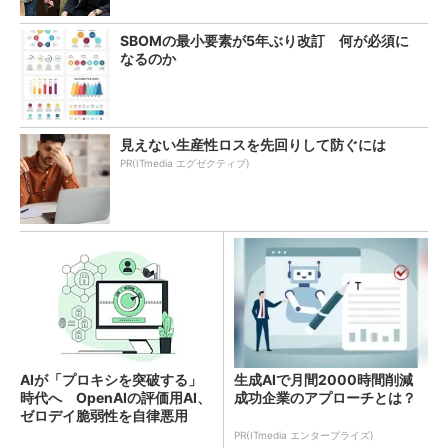
SBOMの最小要素が5年ぶり改訂 何が必須に
なるのか
見えない生産性ロスを先回りして防ぐには
PR(ITmedia エグゼクティブ)
AIが「プロキシを突破する」
生成AIで月間2000時間削減
時代へ OpenAIの評価用AI、
成功企業のアプローチとは？
ゼロデイ脆弱性を自律悪用
PR(ITmedia エンタープライズ)