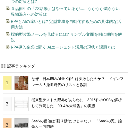
つの対策とは?
食品衛生の「7S活動」はやっているが...... なかなか減らない
異物混入への対策は
RPAとAIの違いとは? 定型業務を自動化するための具体的な活
用方法
標的型攻撃メールを見破るには? サンプル文面を例に傾向を解
説
RPA導入企業に聞く AIエージェント活用の現状と課題とは
記事ランキング
なぜ、日本IBMのNHK案件は失敗したのか？ メインフ
レーム大撤退時代のリスクと教訓
従来型テストの限界があらわに 3915件のOSSを解析
して判明した「99.4％未報告」の実態
SaaSの価値は“割り勘”だけじゃない 「SaaSの死」論
争を一刀両断