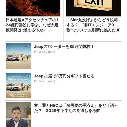
日本通運×アクセンチュアの1
「SIer丸投げ」からどう脱却
24億円訴訟に学ぶ、なぜ大規
する？ “非ITエンジニア9
模開発は“燃える”のか
割”でシステム刷新に挑んだJF
Eスチールに学ぶ
Jeepの7シーターを85時間体験！
PR(Jeep Japan)
Jeep 抽選で3万円分ギフト当たる
PR(Jeep Japan)
富士通とNECは「AI需要の手応え」をどう語っ
た？ 2026年下半期の見通しを考察