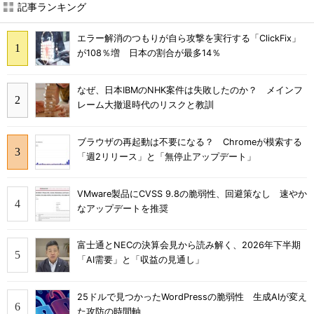
記事ランキング
エラー解消のつもりが自ら攻撃を実行する「ClickFix」
が108％増 日本の割合が最多14％
なぜ、日本IBMのNHK案件は失敗したのか？ メインフ
レーム大撤退時代のリスクと教訓
ブラウザの再起動は不要になる？ Chromeが模索する
「週2リリース」と「無停止アップデート」
VMware製品にCVSS 9.8の脆弱性、回避策なし 速やか
なアップデートを推奨
富士通とNECの決算会見から読み解く、2026年下半期
「AI需要」と「収益の見通し」
25ドルで見つかったWordPressの脆弱性 生成AIが変え
た攻防の時間軸