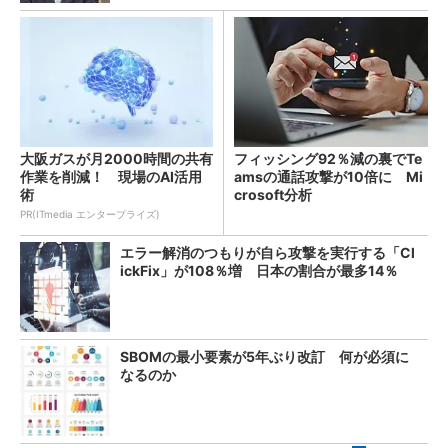
大阪ガスが月2000時間の共有
フィッシング92％減の裏でTe
作業を削減！ 現場のAI活用
amsの通話攻撃が10倍に Mi
術
crosoft分析
PR(ITmedia エンタープライズ)
エラー解消のつもりが自ら攻撃を実行する「Cl
ickFix」が108％増 日本の割合が最多14％
SBOMの最小要素が5年ぶり改訂 何が必須に
なるのか