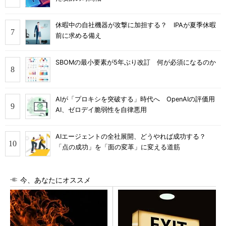
休暇中の自社機器が攻撃に加担する？ IPAが夏季休暇
前に求める備え
SBOMの最小要素が5年ぶり改訂 何が必須になるのか
AIが「プロキシを突破する」時代へ OpenAIの評価用
AI、ゼロデイ脆弱性を自律悪用
AIエージェントの全社展開、どうやれば成功する？
「点の成功」を「面の変革」に変える道筋
今、あなたにオススメ