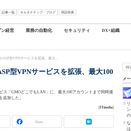
記事一覧
オルタナティブ・ブログ
用語辞典
ブン経営
業務の自動化
セキュリティ
DX×組織
ASP型VPNサービスを拡張、最大...
SP型VPNサービスを拡張、最大100
メー
ト
ービス「GMOどこでもLAN」に、最大100アカウントまで同時接
を追加した。
リ
[
ITmedia
]
ン
の
Share
な
は