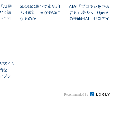
「AI需
SBOMの最小要素が5年
AIが「プロキシを突破
どう語
ぶり改訂 何が必須に
する」時代へ OpenAI
年下半期
なるのか
の評価用AI、ゼロデイ
脆弱性を自...
SS 9.8
策な
ップデ
Recommended by