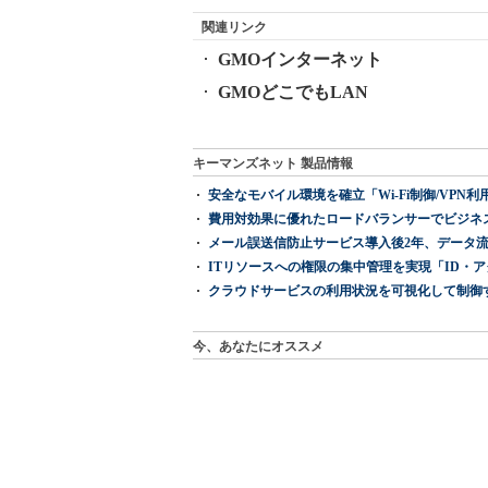
関連リンク
GMOインターネット
GMOどこでもLAN
キーマンズネット 製品情報
安全なモバイル環境を確立「Wi-Fi制御/VPN利用の強制
費用対効果に優れたロードバランサーでビジネ
メール誤送信防止サービス導入後2年、データ流
ITリソースへの権限の集中管理を実現「ID・アクセス管理 『I
クラウドサービスの利用状況を可視化して制御する「次
今、あなたにオススメ