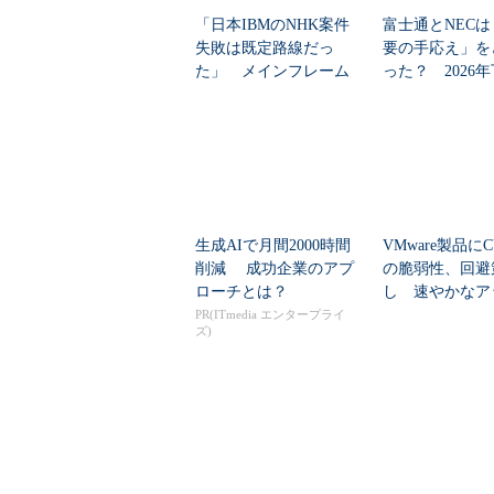
「日本IBMのNHK案件
富士通とNECは
失敗は既定路線だっ
要の手応え」を
た」 メインフレーム
った？ 2026
大撤退時代のリスク...
の見通しを考...
生成AIで月間2000時間
VMware製品にCV
削減 成功企業のアプ
の脆弱性、回避
ローチとは？
し 速やかなア
ートを推...
PR(ITmedia エンタープライ
ズ)