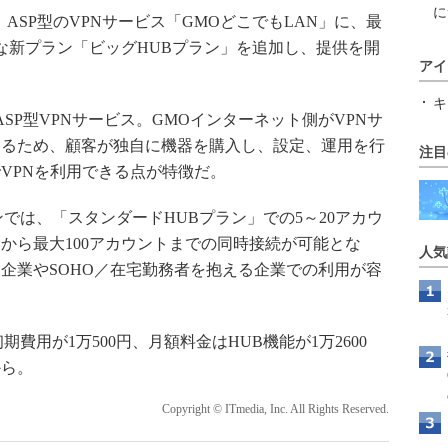
に
ASP型のVPNサービス「GMOどこでもLAN」に、最
能な新プラン「ビッグHUBプラン」を追加し、提供を開
アイ
キ
SP型VPNサービス。GMOインターネット側がVPNサ
するため、顧客が独自に機器を購入し、設定、運用を行
注目
VPNを利用できる点が特徴だ。
では、「スタンダードHUBプラン」での5～20アカウ
から最大100アカウントまでの同時接続が可能とな
人気
企業やSOHO／在宅勤務者を抱える企業での利用が容
用が1万500円、月額料金はHUB機能が1万2600
から。
Copyright © ITmedia, Inc. All Rights Reserved.