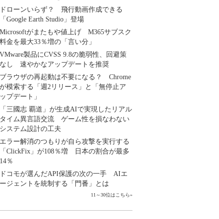
ドローンいらず？ 飛行動画作成できる
「Google Earth Studio」登場
Microsoftがまたもや値上げ M365サブスク
料金を最大33％増の「言い分」
VMware製品にCVSS 9.8の脆弱性、回避策
なし 速やかなアップデートを推奨
ブラウザの再起動は不要になる？ Chrome
が模索する「週2リリース」と「無停止ア
ップデート」
「三國志 覇道」が生成AIで実現したリアル
タイム異言語交流 ゲーム性を損なわない
システム設計の工夫
エラー解消のつもりが自ら攻撃を実行する
「ClickFix」が108％増 日本の割合が最多
14％
ドコモが選んだAPI保護の次の一手 AIエ
ージェントを統制する「門番」とは
11～30位はこちら
»