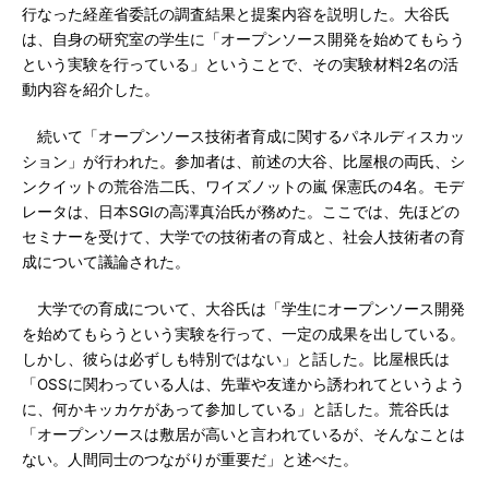
行なった経産省委託の調査結果と提案内容を説明した。大谷氏
は、自身の研究室の学生に「オープンソース開発を始めてもらう
という実験を行っている」ということで、その実験材料2名の活
動内容を紹介した。
続いて「オープンソース技術者育成に関するパネルディスカッ
ション」が行われた。参加者は、前述の大谷、比屋根の両氏、シ
ンクイットの荒谷浩二氏、ワイズノットの嵐 保憲氏の4名。モデ
レータは、日本SGIの高澤真治氏が務めた。ここでは、先ほどの
セミナーを受けて、大学での技術者の育成と、社会人技術者の育
成について議論された。
大学での育成について、大谷氏は「学生にオープンソース開発
を始めてもらうという実験を行って、一定の成果を出している。
しかし、彼らは必ずしも特別ではない」と話した。比屋根氏は
「OSSに関わっている人は、先輩や友達から誘われてというよう
に、何かキッカケがあって参加している」と話した。荒谷氏は
「オープンソースは敷居が高いと言われているが、そんなことは
ない。人間同士のつながりが重要だ」と述べた。