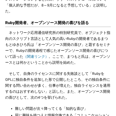
「個人的な予想だが、8～9月になると予想している」と説明し
た。
Ruby開発者、オープンソース開発の喜びを語る
ネットワーク応用通信研究所の特別研究員で、オブジェクト指
向のスクリプト言語として人気の高いRubyの開発者であるまつ
もとゆきひろ氏は「オープンソース開発の喜び」と題するセミナ
ーで、Rubyの開発過程で感じたオープンソース開発の喜びにつ
いて語った
（関連リンク）
。ここで、まつもと氏は、オープンソ
ースとは何かということから説明を始めた。
そして、自身のライセンスに関する失敗談として「Rubyを
GPLに独自条件を追加した形で公開したところ、その独自条件に
関する問い合わせが多く、仕事が増えた。独自ライセンスを適用
するのはおすすめしない」と話した。また、オープンソース開発
の喜びとして、次の4つを挙げられた。
難しい問題が次々降ってくる「知的な喜び」
同じ興味を持つ人と情報交換できる「コミュニケーション