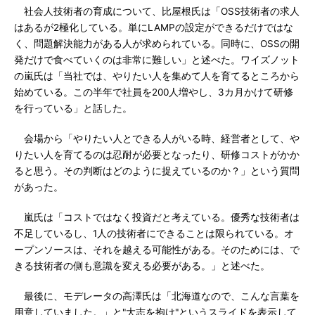
社会人技術者の育成について、比屋根氏は「OSS技術者の求人
はあるが2極化している。単にLAMPの設定ができるだけではな
く、問題解決能力がある人が求められている。同時に、OSSの開
発だけで食べていくのは非常に難しい」と述べた。ワイズノット
の嵐氏は「当社では、やりたい人を集めて人を育てるところから
始めている。この半年で社員を200人増やし、3カ月かけて研修
を行っている」と話した。
会場から「やりたい人とできる人がいる時、経営者として、や
りたい人を育てるのは忍耐が必要となったり、研修コストがかか
ると思う。その判断はどのように捉えているのか？」という質問
があった。
嵐氏は「コストではなく投資だと考えている。優秀な技術者は
不足しているし、1人の技術者にできることは限られている。オ
ープンソースは、それを越える可能性がある。そのためには、で
きる技術者の側も意識を変える必要がある。」と述べた。
最後に、モデレータの高澤氏は「北海道なので、こんな言葉を
用意していました。」と"大志を抱け"というスライドを表示して