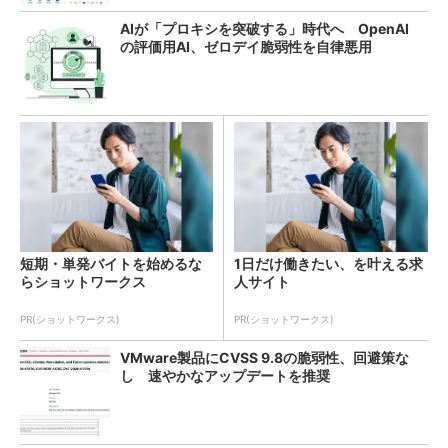
AIが「プロキシを突破する」時代へ OpenAI
の評価用AI、ゼロデイ脆弱性を自律悪用
短期・単発バイトを始めるな
1日だけ働きたい、を叶える求
らショットワークス
人サイト
PR(ショットワークス)
PR(ショットワークス)
VMware製品にCVSS 9.8の脆弱性、回避策な
し 速やかなアップデートを推奨