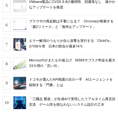
VMware製品にCVSS 9.8の脆弱性、回避策なし 速やか
なアップデートを推奨
ブラウザの再起動は不要になる？ Chromeが模索する
「週2リリース」と「無停止アップデート」
エラー解消のつもりが自ら攻撃を実行する「ClickFix」
が108％増 日本の割合が最多14％
Microsoftがまたもや値上げ M365サブスク料金を最大
33％増の「言い分」
ドコモが選んだAPI保護の次の一手 AIエージェントを
統制する「門番」とは
「三國志 覇道」が生成AIで実現したリアルタイム異言語
交流 ゲーム性を損なわないシステム設計の工夫