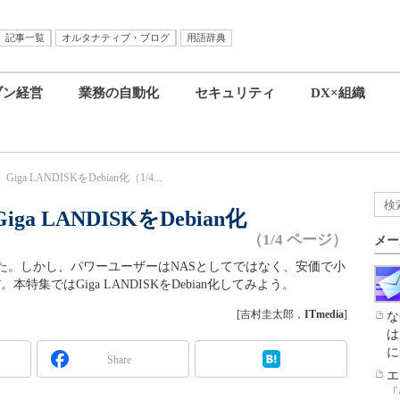
記事一覧
オルタナティブ・ブログ
用語辞典
ブン経営
業務の自動化
セキュリティ
DX×組織
Giga LANDISKをDebian化（1/4...
iga LANDISKをDebian化
（1/4 ページ）
メー
た。しかし、パワーユーザーはNASとしてではなく、安価で小
特集ではGiga LANDISKをDebian化してみよう。
[吉村圭太郎，
ITmedia
]
な
は
に
Share
エ
「