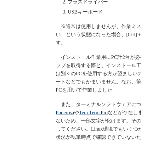
プラスドライバー
USBキーボード
※通常は使用しませんが、作業ミス
い、という状態になった場合、[Ctrl]＋
す。
インストール作業用にPC計2台が必
ップを取得する際と、インストール
は別々のPCを使用する方が望ましいの
ートなどでもかまいません。なお、筆者は前者
PCを用いて作業しました。
また、ターミナルソフトウェアについ
Poderosa
や
Tera Term Pro
などが存在します
ないため、一部文字が化けます。そのため、
してください。Linux環境でもいく
状況が執筆時点で確認できていない