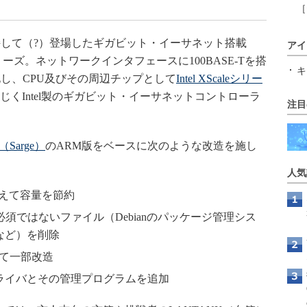
［
して（?）登場したギガビット・イーサネット搭載
アイ
ーズ。ネットワークインタフェースに100BASE-Tを搭
キ
し、CPU及びその周辺チップとして
Intel XScaleシリー
じくIntel製のギガビット・イーサネットコントローラ
注目
（Sarge）
のARM版をベースに次のような改造を施し
。
人気
えて容量を節約
須ではないファイル（Debianのパッケージ管理シス
など）を削除
せて一部改造
ライバとその管理プログラムを追加