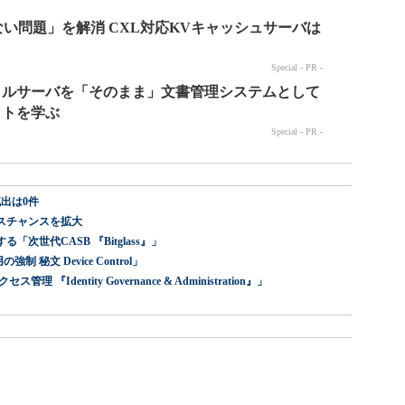
出は0件
スチャンスを拡大
世代CASB 『Bitglass』」
 秘文 Device Control」
dentity Governance & Administration』」