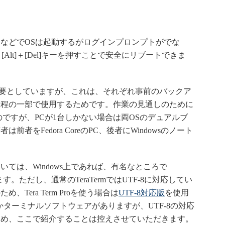
などでOSは起動するがログインプロンプトがでな
[Alt]＋[Del]キーを押すことで安全にリブートできま
要としていますが、これは、それぞれ事前のバックア
工程の一部で使用するためです。作業の見通しのために
ですが、PCが1台しかない場合は両OSのデュアルブ
をFedora CoreのPC、後者にWindowsのノート
ては、Windows上であれば、有名なところで
。ただし、通常のTeraTermではUTF-8に対応してい
Tera Term Proを使う場合は
UTF-8対応版
を使用
つかターミナルソフトウェアがありますが、UTF-8の対応
ため、ここで紹介することは控えさせていただきます。