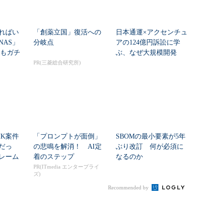
ればい
「創薬立国」復活への
日本通運×アクセンチュ
NAS」
分岐点
アの124億円訴訟に学
」もガチ
ぶ、なぜ大規模開発
...
は“燃える”のか
PR(三菱総合研究所)
HK案件
「プロンプトが面倒」
SBOMの最小要素が5年
だっ
の悲鳴を解消！ AI定
ぶり改訂 何が必須に
レーム
着のステップ
なるのか
ク...
PR(ITmedia エンタープライ
ズ)
Recommended by