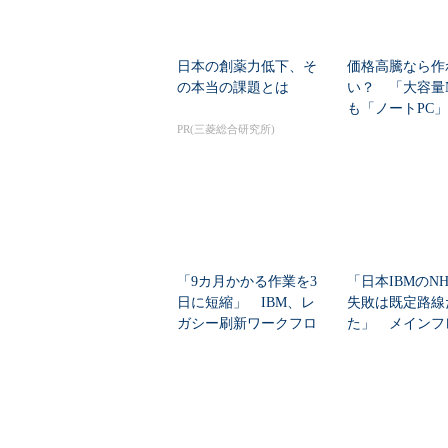
日本の創薬力低下、そ
価格高騰なら作
の本当の課題とは
い？ 「大容量
も「ノートPC
自作した学生たち
PR(三菱総合研究所)
「9カ月かかる作業を3
「日本IBMのN
日に短縮」 IBM、レ
失敗は既定路線
ガシー刷新ワークフロ
た」 メインフ
ーをIBM Bo...
大撤退時代のリス