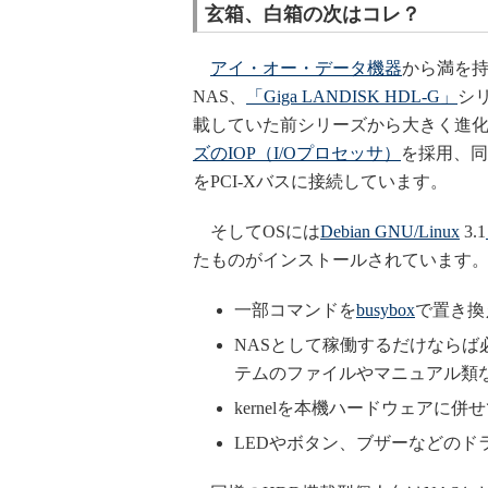
玄箱、白箱の次はコレ？
アイ・オー・データ機器
から満を持
NAS、
「Giga LANDISK HDL-G」
シリ
載していた前シリーズから大きく進化
ズのIOP（I/Oプロセッサ）
を採用、同
をPCI-Xバスに接続しています。
そしてOSには
Debian GNU/Linux
3.1
たものがインストールされています
一部コマンドを
busybox
で置き換
NASとして稼働するだけならば必
テムのファイルやマニュアル類
kernelを本機ハードウェアに併
LEDやボタン、ブザーなどのド