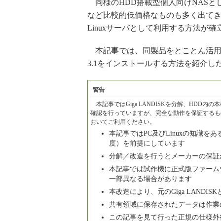
同様のHDD搭載型個人向けNASとし
など比較的低価格なものも多く出て
Linuxサーバとして利用する方法が
本記事では、同製品をとことん活用するた
3.1をインストールする方法を紹介し
警告
本記事ではGiga LANDISKを分解、HDD
確認を行っていますが、完全な動作を保証するも
おいてご利用ください。
本記事ではPC及びLinuxの知識を
度）を前提にしています
分解／改造を行うとメーカーの保証
本記事では試作機に正式版ファームウ
一部異なる場合があります
本改造により、元のGiga LANDI
共有領域に保存されたデータは作業
この記事を見て行った正規の仕様外行