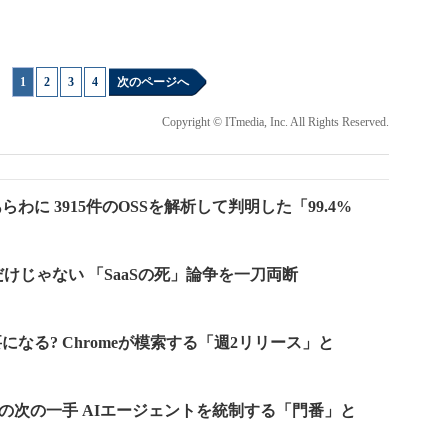
1
|
2
|
3
|
4
次のページへ
Copyright © ITmedia, Inc. All Rights Reserved.