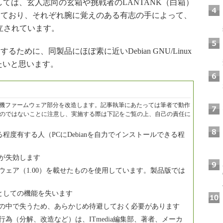
ては、玄人志向の玄箱や挑戦者のLANTANK（白箱）
きており、それぞれ腕に覚えのある有志の手によって、
確立されています。
めに、同製品にほぼ素に近いDebian GNU/Linux
たいと思います。
内の本機ファームウェア部分を改造します。記事執筆にあたっては筆者で動作
のではないことに注意し、実施する際は下記をご覧の上、自己の責任に
ある程度有する人（PCにDebianを自力でインストールできる程
が失効します
ェア（1.00）を載せたものを使用しています。製品版では
SKとしての機能を失います
の中で失うため、あらかじめ待避しておく必要があります
為（分解、改造など）は、ITmedia編集部、著者、メーカ