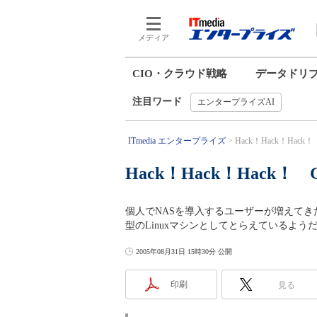
メディア
CIO・クラウド戦略
データドリ
注目ワード
エンタープライズAI
ITmedia エンタープライズ
Hack！Hack！Hack！ 
Hack！Hack！Hack！ G
個人でNASを導入するユーザーが増えてき
型のLinuxマシンとしてとらえているようだ。本
2005年08月31日 15時30分 公開
印刷
見る