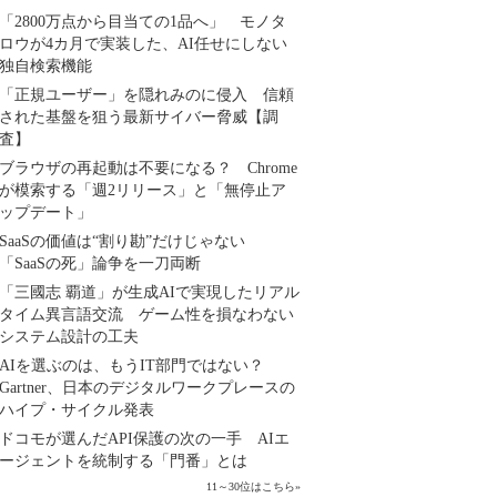
「2800万点から目当ての1品へ」 モノタ
ロウが4カ月で実装した、AI任せにしない
独自検索機能
「正規ユーザー」を隠れみのに侵入 信頼
された基盤を狙う最新サイバー脅威【調
査】
ブラウザの再起動は不要になる？ Chrome
が模索する「週2リリース」と「無停止ア
ップデート」
SaaSの価値は“割り勘”だけじゃない
「SaaSの死」論争を一刀両断
「三國志 覇道」が生成AIで実現したリアル
タイム異言語交流 ゲーム性を損なわない
システム設計の工夫
AIを選ぶのは、もうIT部門ではない？
Gartner、日本のデジタルワークプレースの
ハイプ・サイクル発表
ドコモが選んだAPI保護の次の一手 AIエ
ージェントを統制する「門番」とは
11～30位はこちら
»