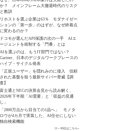
か？ メインフレーム大撤退時代のリスク
と教訓
リホストを選ぶ企業は63％ モダナイゼー
ションの「第一歩」のはずが、なぜ終着点
に変わるのか？
ドコモが選んだAPI保護の次の一手 AIエ
ージェントを統制する「門番」とは
AIを選ぶのは、もうIT部門ではない？
Gartner、日本のデジタルワークプレースの
ハイプ・サイクル発表
「正規ユーザー」を隠れみのに侵入 信頼
された基盤を狙う最新サイバー脅威【調
査】
富士通とNECの決算会見から読み解く、
2026年下半期「AI需要」と「収益の見通
し」
「2800万点から目当ての1品へ」 モノタ
ロウが4カ月で実装した、AI任せにしない
独自検索機能
11～30位はこちら
»