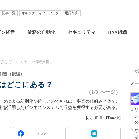
記事一覧
オルタナティブ・ブログ
用語辞典
ブン経営
業務の自動化
セキュリティ
DX×組織
原点はどこにある？：情報技術に...
創造（後編）
点はどこにある？
メー
（1/3 ページ）
ータによる差別化が難しいのであれば、事業の仕組み全体で、
術を活用したビジネスシステムで収益を獲得する必要がある。
リ
ン
[小川正博，
ITmedia
]
の
な
Share
は