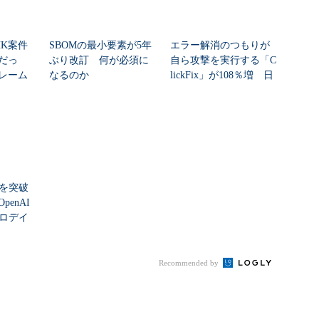
HK案件
SBOMの最小要素が5年
エラー解消のつもりが
だっ
ぶり改訂 何が必須に
自ら攻撃を実行する「C
レーム
なるのか
lickFix」が108％増 日
ク...
本の割...
シを突破
enAI
ゼロデイ
Recommended by