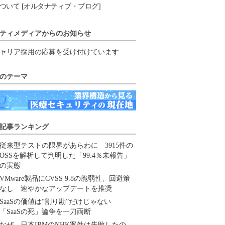
ついて [オルタナティブ・ブログ]
ティメディアからのお知らせ
ャリア採用の応募を受け付けています
のテーマ
記事ランキング
従来型テストの限界があらわに 3915件の
OSSを解析して判明した「99.4％未報告」
の実態
VMware製品にCVSS 9.8の脆弱性、回避策
なし 速やかなアップデートを推奨
SaaSの価値は“割り勘”だけじゃない
「SaaSの死」論争を一刀両断
なぜ、日本IBMのNHK案件は失敗したの