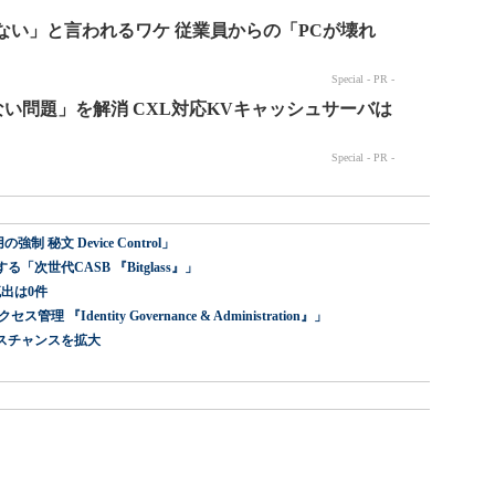
 秘文 Device Control」
世代CASB 『Bitglass』」
出は0件
dentity Governance & Administration』」
スチャンスを拡大