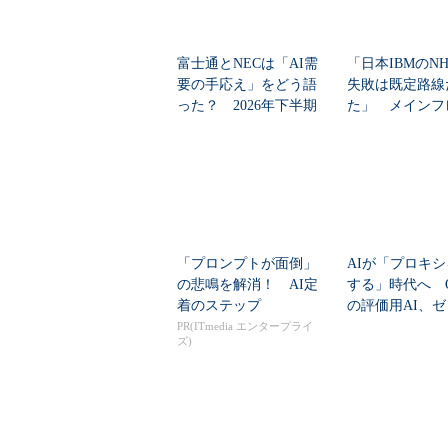
富士通とNECは「AI需
「日本IBMのN
要の手応え」をどう語
失敗は既定路線
った？ 2026年下半期
た」 メインフ
の見通しを考...
大撤退時代のリス
「プロンプトが面倒」
AIが「プロキ
の悲鳴を解消！ AI定
する」時代へ Op
着のステップ
の評価用AI、
脆弱性を自...
PR(ITmedia エンタープライ
ズ)