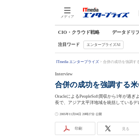
メディア
CIO・クラウド戦略
データドリ
注目ワード
エンタープライズAI
ITmedia エンタープライズ
合併の成功を強調する米O
Interview
合併の成功を強調する米O
OracleによるPeopleSoft買収から1
長で、アジア太平洋地域を統括しているデ
2005年11月04日 20時27分 公開
印刷
見る