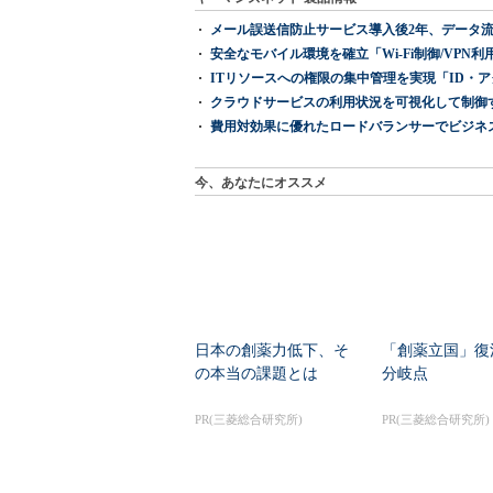
メール誤送信防止サービス導入後2年、データ流
安全なモバイル環境を確立「Wi-Fi制御/VPN利用の強制
ITリソースへの権限の集中管理を実現「ID・アクセス管理 『I
クラウドサービスの利用状況を可視化して制御する「次
費用対効果に優れたロードバランサーでビジネ
今、あなたにオススメ
日本の創薬力低下、そ
「創薬立国」復
の本当の課題とは
分岐点
PR(三菱総合研究所)
PR(三菱総合研究所)