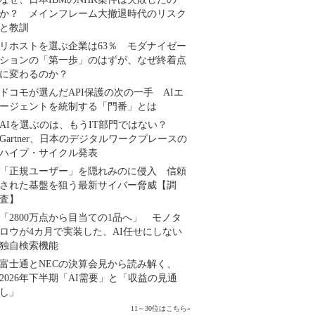
か？ メインフレーム大撤退時代のリスク
と教訓
リホストを選ぶ企業は63％ モダナイゼー
ションの「第一歩」のはずが、なぜ終着点
に変わるのか？
ドコモが選んだAPI保護の次の一手 AIエ
ージェントを統制する「門番」とは
AIを選ぶのは、もうIT部門ではない？
Gartner、日本のデジタルワークプレースの
ハイプ・サイクル発表
「正規ユーザー」を隠れみのに侵入 信頼
された基盤を狙う最新サイバー脅威【調
査】
「2800万点から目当ての1品へ」 モノタ
ロウが4カ月で実装した、AI任せにしない
独自検索機能
富士通とNECの決算会見から読み解く、
2026年下半期「AI需要」と「収益の見通
し」
11～30位はこちら
»