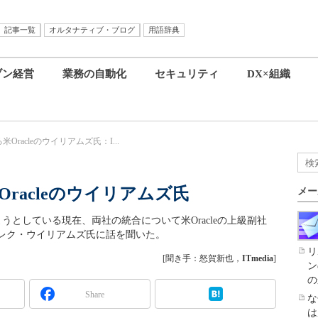
記事一覧
オルタナティブ・ブログ
用語辞典
ブン経営
業務の自動化
セキュリティ
DX×組織
racleのウイリアムズ氏：I...
racleのウイリアムズ氏
メー
年が過ぎようとしている現在、両社の統合について米Oracleの上級副社
レク・ウイリアムズ氏に話を聞いた。
リ
[聞き手：怒賀新也，
ITmedia
]
ン
の
Share
な
は