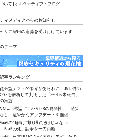
ついて [オルタナティブ・ブログ]
ティメディアからのお知らせ
ャリア採用の応募を受け付けています
のテーマ
記事ランキング
従来型テストの限界があらわに 3915件の
OSSを解析して判明した「99.4％未報告」
の実態
VMware製品にCVSS 9.8の脆弱性、回避策
なし 速やかなアップデートを推奨
SaaSの価値は“割り勘”だけじゃない
「SaaSの死」論争を一刀両断
なぜ、日本IBMのNHK案件は失敗したの