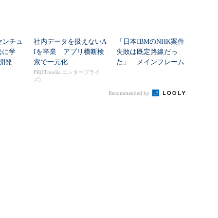
センチュ
社内データを扱えないA
「日本IBMのNHK案件
訟に学
Iを卒業 アプリ横断検
失敗は既定路線だっ
開発
索で一元化
た」 メインフレーム
大撤退時代のリスク...
PR(ITmedia エンタープライ
ズ)
Recommended by