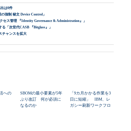
出は0件
 秘文 Device Control」
dentity Governance & Administration』」
世代CASB 『Bitglass』」
スチャンスを拡大
活への
SBOMの最小要素が5年
「9カ月かかる作業を3
ぶり改訂 何が必須に
日に短縮」 IBM、レ
なるのか
ガシー刷新ワークフロ
ーをIBM Bo...