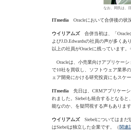
なお、同氏は、
ITmedia
Oracleにおいて合併後の
ウイリアムズ
合併当初は、「Oracle
よびJ.D.Edwardsの社員の声が
以上の社員がOracleに残っていま
Oracleは、小売業向けアプリケーシ
で10社を買収し、ソフトウェア業界
ェア開発にかける研究投資にもスケ
ITmedia
先日は、CRMアプリケーショ
れました。Siebelも統合するとな
能なのか、を疑問視する声もありま
ウイリアムズ
Siebelについては
はSiebelは独立した企業です。（
関連