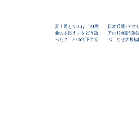
富士通とNECは「AI需
日本通運×アク
要の手応え」をどう語
アの124億円訴
った？ 2026年下半期
ぶ、なぜ大規模
の見通しを考...
は“燃える”のか