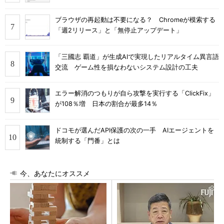
ブラウザの再起動は不要になる？ Chromeが模索する
「週2リリース」と「無停止アップデート」
「三國志 覇道」が生成AIで実現したリアルタイム異言語
交流 ゲーム性を損なわないシステム設計の工夫
エラー解消のつもりが自ら攻撃を実行する「ClickFix」
が108％増 日本の割合が最多14％
ドコモが選んだAPI保護の次の一手 AIエージェントを
統制する「門番」とは
今、あなたにオススメ