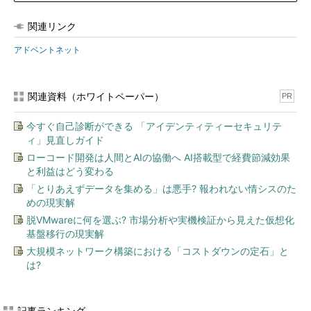
関連リンク
アドベントネット
関連資料（ホワイトペーパー）
PR
今すぐ自己診断ができる 「アイデンティティーセキュリテ
ィ」見直しガイド
ローコード開発は人間とAIの協働へ AI搭載型で経費節減効果
と利益はどう変わる
「とりあえずデータを集める」は悪手? 報われない情シスのた
めの現実解
脱VMwareに何を選ぶ? 市場分析や実機検証から見えた仮想化
基盤移行の現実解
大規模ネットワーク構築における「コストダウンの定石」と
は?
記事ランキング