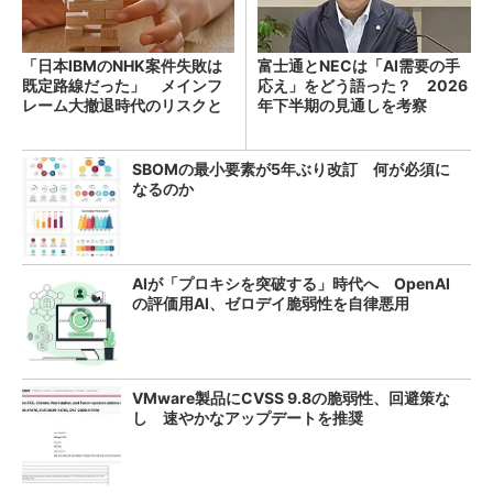
「日本IBMのNHK案件失敗は
富士通とNECは「AI需要の手
既定路線だった」 メインフ
応え」をどう語った？ 2026
レーム大撤退時代のリスクと
年下半期の見通しを考察
教訓
SBOMの最小要素が5年ぶり改訂 何が必須に
なるのか
AIが「プロキシを突破する」時代へ OpenAI
の評価用AI、ゼロデイ脆弱性を自律悪用
VMware製品にCVSS 9.8の脆弱性、回避策な
し 速やかなアップデートを推奨