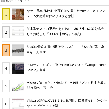
なぜ、日本IBMのNHK案件は失敗したのか？ メインフ
レーム大撤退時代のリスクと教訓
従来型テストの限界があらわに 3915件のOSSを解析
して判明した「99.4％未報告」の実態
SaaSの価値は“割り勘”だけじゃない 「SaaSの死」論
争を一刀両断
ドローンいらず？ 飛行動画作成できる「Google Earth
Studio」登場
Microsoftがまたもや値上げ M365サブスク料金を最大
33％増の「言い分」
VMware製品にCVSS 9.8の脆弱性、回避策なし 速やか
なアップデートを推奨