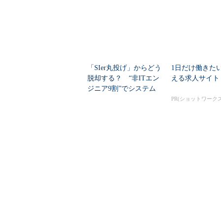
「SIer丸投げ」からどう
1日だけ働きた
脱却する？ “非ITエン
える求人サイト
ジニア9割”でシステム
刷新に挑...
PR(ショットワークス