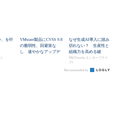
い、を叶
VMware製品にCVSS 9.8
なぜ生成AI導入に踏み
の脆弱性、回避策な
切れない？ 生産性と
し 速やかなアップデ
組織力を高める鍵
ートを推...
)
PR(ITmedia エンタープライ
ズ)
Recommended by