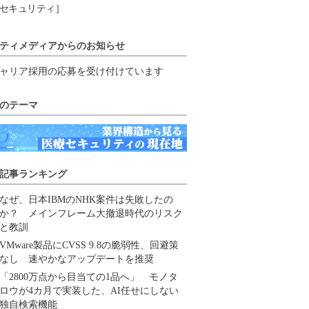
セキュリティ］
ティメディアからのお知らせ
ャリア採用の応募を受け付けています
のテーマ
記事ランキング
なぜ、日本IBMのNHK案件は失敗したの
か？ メインフレーム大撤退時代のリスク
と教訓
VMware製品にCVSS 9.8の脆弱性、回避策
なし 速やかなアップデートを推奨
「2800万点から目当ての1品へ」 モノタ
ロウが4カ月で実装した、AI任せにしない
独自検索機能