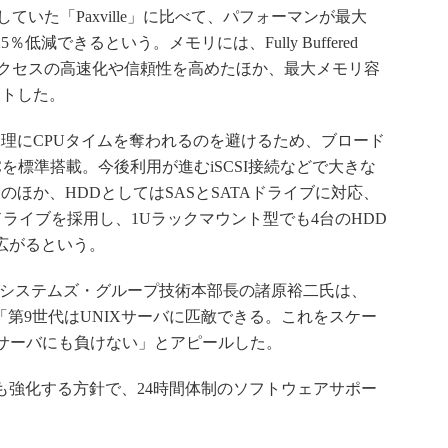
用していた「Paxville」に比べて、パフォーマンが最大
低減できるという。メモリには、Fully Buffered
、アクセスの高速化や信頼性を高めたほか、最大メモリ容
ートした。
理にCPUタイムを奪われるのを避けるため、ブロード
e搭載のNICを標準搭載。今後利用が進むiSCSI接続などで大きな
ほか、HDDとしてはSASとSATAドライブに対応、
Sドライブを採用し、1Uラックマウント型でも4台のHDD
広がるという。
・システムズ・グループ技術本部長の諸原裕二氏は、
し「第9世代はUNIXサーバに匹敵できる。これをスケー
Xサーバにも負けない」とアピールした。
強化する方針で、24時間体制のソフトウェアサポー