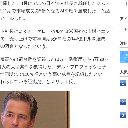
開催した。4月にデルの日本法人社長に就任したジム・
［
1四半期で市場成長の5倍となる24％増を達成した」と話
アピールした。
アイ
キ
ト社長によると、グローバルでは米国外の市場とエン
で、売り上げで前年同期比6％増の142億ドルを達成。
注目
000万台となったという。
最高の出荷台数を記録したほか、防衛庁から5万6000
最大の大型案件を獲得した。デル・プロフェッショナ
人気
年同期比で100％増という高い成長を記録したとい
入れられている証拠だ」とメリット氏。