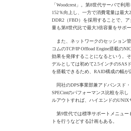
「Woodcrest」。第8世代サーバで利
152％向上し、一方で消費電量は最大25％
DDR2（FBD）を採用することで
量も第8世代比で最大3倍容量をサポ
また、ネットワークのセッション管
コムのTCP/IP Offload Engin
効果を発揮することになるという。その
デルとしては初めて2.5インチのSA
を搭載できるため、RAID構成の幅が
同社のDPS事業部兼アドバンスド
SPECintのパフォーマンス比較を示
ルアウトすれば、ハイエンドのUNI
第9世代では標準サポートメニューも
トを行うなどする計画もある。