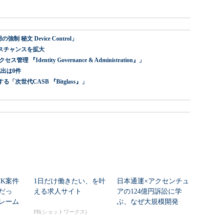
 秘文 Device Control」
スチャンスを拡大
dentity Governance & Administration』」
出は0件
世代CASB 『Bitglass』」
HK案件
1日だけ働きたい、を叶
日本通運×アクセンチュ
だっ
える求人サイト
アの124億円訴訟に学
レーム
ぶ、なぜ大規模開発
ク...
は“燃える”のか
PR(ショットワークス)