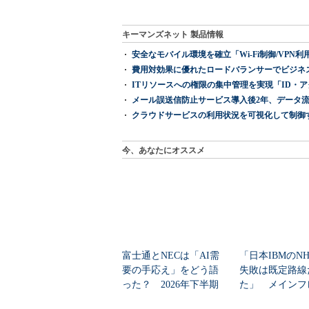
キーマンズネット 製品情報
安全なモバイル環境を確立「Wi-Fi制御/VPN利用の強制
費用対効果に優れたロードバランサーでビジネ
ITリソースへの権限の集中管理を実現「ID・アクセス管理 『I
メール誤送信防止サービス導入後2年、データ流
クラウドサービスの利用状況を可視化して制御する「次
今、あなたにオススメ
富士通とNECは「AI需
「日本IBMのN
要の手応え」をどう語
失敗は既定路線
った？ 2026年下半期
た」 メインフ
の見通しを考...
大撤退時代のリス