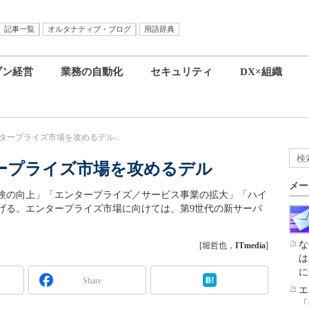
記事一覧
オルタナティブ・ブログ
用語辞典
ブン経営
業務の自動化
セキュリティ
DX×組織
タープライズ市場を攻めるデル...
ープライズ市場を攻めるデル
メー
験の向上」「エンタープライズ／サービス事業の拡大」「ハイ
げる。エンタープライズ市場に向けては、第9世代の新サーバ
な
[堀哲也，
ITmedia
]
は
に
Share
エ
「