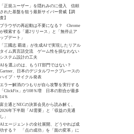
「正規ユーザー」を隠れみのに侵入 信頼
された基盤を狙う最新サイバー脅威【調
査】
ブラウザの再起動は不要になる？ Chrome
が模索する「週2リリース」と「無停止ア
ップデート」
「三國志 覇道」が生成AIで実現したリアル
タイム異言語交流 ゲーム性を損なわない
システム設計の工夫
AIを選ぶのは、もうIT部門ではない？
Gartner、日本のデジタルワークプレースの
ハイプ・サイクル発表
エラー解消のつもりが自ら攻撃を実行する
「ClickFix」が108％増 日本の割合が最多
14％
富士通とNECの決算会見から読み解く、
2026年下半期「AI需要」と「収益の見通
し」
AIエージェントの全社展開、どうやれば成
功する？ 「点の成功」を「面の変革」に