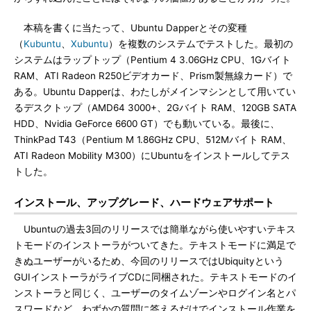
本稿を書くに当たって、Ubuntu Dapperとその変種
（
Kubuntu
、
Xubuntu
）を複数のシステムでテストした。最初の
システムはラップトップ（Pentium 4 3.06GHz CPU、1Gバイト
RAM、ATI Radeon R250ビデオカード、Prism製無線カード）で
ある。Ubuntu Dapperは、わたしがメインマシンとして用いてい
るデスクトップ（AMD64 3000+、2Gバイト RAM、120GB SATA
HDD、Nvidia GeForce 6600 GT）でも動いている。最後に、
ThinkPad T43（Pentium M 1.86GHz CPU、512Mバイト RAM、
ATI Radeon Mobility M300）にUbuntuをインストールしてテス
トした。
インストール、アップグレード、ハードウェアサポート
Ubuntuの過去3回のリリースでは簡単ながら使いやすいテキス
トモードのインストーラがついてきた。テキストモードに満足で
きぬユーザーがいるため、今回のリリースではUbiquityという
GUIインストーラがライブCDに同梱された。テキストモードのイ
ンストーラと同じく、ユーザーのタイムゾーンやログイン名とパ
スワードなど、わずかの質問に答えるだけでインストール作業を