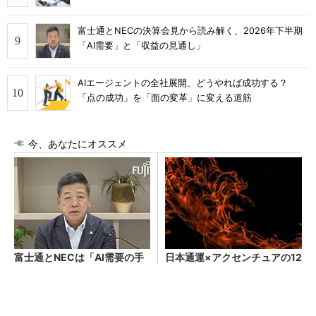
富士通とNECの決算会見から読み解く、2026年下半期
「AI需要」と「収益の見通し」
AIエージェントの全社展開、どうやれば成功する？
「点の成功」を「面の変革」に変える道筋
今、あなたにオススメ
富士通とNECは「AI需要の手
日本通運×アクセンチュアの12
応え」をどう語った？ 2026
4億円訴訟に学ぶ、なぜ大規模
年下半期の見通しを考察
開発は“燃える”のか