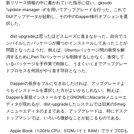
新リリース情報の中に書かれていた指示に従い、gksudo
"update-manager -d"を用いてアップグレードを行った。これで
GUIアップデータが起動し、その中のDapper移行オプションを選
択した。
dist-upgradeは思ったほどスムーズに進まなかった。自分でコ
ンパイルしたパッケージが幾つかインストールしてあったことが
問題となったようだ。例えば、Ubuntuパッケージ間の衝突を解
消するためにPerl Tkパッケージを削除するしかなく、衝突して
いるパッケージを手作業で削除し、うまくいくまでアップグレー
ドプロセスを何回がやり直す羽目となった。
Dapperの長所をフルに引き出したければ、アップグレードよ
りもインストールを選択した方がよいかもしれない。例えば、
Dapperを新規インストールするとGNOMEにAlacarteメニューエ
ディタが現れるが、dist-upgradeしたシステムでは旧来のSmeg
メニューエディタのままである。アップグレードは、特にデスク
トップマシンでは、いろいろ微妙なことが起こるものである。
Apple iBook（1.0GHz CPU、512Mバイト RAM）でライブCDも