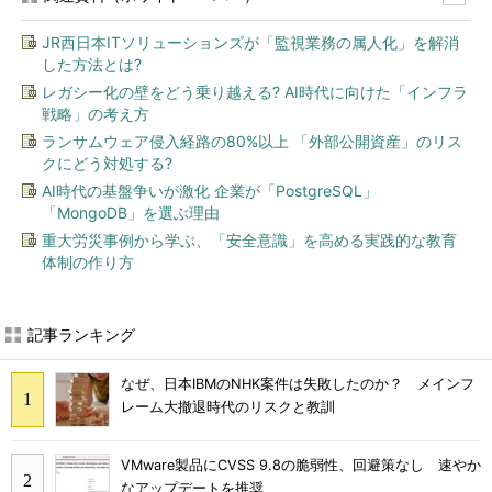
JR西日本ITソリューションズが「監視業務の属人化」を解消
した方法とは?
レガシー化の壁をどう乗り越える? AI時代に向けた「インフラ
戦略」の考え方
ランサムウェア侵入経路の80%以上 「外部公開資産」のリス
クにどう対処する?
AI時代の基盤争いが激化 企業が「PostgreSQL」
「MongoDB」を選ぶ理由
重大労災事例から学ぶ、「安全意識」を高める実践的な教育
体制の作り方
記事ランキング
なぜ、日本IBMのNHK案件は失敗したのか？ メインフ
レーム大撤退時代のリスクと教訓
VMware製品にCVSS 9.8の脆弱性、回避策なし 速やか
なアップデートを推奨