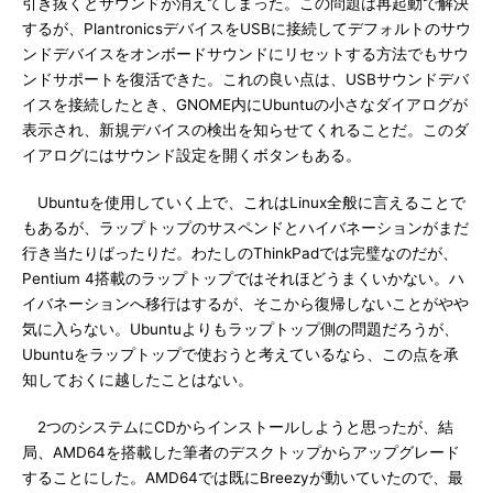
引き抜くとサウンドが消えてしまった。この問題は再起動で解決
するが、PlantronicsデバイスをUSBに接続してデフォルトのサウ
ンドデバイスをオンボードサウンドにリセットする方法でもサウ
ンドサポートを復活できた。これの良い点は、USBサウンドデバ
イスを接続したとき、GNOME内にUbuntuの小さなダイアログが
表示され、新規デバイスの検出を知らせてくれることだ。このダ
イアログにはサウンド設定を開くボタンもある。
Ubuntuを使用していく上で、これはLinux全般に言えることで
もあるが、ラップトップのサスペンドとハイバネーションがまだ
行き当たりばったりだ。わたしのThinkPadでは完璧なのだが、
Pentium 4搭載のラップトップではそれほどうまくいかない。ハ
イバネーションへ移行はするが、そこから復帰しないことがやや
気に入らない。Ubuntuよりもラップトップ側の問題だろうが、
Ubuntuをラップトップで使おうと考えているなら、この点を承
知しておくに越したことはない。
2つのシステムにCDからインストールしようと思ったが、結
局、AMD64を搭載した筆者のデスクトップからアップグレード
することにした。AMD64では既にBreezyが動いていたので、最