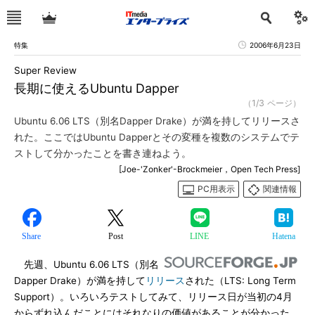
特集
2006年6月23日
Super Review
長期に使えるUbuntu Dapper
（1/3 ページ）
Ubuntu 6.06 LTS（別名Dapper Drake）が満を持してリリースさ
れた。ここではUbuntu Dapperとその変種を複数のシステムでテ
ストして分かったことを書き連ねよう。
[Joe-'Zonker'-Brockmeier，Open Tech Press]
PC用表示
関連情報
Share
Post
LINE
Hatena
先週、Ubuntu 6.06 LTS（別名
Dapper Drake）が満を持して
リリース
された（LTS: Long Term
Support）。いろいろテストしてみて、リリース日が当初の4月
からずれ込んだことにはそれなりの価値があることが分かった。