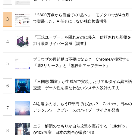
「2800万点から目当ての1品へ」 モノタロウが4カ月
で実装した、AI任せにしない独自検索機能
「正規ユーザー」を隠れみのに侵入 信頼された基盤を
狙う最新サイバー脅威【調査】
ブラウザの再起動は不要になる？ Chromeが模索する
「週2リリース」と「無停止アップデート」
「三國志 覇道」が生成AIで実現したリアルタイム異言語
交流 ゲーム性を損なわないシステム設計の工夫
AIを選ぶのは、もうIT部門ではない？ Gartner、日本の
デジタルワークプレースのハイプ・サイクル発表
エラー解消のつもりが自ら攻撃を実行する「ClickFix」
が108％増 日本の割合が最多14％