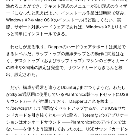
進めることができ、テキスト形式のメニューがGUI形式のウィザ
ードになったと思えばよい。インストール作業は短時間で済み、
Windows XPやMac OS Xのインストールほど難しくない。実
際、サポート対象ハードウェアであれば、Windows XPよりもず
っと簡単にインストールできる。
わたしが見る限り、Dapperのハードウェアサポートは満足で
きるレベルだ。ラップトップの無線チップとの動作に問題はな
く、デスクトップ（およびラップトップ）マシンのビデオカード
の検出やX関連の設定は完璧で、サウンドカードもきちんと検
出、設定された。
だが、構成が通常と違うとUbuntuはまごつくようだ。わたし
がSkype通話用に使用しているPlantronics製ヘッドセットにUSB
サウンドカードが付属しており、Dapperはこれを検出し
て/dev/dsp1として問題なくセットアップするが、このUSBサウ
ンドカードを引き抜くとループに陥る。Totemなどのアプリケー
ションはオンオードサウンド ――Plantronics社のデバイスでは
ない――を使うよう設定してあったのに、USBサウンドカードを