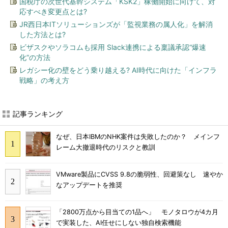
国税庁の次世代基幹システム「KSK2」稼働開始に向けて、対
応すべき変更点とは?
JR西日本ITソリューションズが「監視業務の属人化」を解消
した方法とは?
ビザスクやソラコムも採用 Slack連携による稟議承認“爆速
化”の方法
レガシー化の壁をどう乗り越える? AI時代に向けた「インフラ
戦略」の考え方
記事ランキング
なぜ、日本IBMのNHK案件は失敗したのか？ メインフ
レーム大撤退時代のリスクと教訓
VMware製品にCVSS 9.8の脆弱性、回避策なし 速やか
なアップデートを推奨
「2800万点から目当ての1品へ」 モノタロウが4カ月
で実装した、AI任せにしない独自検索機能