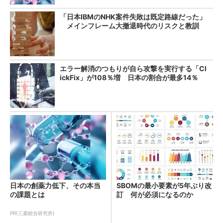
「日本IBMのNHK案件失敗は既定路線だった」
メインフレーム大撤退時代のリスクと教訓
エラー解消のつもりが自ら攻撃を実行する「Cl
ickFix」が108％増 日本の割合が最多14％
日本の創薬力低下、その本当
SBOMの最小要素が5年ぶり改
の課題とは
訂 何が必須になるのか
PR(三菱総合研究所)