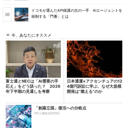
ドコモが選んだAPI保護の次の一手 AIエージェントを
統制する「門番」とは
今、あなたにオススメ
富士通とNECは「AI需要の手
日本通運×アクセンチュアの12
応え」をどう語った？ 2026
4億円訴訟に学ぶ、なぜ大規模
年下半期の見通しを考察
開発は“燃える”のか
「創薬立国」復活への分岐点
PR(三菱総合研究所)