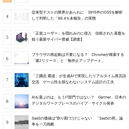
従来型テストの限界があらわに 3915件のOSSを解析
して判明した「99.4％未報告」の実態
「正規ユーザー」を隠れみのに侵入 信頼された基盤を
狙う最新サイバー脅威【調査】
ブラウザの再起動は不要になる？ Chromeが模索する
「週2リリース」と「無停止アップデート」
「三國志 覇道」が生成AIで実現したリアルタイム異言語
交流 ゲーム性を損なわないシステム設計の工夫
AIを選ぶのは、もうIT部門ではない？ Gartner、日本の
デジタルワークプレースのハイプ・サイクル発表
SaaSの価値は“割り勘”だけじゃない 「SaaSの死」論
争を一刀両断