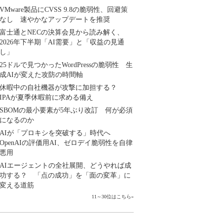
VMware製品にCVSS 9.8の脆弱性、回避策
なし 速やかなアップデートを推奨
富士通とNECの決算会見から読み解く、
2026年下半期「AI需要」と「収益の見通
し」
25ドルで見つかったWordPressの脆弱性 生
成AIが変えた攻防の時間軸
休暇中の自社機器が攻撃に加担する？
IPAが夏季休暇前に求める備え
SBOMの最小要素が5年ぶり改訂 何が必須
になるのか
AIが「プロキシを突破する」時代へ
OpenAIの評価用AI、ゼロデイ脆弱性を自律
悪用
AIエージェントの全社展開、どうやれば成
功する？ 「点の成功」を「面の変革」に
変える道筋
11～30位はこちら
»