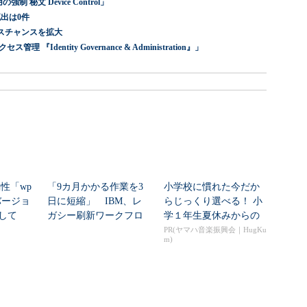
 秘文 Device Control」
出は0件
スチャンスを拡大
dentity Governance & Administration』」
脆弱性「wp
「9カ月かかる作業を3
小学校に慣れた今だか
いバージョ
日に短縮」 IBM、レ
らじっくり選べる！ 小
して
ガシー刷新ワークフロ
学１年生夏休みからの
ーをIBM Bo...
「音楽教室」デビュ...
PR(ヤマハ音楽振興会｜HugKu
m)