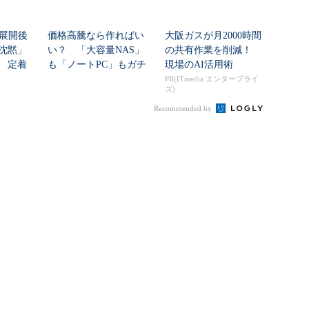
ト展開後
価格高騰なら作ればい
大阪ガスが月2000時間
沈黙」
い？ 「大容量NAS」
の共有作業を削減！
 定着
も「ノートPC」もガチ
現場のAI活用術
ネ...
自作した学生たち...
PR(ITmedia エンタープライ
ズ)
Recommended by