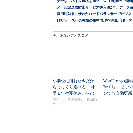
安全なモバイル環境を確立「Wi-Fi制御/VPN利用の強制
メール誤送信防止サービス導入後2年、データ流
費用対効果に優れたロードバランサーでビジネ
ITリソースへの権限の集中管理を実現「ID・アクセス管理 『I
今、あなたにオススメ
小学校に慣れた今だか
WordPressの
らじっくり選べる！ 小
2shell」 古
学１年生夏休みからの
ンでも自動更新
「音楽教室」デビュ...
い...
PR(ヤマハ音楽振興会｜HugKu
m)