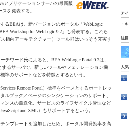
のJavaアプリケーションサーバの最新版
のリリースを発表する。
アイ
BEAは、新バージョンのポータル「WebLogic
キ
 Workshop for WebLogic 9.2」も発表する。これら
注目
ービス指向アーキテクチャー）ツール群はいっそう充実す
氏によると、BEA WebLogic Portal 9.2は、
ion）をベースとするサーバで、新しいツールやフェデレーション機
人気
種標準のサポートなどを特徴とするという。
eb Services Remote Portal）標準をベースとするポートレッ
ータルブック／ページのシンジケーションのサポート、
ーマンスの最適化、サービスのライフサイクル管理など
 JavaScript and XML）もサポートするという。
タルテンプレートを追加したため、ポータル開発効率を高