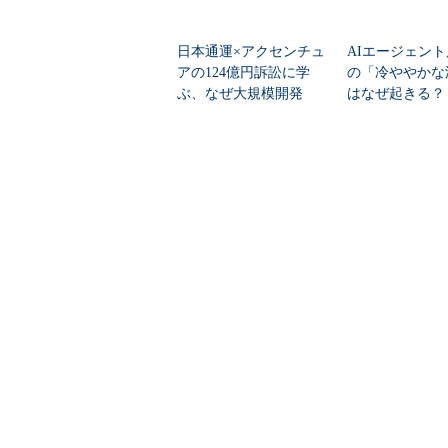
日本通運×アクセンチュ
AIエージェン
アの124億円訴訟に学
の「冷ややかな
ぶ、なぜ大規模開発
はなぜ起きる？
は“燃える”のか
を促すチェンジマ