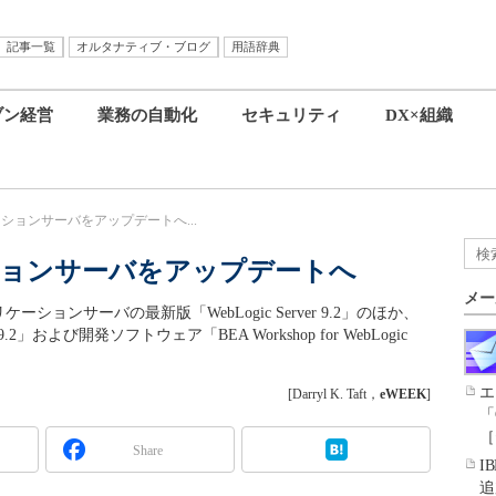
記事一覧
オルタナティブ・ブログ
用語辞典
ブン経営
業務の自動化
セキュリティ
DX×組織
ケーションサーバをアップデートへ...
ーションサーバをアップデートへ
メー
プリケーションサーバの最新版「WebLogic Server 9.2」のほか、
.2」および開発ソフトウェア「BEA Workshop for WebLogic
エ
[Darryl K. Taft，
eWEEK
]
「
［
Share
I
追