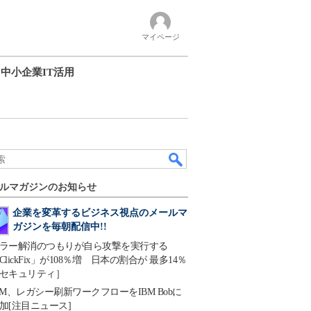
マイページ
中小企業IT活用
ルマガジンのお知らせ
企業を変革するビジネス視点のメールマ
ガジンを毎朝配信中!!
ラー解消のつもりが自ら攻撃を実行する
ClickFix」が108％増 日本の割合が 最多14％
セキュリティ］
BM、レガシー刷新ワークフローをIBM Bobに
加[注目ニュース]