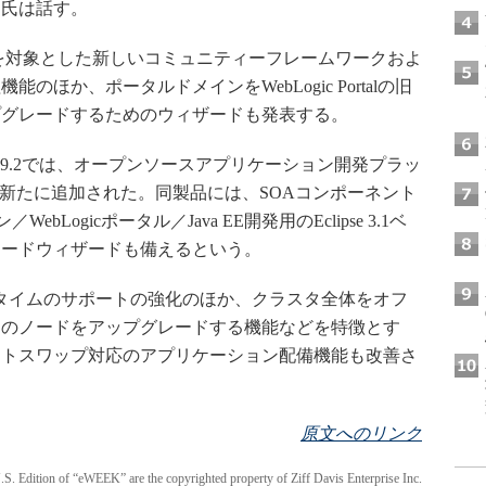
ド氏は話す。
al 9.2を対象とした新しいコミュニティーフレームワークおよ
ほか、ポータルドメインをWebLogic Portalの旧
プグレードするためのウィザードも発表する。
 Platform 9.2では、オープンソースアプリケーション開発プラッ
トが新たに追加された。同製品には、SOAコンポーネント
bLogicポータル／Java EE開発用のEclipse 3.1ベ
レードウィザードも備えるという。
、ゼロダウンタイムのサポートの強化のほか、クラスタ全体をオフ
々のノードをアップグレードする機能などを特徴とす
ットスワップ対応のアプリケーション配備機能も改善さ
原文へのリンク
 U.S. Edition of “eWEEK” are the copyrighted property of Ziff Davis Enterprise Inc.