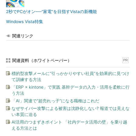
2秒でPCがオン──“家電”を目指すVistaの新機能
Windows Vista特集
関連リンク
関連資料（ホワイトペーパー）
PR
標的型攻撃メールに“引っかかりやすい社員”を効果的に見つけ
て訓練する方法
「ERP × kintone」で実践 基幹データの入力・活用を柔軟に行
う方法
「AI」関連で“超売れっ子”になる職種はこれだ
なぜサイバー攻撃による被害は沈静化しない? 報道では見えな
い本質に迫る
AI活用のつまずきポイント 「社内データ活用の壁」を乗り越
える方法とは