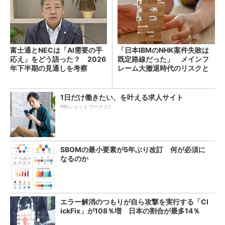
富士通とNECは「AI需要の手
「日本IBMのNHK案件失敗は
応え」をどう語った？ 2026
既定路線だった」 メインフ
年下半期の見通しを考察
レーム大撤退時代のリスクと
教訓
1日だけ働きたい、を叶える求人サイト
PR(ショットワークス)
SBOMの最小要素が5年ぶり改訂 何が必須に
なるのか
エラー解消のつもりが自ら攻撃を実行する「Cl
ickFix」が108％増 日本の割合が最多14％