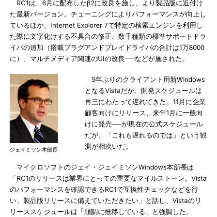
RC1は、6月に配布したβ2に改良を施し、より製品版に近付け
た最新バージョン。チューニングによりパフォーマンスが向上し
ているほか、Internet Explorer 7で特定の検索エンジンを利用し
た際に文字化けする不具合の修正、数千種類の標準サポートドラ
イバの追加（搭載プラグアンドプレイドライバの合計は1万8000
に）、マルチメディア関連のUIの改良──などが施された。
5年ぶりのクライアント用新Windows
となるVistaだが、開発スケジュールは
再三にわたって遅れてきた。11月に企業
顧客向けにリリース、来年1月に一般向
けに発売──が現在の公式スケジュール
だが、「これも遅れるのでは」という観
測が相次いだ。
ジェイミソン本部長
マイクロソフトのジェイ・ジェイミソンWindows本部長は
「RC1のリリースは業界にとっての重要なマイルストーン。Vista
のパフォーマンスを確認できるRC1で互換性チェックなどを行
い、製品版リリースに備えていただきたい」と話し、Vistaのリ
リーススケジュールは「順調に推移している」と強調した。