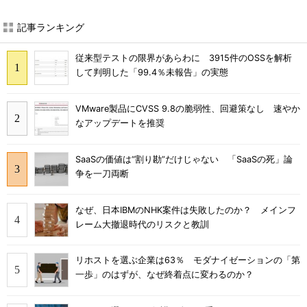
記事ランキング
従来型テストの限界があらわに 3915件のOSSを解析
して判明した「99.4％未報告」の実態
VMware製品にCVSS 9.8の脆弱性、回避策なし 速やか
なアップデートを推奨
SaaSの価値は“割り勘”だけじゃない 「SaaSの死」論
争を一刀両断
なぜ、日本IBMのNHK案件は失敗したのか？ メインフ
レーム大撤退時代のリスクと教訓
リホストを選ぶ企業は63％ モダナイゼーションの「第
一歩」のはずが、なぜ終着点に変わるのか？