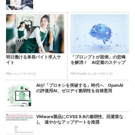
明日働ける単発バイト求人サ
「プロンプトが面倒」の悲鳴
イト
を解消！ AI定着のステップ
PR(ショットワークス)
PR(ITmedia エンタープライズ)
AIが「プロキシを突破する」時代へ OpenAI
の評価用AI、ゼロデイ脆弱性を自律悪用
VMware製品にCVSS 9.8の脆弱性、回避策な
し 速やかなアップデートを推奨