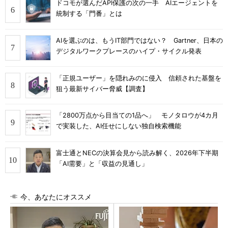
ドコモが選んだAPI保護の次の一手 AIエージェントを
統制する「門番」とは
AIを選ぶのは、もうIT部門ではない？ Gartner、日本の
デジタルワークプレースのハイプ・サイクル発表
「正規ユーザー」を隠れみのに侵入 信頼された基盤を
狙う最新サイバー脅威【調査】
「2800万点から目当ての1品へ」 モノタロウが4カ月
で実装した、AI任せにしない独自検索機能
富士通とNECの決算会見から読み解く、2026年下半期
「AI需要」と「収益の見通し」
今、あなたにオススメ