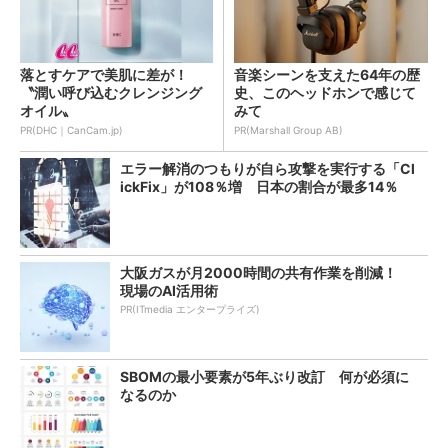
落とすケアで美肌に差が！
音楽シーンを支えた64年の歴
〝潤い呼び込むクレンジング
史、このヘッドホンで感じて
オイル〟
みて
PR(DHC｜CanCam.jp)
PR(Marshall Group AB)
エラー解消のつもりが自ら攻撃を実行する「Cl
ickFix」が108％増 日本の割合が最多14％
大阪ガスが月2000時間の共有作業を削減！
現場のAI活用術
PR(ITmedia エンタープライズ)
SBOMの最小要素が5年ぶり改訂 何が必須に
なるのか