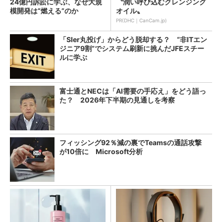
24億円訴訟に学ぶ、なぜ大規
〝潤い呼び込むクレンジング
模開発は“燃える”のか
オイル〟
PR(DHC｜CanCam.jp)
「SIer丸投げ」からどう脱却する？ “非ITエン
ジニア9割”でシステム刷新に挑んだJFEスチー
ルに学ぶ
富士通とNECは「AI需要の手応え」をどう語っ
た？ 2026年下半期の見通しを考察
フィッシング92％減の裏でTeamsの通話攻撃
が10倍に Microsoft分析