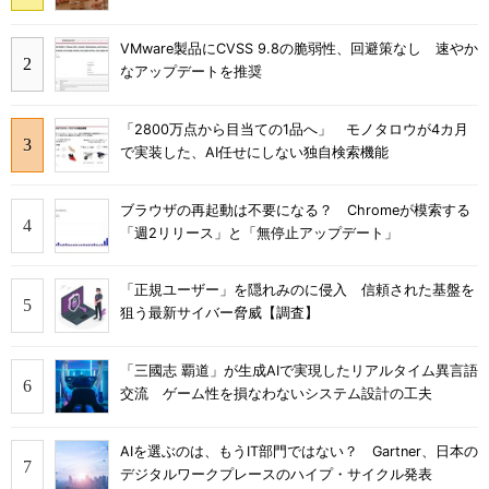
VMware製品にCVSS 9.8の脆弱性、回避策なし 速やか
なアップデートを推奨
「2800万点から目当ての1品へ」 モノタロウが4カ月
で実装した、AI任せにしない独自検索機能
ブラウザの再起動は不要になる？ Chromeが模索する
「週2リリース」と「無停止アップデート」
「正規ユーザー」を隠れみのに侵入 信頼された基盤を
狙う最新サイバー脅威【調査】
「三國志 覇道」が生成AIで実現したリアルタイム異言語
交流 ゲーム性を損なわないシステム設計の工夫
AIを選ぶのは、もうIT部門ではない？ Gartner、日本の
デジタルワークプレースのハイプ・サイクル発表