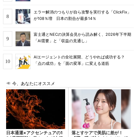
エラー解消のつもりが自ら攻撃を実行する「ClickFix」
が108％増 日本の割合が最多14％
富士通とNECの決算会見から読み解く、2026年下半期
「AI需要」と「収益の見通し」
AIエージェントの全社展開、どうやれば成功する？
「点の成功」を「面の変革」に変える道筋
今、あなたにオススメ
日本通運×アクセンチュアの1
落とすケアで美肌に差が！