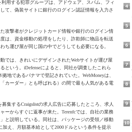
を利用する犯罪グループは、アドウェア、スパム、フィ
まして、偽装サイトに銀行のログイン認証情報を入力さ
た攻撃者がクレジットカード情報や銀行のログイン情
今度は、資金移動の処理をしたり、詐欺師に物品を転送
なわち運び屋が同じ国の中でどうしても必要になる。
では、きれいにデザインされたWebサイトが運び屋
という。iDefenseによると、同社が調査したこれら
の本拠地であるパナマで登記されていた。WebMoneyは、
は「カーダー」とも呼ばれる）の間で最も人気がある電
集するCraigslistの求人広告に応募したところ、求人
ジャーからすぐに返事が来た。Terenfcでは、自社の業務
ス」と説明している。同社は、パッケージの受領／移動
に加え、月額基本給として2000ドルという条件を提示