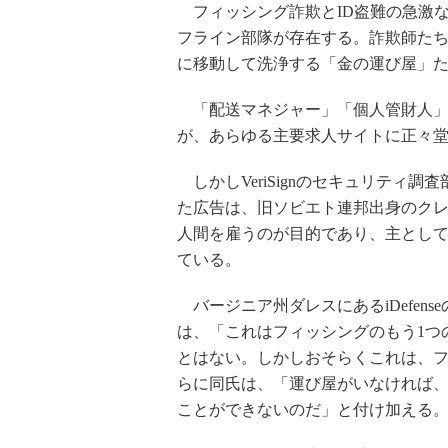
フィッシング詐欺とID盗難の急激
フライン部隊が存在する。詐欺師た
に移動して洗浄する「金の運び屋」
「配送マネジャー」「個人管財人」
が、あらゆる主要求人サイトに正々
しかしVeriSignのセキュリティ調査
た広告は、旧ソビエト連邦出身のク
人間を雇うのが目的であり、主とし
ている。
バージニア州ダレスにあるiDefen
は、「これはフィッシングのもう1つ
とはない。しかしおそらくこれは、
らに同氏は、「運び屋がいなければ
ことができないのだ」と付け加える