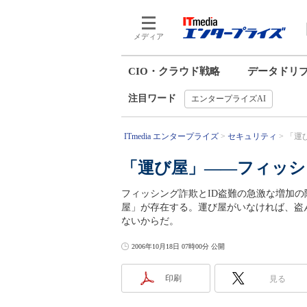
メディア
CIO・クラウド戦略
データドリ
注目ワード
エンタープライズAI
ITmedia エンタープライズ
セキュリティ
「運
「運び屋」――フィッシ
フィッシング詐欺とID盗難の急激な増加
屋」が存在する。運び屋がいなければ、盗
ないからだ。
2006年10月18日 07時00分 公開
印刷
見る