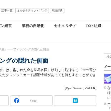
記事一覧
オルタナティブ・ブログ
用語辞典
ブン経営
業務の自動化
セキュリティ
DX×組織
び屋」――フィッシングの隠れた側面
ングの隠れた側面
メー
の陰には、盗まれた金を世界各国に移動して洗浄する「金の運び
んだクレジットカード認証情報があっても何もすることができ
な
[Ryan Naraine，
eWEEK
]
は
に
Share
エ
「