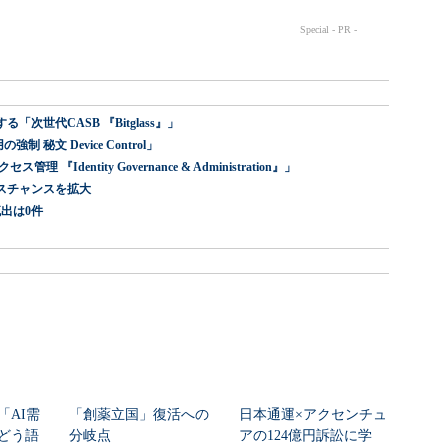
世代CASB 『Bitglass』」
 秘文 Device Control」
dentity Governance & Administration』」
スチャンスを拡大
出は0件
「AI需
「創薬立国」復活への
日本通運×アクセンチュ
どう語
分岐点
アの124億円訴訟に学