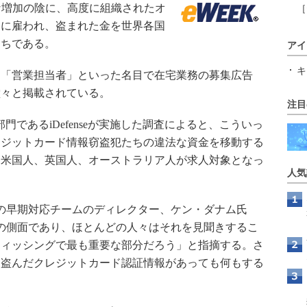
な増加の陰に、高度に組織されたオ
［
ちに雇われ、盗まれた金を世界各国
たちである。
アイ
キ
「営業担当者」といった名目で在宅業務の募集広告
堂々と掲載されている。
注目
部門であるiDefenseが実施した調査によると、こういっ
レジットカード情報窃盗犯たちの違法な資金を移動する
て米国人、英国人、オーストラリア人が求人対象となっ
人気
seの早期対応チームのディレクター、ケン・ダナム氏
の側面であり、ほとんどの人々はそれを見聞きするこ
フィッシングで最も重要な部分だろう」と指摘する。さ
、盗んだクレジットカード認証情報があっても何もする
。