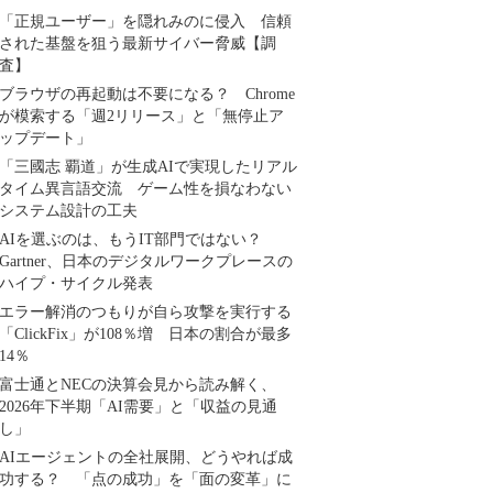
「正規ユーザー」を隠れみのに侵入 信頼
された基盤を狙う最新サイバー脅威【調
査】
ブラウザの再起動は不要になる？ Chrome
が模索する「週2リリース」と「無停止ア
ップデート」
「三國志 覇道」が生成AIで実現したリアル
タイム異言語交流 ゲーム性を損なわない
システム設計の工夫
AIを選ぶのは、もうIT部門ではない？
Gartner、日本のデジタルワークプレースの
ハイプ・サイクル発表
エラー解消のつもりが自ら攻撃を実行する
「ClickFix」が108％増 日本の割合が最多
14％
富士通とNECの決算会見から読み解く、
2026年下半期「AI需要」と「収益の見通
し」
AIエージェントの全社展開、どうやれば成
功する？ 「点の成功」を「面の変革」に