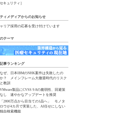
セキュリティ］
ティメディアからのお知らせ
ャリア採用の応募を受け付けています
のテーマ
記事ランキング
なぜ、日本IBMのNHK案件は失敗したの
か？ メインフレーム大撤退時代のリスク
と教訓
VMware製品にCVSS 9.8の脆弱性、回避策
なし 速やかなアップデートを推奨
「2800万点から目当ての1品へ」 モノタ
ロウが4カ月で実装した、AI任せにしない
独自検索機能