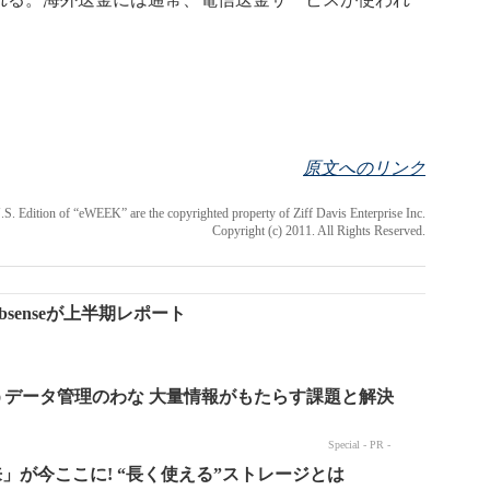
原文へのリンク
 U.S. Edition of “eWEEK” are the copyrighted property of Ziff Davis Enterprise Inc.
Copyright (c) 2011. All Rights Reserved.
senseが上半期レポート