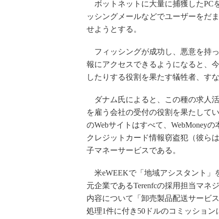
ボットネットに大量に捕獲したPC
ッシングメールなどでユーザーをだ
せようとする。
フィッシングが成功し、悪意を持っ
報にアクセスできるようになると、
したりする役割を果たす犠牲者、す
ダナム氏によると、この種の求人活動
を雇う会社の受付の役割を果たしている
のWebサイトはすべて、WebMoney
クレジットカード情報窃盗犯（彼ら
子マネーサービスである。
米eWEEKで「地域アシスタント」を募
元企業であるTerenfcの採用担当マネ
内容について「卸売製品配送サービ
処理1件に付き50ドルのコミッション