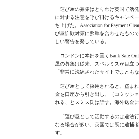
運び屋の募集はとりわけ英国で活発
に対する注意を呼び掛けるキャンペーンとし
ち上げた。Association for Paymen
び屋詐欺対策に照準を合わせたもの
しい警告を発している。
ロンドンに本部を置くBank Safe 
屋の募集は従来、スペルミスが目立
「非常に洗練されたサイトでまとも
運び屋として採用されると、盗まれ
金を口座から引き出し、（コミッシ
れる、とスミス氏は話す。海外送金
「運び屋として活動するのは違法行
なる場合が多い。英国では既に逮捕
す。