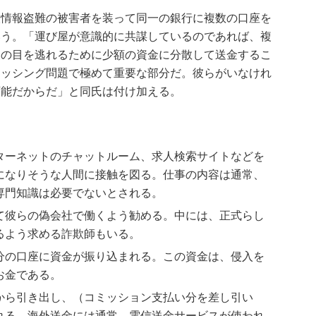
情報盗難の被害者を装って同一の銀行に複数の口座を
いう。「運び屋が意識的に共謀しているのであれば、複
査の目を逃れるために少額の資金に分散して送金するこ
ィッシング問題で極めて重要な部分だ。彼らがいなけれ
可能だからだ」と同氏は付け加える。
ターネットのチャットルーム、求人検索サイトなどを
になりそうな人間に接触を図る。仕事の内容は通常、
専門知識は必要でないとされる。
て彼らの偽会社で働くよう勧める。中には、正式らし
るよう求める詐欺師もいる。
分の口座に資金が振り込まれる。この資金は、侵入を
お金である。
から引き出し、（コミッション支払い分を差し引い
れる。海外送金には通常、電信送金サービスが使われ