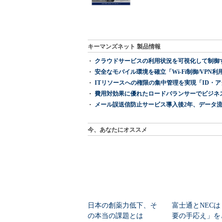
キーマンズネット 製品情報
クラウドサービスの利用状況を可視化して制御する「次
安全なモバイル環境を確立「Wi-Fi制御/VPN利用の強制
ITリソースへの権限の集中管理を実現「ID・アクセス管理 『I
費用対効果に優れたロードバランサーでビジネ
メール誤送信防止サービス導入後2年、データ流
今、あなたにオススメ
日本の創薬力低下、そ
富士通とNECは
の本当の課題とは
要の手応え」を