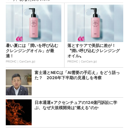
暑い夏には「潤いを呼び込む
落とすケアで美肌に差が！
クレンジングオイル」が最
〝潤い呼び込むクレンジング
適！
オイル〟
PR(DHC｜CanCam.jp)
PR(DHC｜CanCam.jp)
富士通とNECは「AI需要の手応え」をどう語っ
た？ 2026年下半期の見通しを考察
日本通運×アクセンチュアの124億円訴訟に学
ぶ、なぜ大規模開発は“燃える”のか