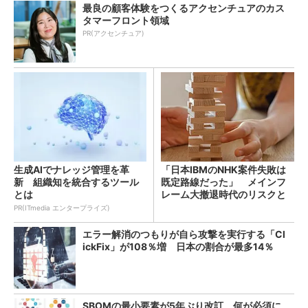
最良の顧客体験をつくるアクセンチュアのカス
タマーフロント領域
PR(アクセンチュア)
生成AIでナレッジ管理を革
「日本IBMのNHK案件失敗は
新 組織知を統合するツール
既定路線だった」 メインフ
とは
レーム大撤退時代のリスクと
教訓
PR(ITmedia エンタープライズ)
エラー解消のつもりが自ら攻撃を実行する「Cl
ickFix」が108％増 日本の割合が最多14％
SBOMの最小要素が5年ぶり改訂 何が必須に