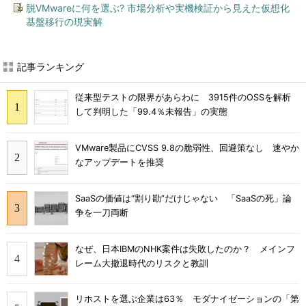
脱VMwareに何を選ぶ? 市場分析や実機検証から見えた仮想化
基盤移行の現実解
記事ランキング
従来型テストの限界があらわに 3915件のOSSを解析
して判明した「99.4％未報告」の実態
VMware製品にCVSS 9.8の脆弱性、回避策なし 速やか
なアップデートを推奨
SaaSの価値は“割り勘”だけじゃない 「SaaSの死」論
争を一刀両断
なぜ、日本IBMのNHK案件は失敗したのか？ メインフ
レーム大撤退時代のリスクと教訓
リホストを選ぶ企業は63％ モダナイゼーションの「第