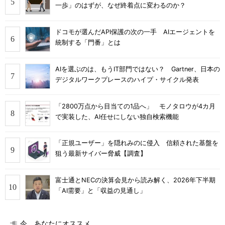
一歩」のはずが、なぜ終着点に変わるのか？
ドコモが選んだAPI保護の次の一手 AIエージェントを
統制する「門番」とは
AIを選ぶのは、もうIT部門ではない？ Gartner、日本の
デジタルワークプレースのハイプ・サイクル発表
「2800万点から目当ての1品へ」 モノタロウが4カ月
で実装した、AI任せにしない独自検索機能
「正規ユーザー」を隠れみのに侵入 信頼された基盤を
狙う最新サイバー脅威【調査】
富士通とNECの決算会見から読み解く、2026年下半期
「AI需要」と「収益の見通し」
今、あなたにオススメ