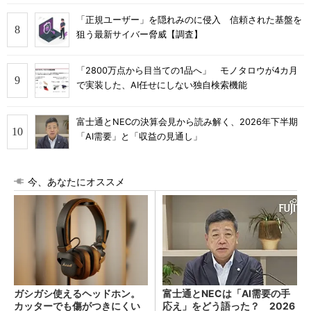
「正規ユーザー」を隠れみのに侵入 信頼された基盤を
狙う最新サイバー脅威【調査】
「2800万点から目当ての1品へ」 モノタロウが4カ月
で実装した、AI任せにしない独自検索機能
富士通とNECの決算会見から読み解く、2026年下半期
「AI需要」と「収益の見通し」
今、あなたにオススメ
ガシガシ使えるヘッドホン。
富士通とNECは「AI需要の手
カッターでも傷がつきにくい
応え」をどう語った？ 2026