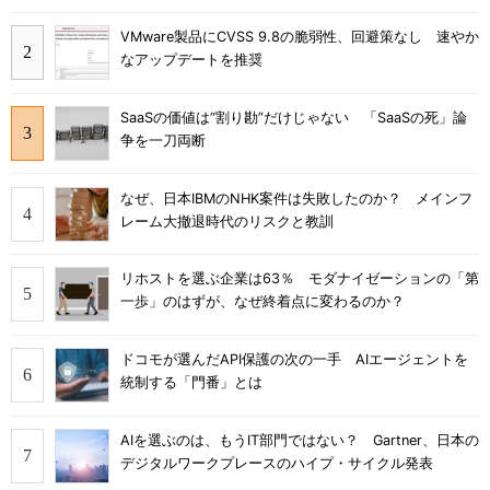
VMware製品にCVSS 9.8の脆弱性、回避策なし 速やか
なアップデートを推奨
SaaSの価値は“割り勘”だけじゃない 「SaaSの死」論
争を一刀両断
なぜ、日本IBMのNHK案件は失敗したのか？ メインフ
レーム大撤退時代のリスクと教訓
リホストを選ぶ企業は63％ モダナイゼーションの「第
一歩」のはずが、なぜ終着点に変わるのか？
ドコモが選んだAPI保護の次の一手 AIエージェントを
統制する「門番」とは
AIを選ぶのは、もうIT部門ではない？ Gartner、日本の
デジタルワークプレースのハイプ・サイクル発表