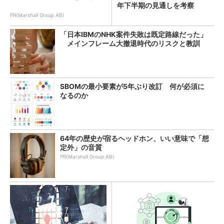
年下半期の見通しを考察
PR(Marshall Group AB)
「日本IBMのNHK案件失敗は既定路線だった」
メインフレーム大撤退時代のリスクと教訓
SBOMの最小要素が5年ぶり改訂 何が必須に
なるのか
64年の歴史が宿るヘッドホン、いい意味で「想
定外」の音質
PR(Marshall Group AB)