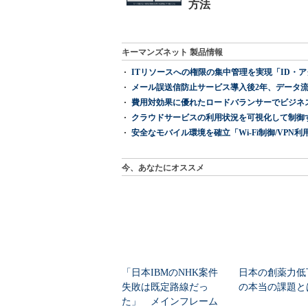
キーマンズネット 製品情報
ITリソースへの権限の集中管理を実現「ID・アクセス管理 『I
メール誤送信防止サービス導入後2年、データ流
費用対効果に優れたロードバランサーでビジネ
クラウドサービスの利用状況を可視化して制御する「次
安全なモバイル環境を確立「Wi-Fi制御/VPN利用の強制
今、あなたにオススメ
「日本IBMのNHK案件
日本の創薬力低
失敗は既定路線だっ
の本当の課題と
た」 メインフレーム