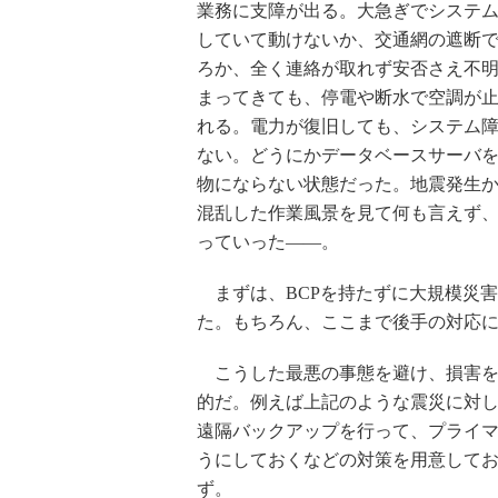
業務に支障が出る。大急ぎでシステ
していて動けないか、交通網の遮断
ろか、全く連絡が取れず安否さえ不
まってきても、停電や断水で空調が
れる。電力が復旧しても、システム
ない。どうにかデータベースサーバ
物にならない状態だった。地震発生か
混乱した作業風景を見て何も言えず
っていった――。
まずは、BCPを持たずに大規模災
た。もちろん、ここまで後手の対応
こうした最悪の事態を避け、損害を
的だ。例えば上記のような震災に対
遠隔バックアップを行って、プライ
うにしておくなどの対策を用意して
ず。