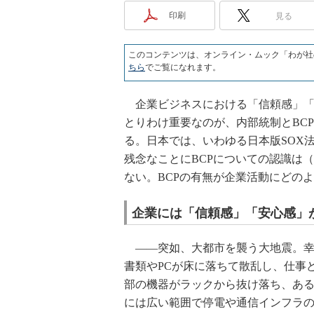
印刷
見る
このコンテンツは、オンライン・ムック「わが社
ちら
でご覧になれます。
企業ビジネスにおける「信頼感」「
とりわけ重要なのが、内部統制とBCP（Busi
る。日本では、いわゆる日本版SOX
残念なことにBCPについての認識は
ない。BCPの有無が企業活動にどの
企業には「信頼感」「安心感」
――突如、大都市を襲う大地震。幸
書類やPCが床に落ちて散乱し、仕事
部の機器がラックから抜け落ち、あ
には広い範囲で停電や通信インフラ