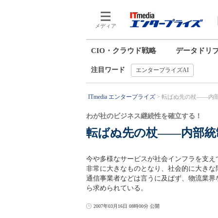
メディア
CIO・クラウド戦略
データドリ
注目ワード
エンタープライズAI
ITmedia エンタープライズ
転ばぬ先の杖――内部
わが社のビジネス継続性を確立する！
転ばぬ先の杖――内部統
今や多様なサービスが社会インフラを支え
非常に大きなものとなり、社会的に大きな
通信事業者などは言うに及ばず、物流業界
ら求められている。
2007年03月16日 08時00分 公開