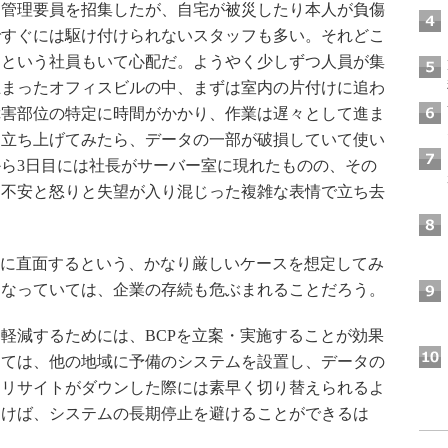
ム管理要員を招集したが、自宅が被災したり本人が負傷
ですぐには駆け付けられないスタッフも多い。それどこ
明という社員もいて心配だ。ようやく少しずつ人員が集
止まったオフィスビルの中、まずは室内の片付けに追わ
障害部位の特定に時間がかかり、作業は遅々として進ま
を立ち上げてみたら、データの一部が破損していて使い
ら3日目には社長がサーバー室に現れたものの、その
、不安と怒りと失望が入り混じった複雑な表情で立ち去
害に直面するという、かなり厳しいケースを想定してみ
になっていては、企業の存続も危ぶまれることだろう。
軽減するためには、BCPを立案・実施することが効果
しては、他の地域に予備のシステムを設置し、データの
マリサイトがダウンした際には素早く切り替えられるよ
おけば、システムの長期停止を避けることができるは