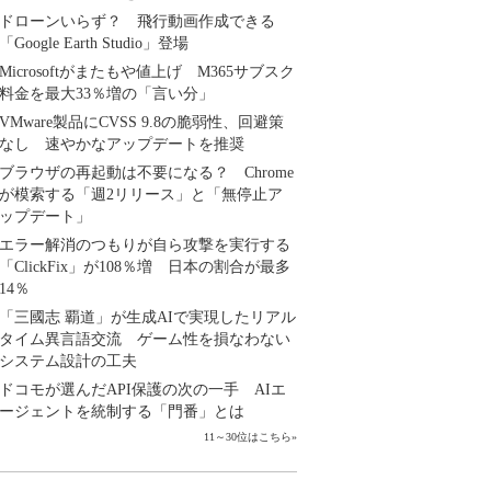
ドローンいらず？ 飛行動画作成できる
「Google Earth Studio」登場
Microsoftがまたもや値上げ M365サブスク
料金を最大33％増の「言い分」
VMware製品にCVSS 9.8の脆弱性、回避策
なし 速やかなアップデートを推奨
ブラウザの再起動は不要になる？ Chrome
が模索する「週2リリース」と「無停止ア
ップデート」
エラー解消のつもりが自ら攻撃を実行する
「ClickFix」が108％増 日本の割合が最多
14％
「三國志 覇道」が生成AIで実現したリアル
タイム異言語交流 ゲーム性を損なわない
システム設計の工夫
ドコモが選んだAPI保護の次の一手 AIエ
ージェントを統制する「門番」とは
11～30位はこちら
»