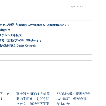
dentity Governance & Administration』」
出は0件
スチャンスを拡大
世代CASB 『Bitglass』」
 秘文 Device Control」
下、そ
富士通とNECは「AI需
SBOMの最小要素が5年
は
要の手応え」をどう語
ぶり改訂 何が必須に
った？ 2026年下半期
なるのか