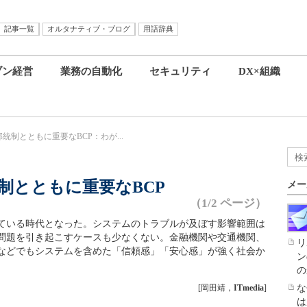
記事一覧
オルタナティブ・ブログ
用語辞典
ブン経営
業務の自動化
セキュリティ
DX×組織
統制とともに重要なBCP：わが...
制とともに重要なBCP
メー
（1/2 ページ）
ている時代となった。システムのトラブルが及ぼす影響範囲は
問題を引き起こすケースも少なくない。金融機関や交通機関、
リ
などでもシステムを含めた「信頼感」「安心感」が強く社会か
ン
の
[岡田靖，
ITmedia
]
な
は