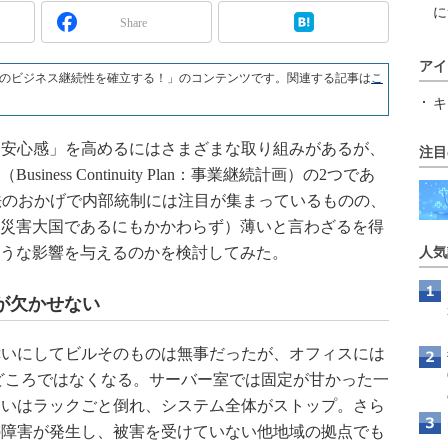
に
Share
アイ
のビジネス継続性を確立する！」のコンテンツです。関連する記事は
こ
キ
安心感」を高めるにはさまざまな取り組みがあるが、
注目
ness Continuity Plan：事業継続計画）の2つであ
法のおかげで内部統制には注目が集まっているものの、
（災害大国であるにもかかわらず）薄いと言わざるを得
ような影響を与えるのかを検討してみた。
人気
が欠かせない
いにしてビルそのものは無事だったが、オフィスには
どころではなくなる。サーバー室では固定が甘かった一
るいはラックごと倒れ、システム全体がストップ。さら
の障害が発生し、被害を受けていない他地域の拠点でも