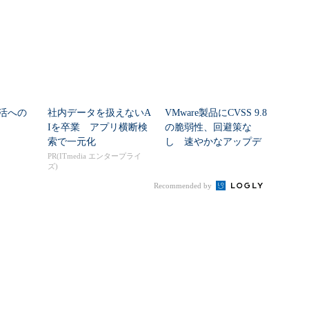
の見通しを考...
活への
社内データを扱えないA
VMware製品にCVSS 9.8
Iを卒業 アプリ横断検
の脆弱性、回避策な
索で一元化
し 速やかなアップデ
ートを推...
PR(ITmedia エンタープライ
ズ)
Recommended by