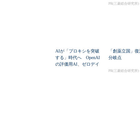
大撤退時代のリスク...
PR(三菱総合研究所)
AIが「プロキシを突破
「創薬立国」復
する」時代へ OpenAI
分岐点
の評価用AI、ゼロデイ
脆弱性を自...
PR(三菱総合研究所)